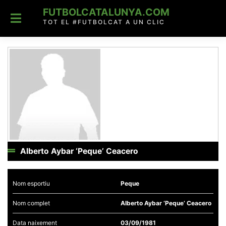
Skip
FUTBOLCATALUNYA.COM
to
content
TOT EL #FUTBOLCAT A UN CLIC
Alberto Aybar ‘Peque’ Ceacero
Nom esportiu
Peque
Nom complet
Alberto Aybar ‘Peque’ Ceacero
Data naixement
03/09/1981