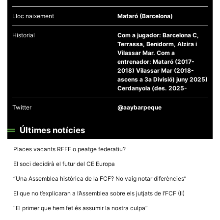
Lloc naixement
Mataró (Barcelona)
Historial
Com a jugador: Barcelona C,
Terrassa, Benidorm, Alzira i
Vilassar Mar. Com a
Necessàries
entrenador: Mataró (2017-
Aquestes
2018) Vilassar Mar (2018-
cookies no
ascens a 3a Divisió) juny 2025)
són
Cerdanyola (des. 2025-
opcionals,
són
necessàries
Twitter
@aaybarpeque
per al
funcionament
tècnic de la
Últimes notícies
web.
Places vacants RFEF o peatge federatiu?
El soci decidirà el futur del CE Europa
Estadístiques
Recopilem
“Una Assemblea històrica de la FCF? No vaig notar diferències”
dades
estadístiques
El que no t’explicaran a l’Assemblea sobre els jutjats de l’FCF (II)
de manera
anònima d'ús
“El primer que hem fet és assumir la nostra culpa”
del lloc web
per a millorar