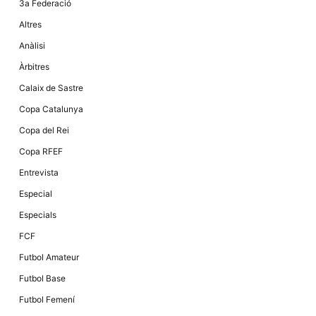
Màrqueting
3a Federació
En compartir
els teus
Altres
interessos i
comportament
Anàlisi
mentre
navegues pel
Àrbitres
nostre lloc
web
Calaix de Sastre
incrementes
la possibilitat
Copa Catalunya
de mirar
només
Copa del Rei
anuncis,
ofertes i
Copa RFEF
contingut
personalitzat.
Entrevista
Especial
Especials
FCF
Futbol Amateur
Futbol Base
Futbol Femení