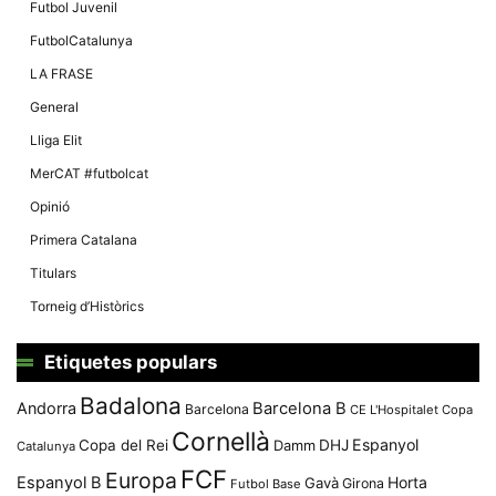
Futbol Juvenil
FutbolCatalunya
LA FRASE
General
Lliga Elit
MerCAT #futbolcat
Opinió
Primera Catalana
Titulars
Torneig d’Històrics
Etiquetes populars
Badalona
Andorra
Barcelona B
Barcelona
CE L'Hospitalet
Copa
Cornellà
Espanyol
Copa del Rei
Damm
DHJ
Catalunya
FCF
Europa
Espanyol B
Horta
Gavà
Girona
Futbol Base