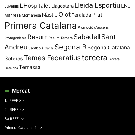
Lleida Esportiu
L'Hospitalet
LNJ
Llagostera
Juvenils
Olot
Nàstic
Prat
Peralada
Manresa
Montañesa
Primera Catalana
Promoció d'ascens
Resum
Sabadell
Sant
Protagonistes
Resum Tercera
Segona B
Andreu
Segona Catalana
Santboià
Sants
tercera
Temes Federatius
Soteras
Tercera
Terrassa
Catalana
Mercat
1a RFEF >>
2a RFEF >>
3a RFEF >>
Primera Catalana 1 >>