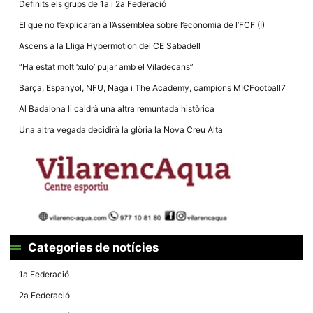
Definits els grups de 1a i 2a Federació
la funcionalitat
i la seva
El que no t’explicaran a l’Assemblea sobre l’economia de l’FCF (I)
estructura.
Ascens a la Lliga Hypermotion del CE Sabadell
“Ha estat molt ‘xulo’ pujar amb el Viladecans”
Experiència
d'usuari
Barça, Espanyol, NFU, Naga i The Academy, campions MICFootball7
Alguns
components
Al Badalona li caldrà una altra remuntada històrica
tècnics del
nostre lloc web
Una altra vegada decidirà la glòria la Nova Creu Alta
emmagatzemen
dades en el seu
dispositiu que
permeten que el
lloc funcioni tan
bé com sigui
possible. Si
rebutja
aquestes
cookies
algunes
Categories de notícies
funcionalitats
desapareixeran
del lloc web.
1a Federació
2a Federació