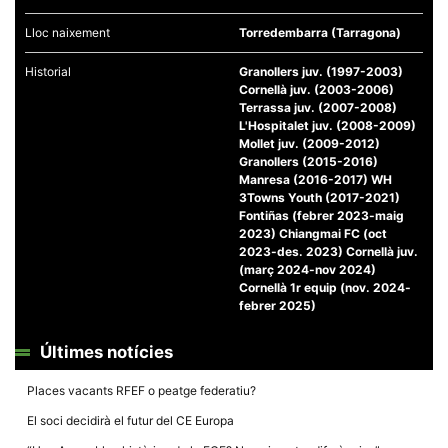
Lloc naixement
Torredembarra (Tarragona)
Historial
Granollers juv. (1997-2003)
Cornellà juv. (2003-2006)
Terrassa juv. (2007-2008)
Necessàries
L'Hospitalet juv. (2008-2009)
Aquestes
Mollet juv. (2009-2012)
cookies no
Granollers (2015-2016)
són
Manresa (2016-2017) WH
opcionals,
són
3Towns Youth (2017-2021)
necessàries
Fontiñas (febrer 2023-maig
per al
2023) Chiangmai FC (oct
funcionament
2023-des. 2023) Cornellà juv.
tècnic de la
(març 2024-nov 2024)
web.
Cornellà 1r equip (nov. 2024-
febrer 2025)
Estadístiques
Últimes notícies
Recopilem
dades
estadístiques
Places vacants RFEF o peatge federatiu?
de manera
anònima d'ús
El soci decidirà el futur del CE Europa
del lloc web
per a millorar