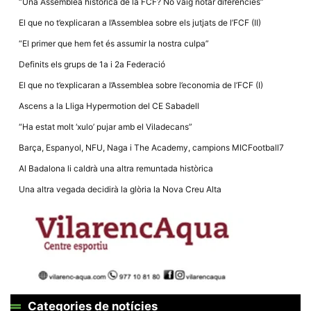
“Una Assemblea històrica de la FCF? No vaig notar diferències”
la funcionalitat
i la seva
El que no t’explicaran a l’Assemblea sobre els jutjats de l’FCF (II)
estructura.
“El primer que hem fet és assumir la nostra culpa”
Definits els grups de 1a i 2a Federació
Experiència
d'usuari
El que no t’explicaran a l’Assemblea sobre l’economia de l’FCF (I)
Alguns
components
Ascens a la Lliga Hypermotion del CE Sabadell
tècnics del
nostre lloc web
“Ha estat molt ‘xulo’ pujar amb el Viladecans”
emmagatzemen
dades en el seu
Barça, Espanyol, NFU, Naga i The Academy, campions MICFootball7
dispositiu que
permeten que el
Al Badalona li caldrà una altra remuntada històrica
lloc funcioni tan
bé com sigui
Una altra vegada decidirà la glòria la Nova Creu Alta
possible. Si
rebutja
aquestes
cookies
algunes
funcionalitats
desapareixeran
del lloc web.
Categories de notícies