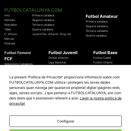
FUTBOLCATALUNYA.COM
Inici
Primera catalana
Futbol Amateur
Notícies
Segona catalana
Primera catalana
Marcador
Tercera catalana
Segona catalana
Taller
Quarta catalana
Tercera catalana
F. d'Estiu
Juvenil Div. d'honor Grup 3A
Quarta catalana
Mercat
Podcast
Futbol Juvenil
Futbol Base
Futbol Femení
FCF
Divisió d'Honor
Futbol Cadet
Liga Nacional
Futbol Infantil
Seleccions Catalanes
Territorials
Futbol Aleví
Entrenadors
Futbol Prebenjamí
Àrbitres
La present 'Política de Privacitat' proporciona informació sobre com
Temes Federatius
FUTBOLCATALUNYA.COM utilitza i protegeix les seves dades
Futbol Catalunya
Especials
personals quan navega per qualsevol propietat digital (pàgines web,
Promocions
apps, xarxes socials…) que pertanyi a FUTBOLCATALUNYA, així com
Copa Catalunya Absoluta 2019
Sortejos
Copa del Rei 2019 - 2020
dels drets que li assisteixen referent a això.
Llegir la nostra política de
Participació
Copa RFEF 2019 - 2020
privacitat
Copa Catalunya Amateur 2019
Configurar
© 2010 - 2026
FutbolCatalunya.com