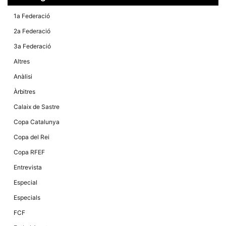
Màrqueting
En compartir
1a Federació
els teus
interessos i
2a Federació
comportament
mentre
3a Federació
navegues pel
nostre lloc
Altres
web
incrementes
Anàlisi
la possibilitat
de mirar
Àrbitres
només
anuncis,
Calaix de Sastre
ofertes i
contingut
Copa Catalunya
personalitzat.
Copa del Rei
Copa RFEF
Entrevista
Especial
Especials
FCF