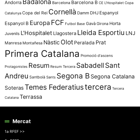
Badalona
Andorra
Barcelona B
Barcelona
CE L'Hospitalet
Copa
Cornellà
Espanyol
Copa del Rei
Damm
DHJ
Catalunya
FCF
Europa
Espanyol B
Horta
Gavà
Girona
Futbol Base
Lleida Esportiu
L'Hospitalet
LNJ
Llagostera
Juvenils
Olot
Nàstic
Prat
Peralada
Manresa
Montañesa
Primera Catalana
Promoció d'ascens
Resum
Sabadell
Sant
Protagonistes
Resum Tercera
Segona B
Andreu
Segona Catalana
Santboià
Sants
tercera
Temes Federatius
Soteras
Tercera
Terrassa
Catalana
Mercat
1a RFEF >>