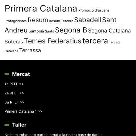
Primera Catalana
Promoció d'ascens
Resum
Sabadell
Sant
Protagonistes
Resum Tercera
Segona B
Andreu
Segona Catalana
Santboià
Sants
tercera
Temes Federatius
Soteras
Tercera
Terrassa
Catalana
Mercat
1a RFEF >>
2a RFEF >>
3a RFEF >>
Primera Catalana 1 >>
Taller
No hem trobat cap partit ajornat a la nostra base de dades.