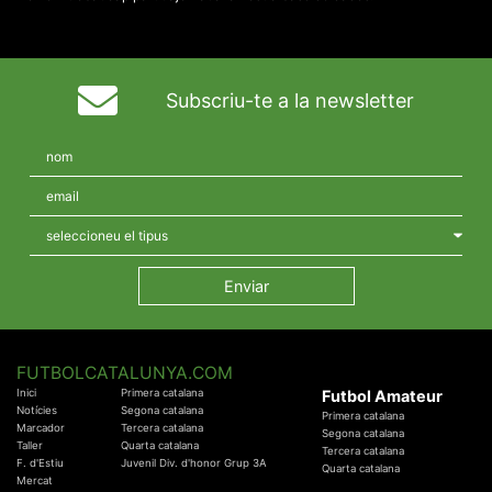
Subscriu-te a la newsletter
FUTBOLCATALUNYA.COM
Inici
Primera catalana
Futbol Amateur
Notícies
Segona catalana
Primera catalana
Marcador
Tercera catalana
Segona catalana
Taller
Quarta catalana
Tercera catalana
F. d'Estiu
Juvenil Div. d'honor Grup 3A
Quarta catalana
Mercat