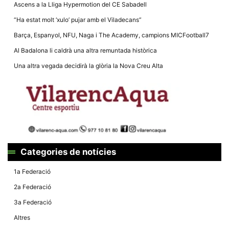
Màrqueting
Ascens a la Lliga Hypermotion del CE Sabadell
En compartir
els teus
“Ha estat molt ‘xulo’ pujar amb el Viladecans”
interessos i
comportament
Barça, Espanyol, NFU, Naga i The Academy, campions MICFootball7
mentre
navegues pel
Al Badalona li caldrà una altra remuntada històrica
nostre lloc
web
Una altra vegada decidirà la glòria la Nova Creu Alta
incrementes
la possibilitat
de mirar
només
anuncis,
ofertes i
contingut
personalitzat.
Categories de notícies
1a Federació
2a Federació
3a Federació
Altres