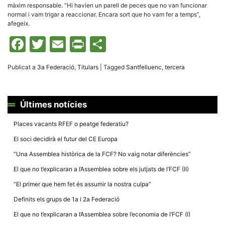
la funcionalitat
màxim responsable. “Hi havien un parell de peces que no van funcionar
i la seva
normal i vam trigar a reaccionar. Encara sort que ho vam fer a temps”,
estructura.
afegeix.
Facebook
Twitter
Email
Print
Comparteix
Experiència
d'usuari
Alguns
Publicat a
3a Federació
,
Titulars
|
Tagged
Santfeliuenc
,
tercera
components
tècnics del
nostre lloc web
emmagatzemen
Últimes notícies
dades en el seu
dispositiu que
permeten que el
Places vacants RFEF o peatge federatiu?
lloc funcioni tan
bé com sigui
El soci decidirà el futur del CE Europa
possible. Si
rebutja
“Una Assemblea històrica de la FCF? No vaig notar diferències”
aquestes
cookies
El que no t’explicaran a l’Assemblea sobre els jutjats de l’FCF (II)
algunes
funcionalitats
“El primer que hem fet és assumir la nostra culpa”
desapareixeran
del lloc web.
Definits els grups de 1a i 2a Federació
El que no t’explicaran a l’Assemblea sobre l’economia de l’FCF (I)