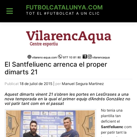
Skip
FUTBOLCATALUNYA.COM
to
content
TOT EL #FUTBOLCAT A UN CLIC
El Santfeliuenc arrenca el proper
dimarts 21
Publicat
18 de juliol de 2015
|
per
Manuel Segura Martinez
Aquest dimarts vinent 21 s’obren les portes en LesGrases a una
nova temporada en la qual el primer equip d’Andrés González no
vol patir tant com en el passat
No tenia una
plantilla tan
deficient el
Santfeliuenc
com
per patir tant la