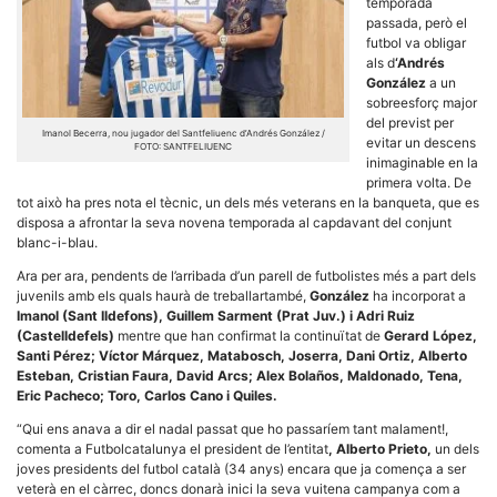
temporada
passada, però el
futbol va obligar
als d
‘Andrés
González
a un
sobreesforç major
del previst per
Necessàries
Imanol Becerra, nou jugador del Santfeliuenc d’Andrés González /
evitar un descens
FOTO: SANTFELIUENC
Aquestes
inimaginable en la
cookies no
primera volta. De
són
opcionals,
tot això ha pres nota el tècnic, un dels més veterans en la banqueta, que es
són
disposa a afrontar la seva novena temporada al capdavant del conjunt
necessàries
blanc-i-blau.
per al
funcionament
Ara per ara, pendents de l’arribada d’un parell de futbolistes més a part dels
tècnic de la
juvenils amb els quals haurà de treballartambé,
González
ha incorporat a
web.
Imanol (Sant Ildefons), Guillem Sarment (Prat Juv.) i Adri Ruiz
(Castelldefels)
mentre que han confirmat la continuïtat de
Gerard López,
Santi Pérez; Víctor Márquez, Matabosch, Joserra, Dani Ortiz, Alberto
Estadístiques
Esteban, Cristian Faura, David Arcs; Alex Bolaños, Maldonado, Tena,
Recopilem
Eric Pacheco; Toro, Carlos Cano i Quiles.
dades
estadístiques
“Qui ens anava a dir el nadal passat que ho passaríem tant malament!,
de manera
comenta a Futbolcatalunya el president de l’entitat
, Alberto Prieto,
un dels
anònima d'ús
joves presidents del futbol català (34 anys) encara que ja comença a ser
del lloc web
per a millorar
veterà en el càrrec, doncs donarà inici la seva vuitena campanya com a