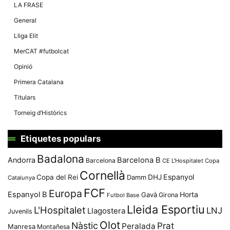
LA FRASE
General
Lliga Elit
MerCAT #futbolcat
Opinió
Primera Catalana
Titulars
Torneig d’Històrics
Etiquetes populars
Badalona
Andorra
Barcelona B
Barcelona
CE L'Hospitalet
Copa
Cornellà
Espanyol
Copa del Rei
Damm
DHJ
Catalunya
FCF
Europa
Espanyol B
Horta
Gavà
Girona
Futbol Base
Lleida Esportiu
L'Hospitalet
LNJ
Llagostera
Juvenils
Olot
Nàstic
Prat
Peralada
Manresa
Montañesa