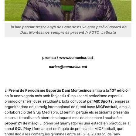
Ja han passat tretze anys des que se’ns va anar però el record de
Dani Montesinos sempre és present // FOTO: LaSexta
Necessàries
Aquestes
cookies no
són
opcionals,
premsa /
www.comunica.cat
són
necessàries
carles@comunica.cat
per al
funcionament
tècnic de la
web.
El
Premi de Periodisme Esportiu Dani Montesinos
arriba a la
13ª edició
i
ho fa una vegada més amb l’objectiu d’impulsar el periodisme esportiu i
promocionar els joves estudiants. Està convocat per
MICSports,
empresa
Estadístiques
Recopilem
organitzadora del torneig internacional de futbol base
MICFootball,
amb la
dades
col·laboració del Grup Mediapro. El termini perquè els estudiants presentin
estadístiques
els seus treballs està obert des d’aquest mes de desembre i acabarà el
de manera
proper 21 de març.
El premi pel guanyador és una estada en pràctiques al
anònima d'ús
canal
GOL Play
i formar part de l’equip de premsa del
MICFootball,
que
del lloc web
per a millorar
tindrà lloc a les comarques gironines entre el 15 i el 20 d’abril de l’any