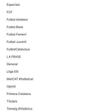
Especials
FCF
Futbol Amateur
Futbol Base
Futbol Femení
Futbol Juvenil
FutbolCatalunya
LA FRASE
General
Lliga Elit
MerCAT #futbolcat
Opinió
Primera Catalana
Titulars
Torneig d’Històrics