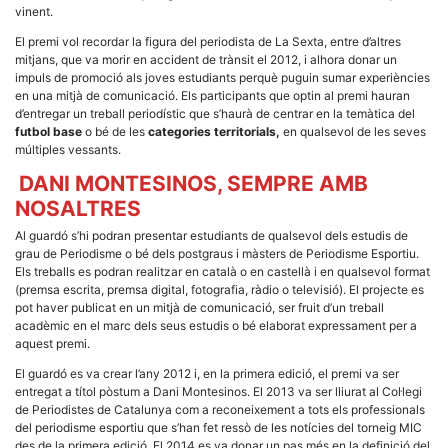
la funcionalitat
vinent.
i la seva
estructura.
El premi vol recordar la figura del periodista de La Sexta, entre d’altres
mitjans, que va morir en accident de trànsit el 2012, i alhora donar un
impuls de promoció als joves estudiants perquè puguin sumar experiències
en una mitjà de comunicació. Els participants que optin al premi hauran
Experiència
d’entregar un treball periodístic que s’haurà de centrar en la temàtica del
d'usuari
futbol base
o bé de les
categories territorials,
en qualsevol de les seves
Alguns
components
múltiples vessants.
tècnics del
nostre lloc web
DANI MONTESINOS, SEMPRE AMB
emmagatzemen
NOSALTRES
dades en el seu
dispositiu que
Al guardó s’hi podran presentar estudiants de qualsevol dels estudis de
permeten que el
lloc funcioni tan
grau de Periodisme o bé dels postgraus i màsters de Periodisme Esportiu.
bé com sigui
Els treballs es podran realitzar en català o en castellà i en qualsevol format
possible. Si
(premsa escrita, premsa digital, fotografia, ràdio o televisió). El projecte es
rebutja
pot haver publicat en un mitjà de comunicació, ser fruit d’un treball
aquestes
acadèmic en el marc dels seus estudis o bé elaborat expressament per a
cookies
algunes
aquest premi.
funcionalitats
desapareixeran
El guardó es va crear l’any 2012 i, en la primera edició, el premi va ser
del lloc web.
entregat a títol pòstum a Dani Montesinos. El 2013 va ser lliurat al Col·legi
de Periodistes de Catalunya com a reconeixement a tots els professionals
del periodisme esportiu que s’han fet ressò de les notícies del torneig MIC
des de la primera edició. El 2014 es va donar un pas més en la definició del