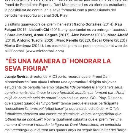
Màrqueting
Premi de Periodisme Esportiu Dani Montesinos i es va oferir als estudiants
En compartir
els teus
la possibilitat de continuar la seva formació com a professionals del
interessos i
periodisme esportiu al canal GOL Play.
comportament
mentre
Els últims guanyadors del premi han estat
Nacho González
(2014),
Pau
navegues pel
Folqué
(2015),
Lisbeth Cid
(2016, any que també es va entregar l’accèssit
nostre lloc
a
Sara Jiménez
),
Arnau Segura (
2017),
Àlex Palomar
(2018),
Marc Abelló
web
(2019),
Antonio Tuachi
(2020),
Marc Perelló
(2022),
Óscar Ollero
(2023) i
incrementes
la possibilitat
Marta Giménez
(2024). Les bases del premi es poden consultar al web del
de mirar
MICFootball (
www.micfootball.com
).
només
anuncis,
“ÉS UNA MANERA D`HONORAR LA
ofertes i
SEVA FIGURA”
contingut
personalitzat.
Juanjo Rovira,
director de MICSports, recorda que el Premi Dani
Montesinos és
“una ajuda i alhora una oportunitat”
dirigida als joves
estudiants de periodisme amb l’objectiu
“de permetre’ls ampliar els seus
coneixements i continuar la seva formació acadèmica formant part d’una
mitjà de comunicació de renom”
com ho és el canal GOL Play. Destaca
que aquest guardó és
“important”
també perquè els seus participants
“consoliden l’interès pel futbol base”
ja que a cada edició del MIC
“els
futbolistes ofereixen una classe magistrals de valors i d’esportivitat que
tothom ha de conèixer”.
Rovira igualment subratlla que el premi
“és una
manera d’honorar i recordar la figura de Dani Montesinos, un periodista
molt reconegut que durant uns quants anys va seguir l’actualitat del Barça