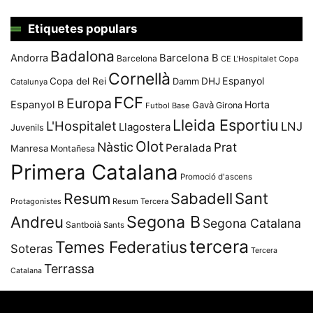
Etiquetes populars
Badalona
Andorra
Barcelona B
Barcelona
CE L'Hospitalet
Copa
Cornellà
Espanyol
Copa del Rei
Damm
DHJ
Catalunya
FCF
Europa
Espanyol B
Horta
Gavà
Girona
Futbol Base
Lleida Esportiu
L'Hospitalet
LNJ
Llagostera
Juvenils
Olot
Nàstic
Prat
Peralada
Manresa
Montañesa
Primera Catalana
Promoció d'ascens
Resum
Sabadell
Sant
Protagonistes
Resum Tercera
Segona B
Andreu
Segona Catalana
Santboià
Sants
tercera
Temes Federatius
Soteras
Tercera
Terrassa
Catalana