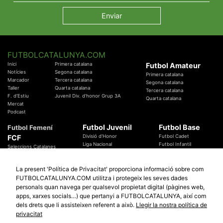
FUTBOLCATALUNYA.COM
Inici
Primera catalana
Futbol Amateur
Notícies
Segona catalana
Primera catalana
Marcador
Tercera catalana
Segona catalana
Taller
Quarta catalana
Tercera catalana
F. d'Estiu
Juvenil Div. d'honor Grup 3A
Quarta catalana
Mercat
Podcast
Futbol Juvenil
Futbol Base
Futbol Femení
FCF
Divisió d'Honor
Futbol Cadet
Liga Nacional
Futbol Infantil
Seleccions Catalanes
Territorials
Futbol Aleví
Entrenadors
Futbol Prebenjamí
Àrbitres
La present 'Política de Privacitat' proporciona informació sobre com
Temes Federatius
FUTBOLCATALUNYA.COM utilitza i protegeix les seves dades
Futbol Catalunya
Especials
personals quan navega per qualsevol propietat digital (pàgines web,
Promocions
Copa Catalunya Absoluta 2019
apps, xarxes socials…) que pertanyi a FUTBOLCATALUNYA, així com
Sortejos
Copa del Rei 2019 - 2020
dels drets que li assisteixen referent a això.
Llegir la nostra política de
Participació
Copa RFEF 2019 - 2020
privacitat
Copa Catalunya Amateur 2019