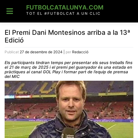
Skip
FUTBOLCATALUNYA.COM
to
content
TOT EL #FUTBOLCAT A UN CLIC
El Premi Dani Montesinos arriba a la 13ª
Edició
Publicat
27 de desembre de 2024
|
per
Redacció
Els participants tindran temps per presentar els seus treballs fins
el 21 de març de 2025 i el premi pel guanyador és una estada en
pràctiques al canal GOL Play i formar part de l’equip de premsa
del MIC