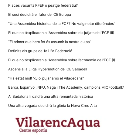
Places vacants RFEF o peatge federatiu?
El soci decidirà el futur del CE Europa
“Una Assemblea històrica de la FCF? No vaig notar diferències”
El que no t’explicaran a l’Assemblea sobre els jutjats de l’FCF (II)
“El primer que hem fet és assumir la nostra culpa”
Definits els grups de 1a i 2a Federació
El que no t’explicaran a l’Assemblea sobre l’economia de l’FCF (I)
Ascens a la Lliga Hypermotion del CE Sabadell
“Ha estat molt ‘xulo’ pujar amb el Viladecans”
Barça, Espanyol, NFU, Naga i The Academy, campions MICFootball7
Al Badalona li caldrà una altra remuntada històrica
Una altra vegada decidirà la glòria la Nova Creu Alta