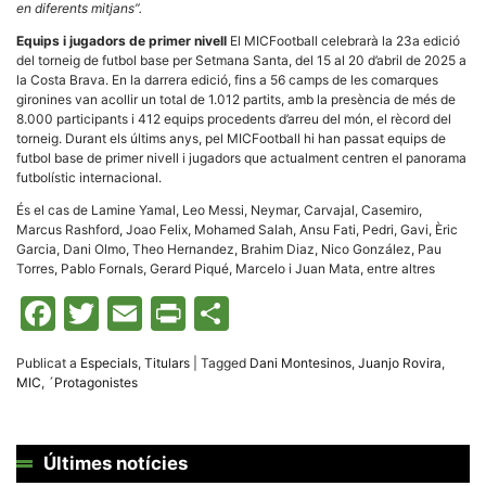
en diferents mitjans”.
Equips i jugadors de primer nivell
El MICFootball celebrarà la 23a edició
del torneig de futbol base per Setmana Santa, del 15 al 20 d’abril de 2025 a
la Costa Brava. En la darrera edició, fins a 56 camps de les comarques
gironines van acollir un total de 1.012 partits, amb la presència de més de
8.000 participants i 412 equips procedents d’arreu del món, el rècord del
torneig. Durant els últims anys, pel MICFootball hi han passat equips de
futbol base de primer nivell i jugadors que actualment centren el panorama
futbolístic internacional.
És el cas de Lamine Yamal, Leo Messi, Neymar, Carvajal, Casemiro,
Marcus Rashford, Joao Felix, Mohamed Salah, Ansu Fati, Pedri, Gavi, Èric
Garcia, Dani Olmo, Theo Hernandez, Brahim Diaz, Nico González, Pau
Torres, Pablo Fornals, Gerard Piqué, Marcelo i Juan Mata, entre altres
Facebook
Twitter
Email
Print
Comparteix
Publicat a
Especials
,
Titulars
|
Tagged
Dani Montesinos
,
Juanjo Rovira
,
MIC
,
´Protagonistes
Últimes notícies