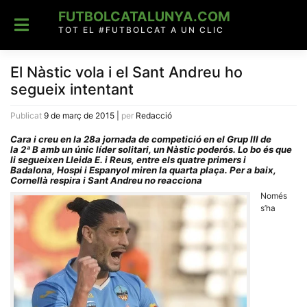
Skip
FUTBOLCATALUNYA.COM
to
content
TOT EL #FUTBOLCAT A UN CLIC
El Nàstic vola i el Sant Andreu ho
segueix intentant
Publicat
9 de març de 2015
|
per
Redacció
Cara i creu en la 28a jornada de competició en el Grup III de
la 2ª B amb un únic líder solitari, un Nàstic poderós. Lo bo és que
li segueixen Lleida E. i Reus, entre els quatre primers i
Badalona, Hospi i Espanyol miren la quarta plaça. Per a baix,
Cornellà respira i Sant Andreu no reacciona
Només
s’ha