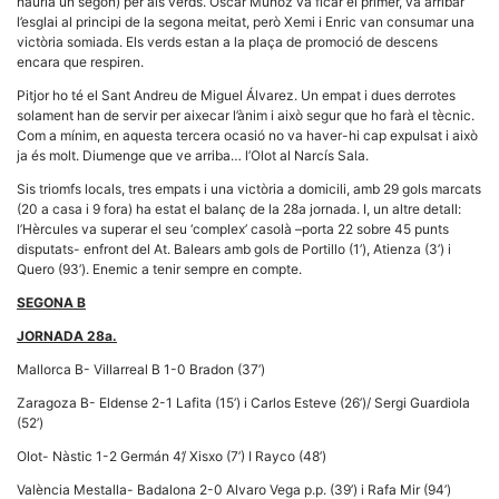
Màrqueting
hauria un segon) per als verds. Óscar Muñoz va ficar el primer, va arribar
En compartir
l’esglai al principi de la segona meitat, però Xemi i Enric van consumar una
els teus
victòria somiada. Els verds estan a la plaça de promoció de descens
interessos i
encara que respiren.
comportament
mentre
Pitjor ho té el Sant Andreu de Miguel Álvarez. Un empat i dues derrotes
navegues pel
solament han de servir per aixecar l’ànim i això segur que ho farà el tècnic.
nostre lloc
Com a mínim, en aquesta tercera ocasió no va haver-hi cap expulsat i això
web
incrementes
ja és molt. Diumenge que ve arriba… l’Olot al Narcís Sala.
la possibilitat
de mirar
Sis triomfs locals, tres empats i una victòria a domicili, amb 29 gols marcats
només
(20 a casa i 9 fora) ha estat el balanç de la 28a jornada. I, un altre detall:
anuncis,
l’Hèrcules va superar el seu ‘complex’ casolà –porta 22 sobre 45 punts
ofertes i
disputats- enfront del At. Balears amb gols de Portillo (1’), Atienza (3’) i
contingut
Quero (93’). Enemic a tenir sempre en compte.
personalitzat.
SEGONA B
JORNADA 28a.
Mallorca B- Villarreal B 1-0 Bradon (37’)
Zaragoza B- Eldense 2-1 Lafita (15’) i Carlos Esteve (26’)/ Sergi Guardiola
(52’)
Olot- Nàstic 1-2 Germán 4’/ Xisxo (7’) I Rayco (48’)
València Mestalla- Badalona 2-0 Alvaro Vega p.p. (39’) i Rafa Mir (94’)