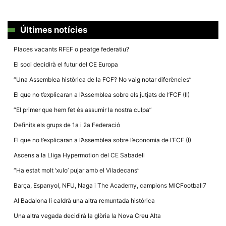
Últimes notícies
Places vacants RFEF o peatge federatiu?
El soci decidirà el futur del CE Europa
“Una Assemblea històrica de la FCF? No vaig notar diferències”
El que no t’explicaran a l’Assemblea sobre els jutjats de l’FCF (II)
“El primer que hem fet és assumir la nostra culpa”
Definits els grups de 1a i 2a Federació
El que no t’explicaran a l’Assemblea sobre l’economia de l’FCF (I)
Ascens a la Lliga Hypermotion del CE Sabadell
“Ha estat molt ‘xulo’ pujar amb el Viladecans”
Barça, Espanyol, NFU, Naga i The Academy, campions MICFootball7
Al Badalona li caldrà una altra remuntada històrica
Una altra vegada decidirà la glòria la Nova Creu Alta