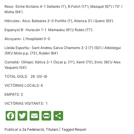
Reus- Elche Ilicitano 4-1 Sellarès (1′), R.Folch (17′), Masqué (67′) i 70′ /
Moha (64′)
Hércules- Atco. Baleares 3-0 Portillo (1’), Atienza 3’) i Quero (93’).
Espanyol B- Huracán 1-1
Mamadou (61’)/ Rubio (77’).
Alcoyano- L’Hospitalet 0-0
Lleida Esportiu- Sant Andreu Salva Chamorro 3-2 (7’) (50’) i Albístegui
(56’)/ Molo p.p. (75’), Rubén (84’)
Cornellá- Olímpic Xàtiva 3-1 Óscar p. (11’), Xemi (75’), Enric (90’)/ Alex
Vaquero (54’)
TOTAL GOLS: 29 (20-9)
VICTÒRIAS LOCALS: 6
EMPATS: 3
VICTÒRIAS VISITANTS: 1
Facebook
Twitter
Email
Print
Comparteix
Publicat a
2a Federació
,
Titulars
|
Tagged
Resum