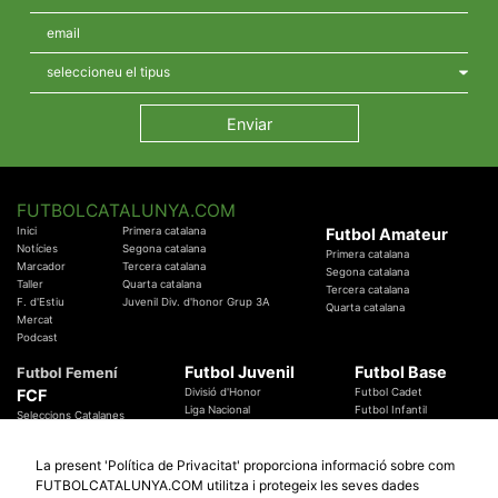
FUTBOLCATALUNYA.COM
Inici
Primera catalana
Futbol Amateur
Notícies
Segona catalana
Primera catalana
Marcador
Tercera catalana
Segona catalana
Taller
Quarta catalana
Tercera catalana
F. d'Estiu
Juvenil Div. d'honor Grup 3A
Quarta catalana
Mercat
Podcast
Futbol Juvenil
Futbol Base
Futbol Femení
FCF
Divisió d'Honor
Futbol Cadet
Liga Nacional
Futbol Infantil
Seleccions Catalanes
Territorials
Futbol Aleví
Entrenadors
Futbol Prebenjamí
Àrbitres
La present 'Política de Privacitat' proporciona informació sobre com
Temes Federatius
FUTBOLCATALUNYA.COM utilitza i protegeix les seves dades