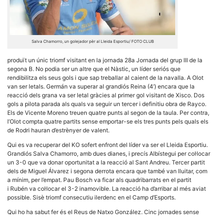
Salva Chamorro, un golejador pèr al Lleida Esportiu/ FOTO CLUB
Necessàries
produït un únic triomf visitant en la jornada 28a Jornada del grup III de la
Aquestes
segona B. No podia ser un altre que el Nàstic, un líder seriós que
cookies no
rendibilitza els seus gols i que sap treballar al caient de la navalla. A Olot
són
van ser letals. Germán va superar al grandiós Reina (4’) encara que la
opcionals,
reacció dels grana va ser letal gràcies al primer gol visitant de Xisco. Dos
són
necessàries
gols a pilota parada als quals va seguir un tercer i definitiu obra de Rayco.
per al
Els de Vicente Moreno treuen quatre punts al segon de la taula. Per contra,
funcionament
l’Olot compta quatre partits sense emportar-se els tres punts pels quals els
tècnic de la
de Rodri hauran d’estrènyer de valent.
web.
Qui es va recuperar del KO sofert enfront del líder va ser el Lleida Esportiu.
Grandiós Salva Chamorro, amb dues dianes, i precís Albístegui per col·locar
un 3-0 que va donar oportunitat a la reacció al Sant Andreu. Tercer partit
Estadístiques
Recopilem
dels de Miguel Álvarez i segona derrota encara que també van lluitar, com
dades
a mínim, per l’empat. Pau Bosch va ficar als quadribarrats en el partit
estadístiques
i Rubén va col·locar el 3-2 inamovible. La reacció ha d’arribar al més aviat
de manera
possible. Sisè triomf consecutiu ilerdenc en el Camp d’Esports.
anònima d'ús
del lloc web
Qui ho ha sabut fer és el Reus de Natxo González. Cinc jornades sense
per a millorar