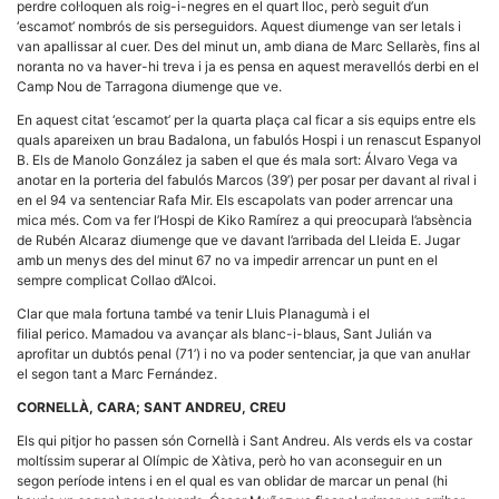
perdre col·loquen als roig-i-negres en el quart lloc, però seguit d’un
la funcionalitat
i la seva
‘escamot’ nombrós de sis perseguidors. Aquest diumenge van ser letals i
estructura.
van apallissar al cuer. Des del minut un, amb diana de Marc Sellarès, fins al
noranta no va haver-hi treva i ja es pensa en aquest meravellós derbi en el
Camp Nou de Tarragona diumenge que ve.
Experiència
En aquest citat ‘escamot’ per la quarta plaça cal ficar a sis equips entre els
d'usuari
quals apareixen un brau Badalona, un fabulós Hospi i un renascut Espanyol
Alguns
B. Els de Manolo González ja saben el que és mala sort: Álvaro Vega va
components
anotar en la porteria del fabulós Marcos (39’) per posar per davant al rival i
tècnics del
nostre lloc web
en el 94 va sentenciar Rafa Mir. Els escapolats van poder arrencar una
emmagatzemen
mica més. Com va fer l’Hospi de Kiko Ramírez a qui preocuparà l’absència
dades en el seu
de Rubén Alcaraz diumenge que ve davant l’arribada del Lleida E. Jugar
dispositiu que
amb un menys des del minut 67 no va impedir arrencar un punt en el
permeten que el
sempre complicat Collao d’Alcoi.
lloc funcioni tan
bé com sigui
Clar que mala fortuna també va tenir Lluis Planagumà i el
possible. Si
rebutja
filial perico. Mamadou va avançar als blanc-i-blaus, Sant Julián va
aquestes
aprofitar un dubtós penal (71’) i no va poder sentenciar, ja que van anul·lar
cookies
el segon tant a Marc Fernández.
algunes
funcionalitats
CORNELLÀ, CARA; SANT ANDREU, CREU
desapareixeran
del lloc web.
Els qui pitjor ho passen són Cornellà i Sant Andreu. Als verds els va costar
moltíssim superar al Olímpic de Xàtiva, però ho van aconseguir en un
segon període intens i en el qual es van oblidar de marcar un penal (hi