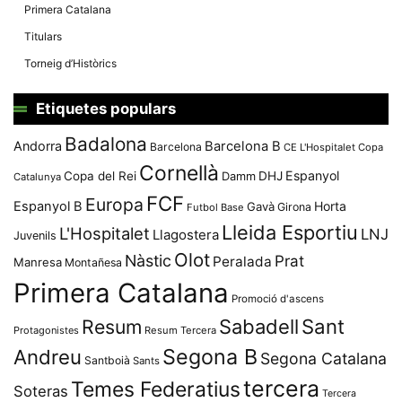
Primera Catalana
Titulars
Torneig d’Històrics
Etiquetes populars
Badalona
Andorra
Barcelona B
Barcelona
CE L'Hospitalet
Copa
Cornellà
Espanyol
Copa del Rei
Damm
DHJ
Catalunya
FCF
Europa
Espanyol B
Horta
Gavà
Girona
Futbol Base
Lleida Esportiu
L'Hospitalet
LNJ
Llagostera
Juvenils
Olot
Nàstic
Prat
Peralada
Manresa
Montañesa
Primera Catalana
Promoció d'ascens
Resum
Sabadell
Sant
Protagonistes
Resum Tercera
Segona B
Andreu
Segona Catalana
Santboià
Sants
tercera
Temes Federatius
Soteras
Tercera