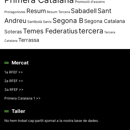
Promoció d'ascens
Resum
Sabadell
Sant
Protagonistes
Resum Tercera
Segona B
Andreu
Segona Catalana
Santboià
Sants
tercera
Temes Federatius
Soteras
Tercera
Terrassa
Catalana
Mercat
1a RFEF >>
2a RFEF >>
3a RFEF >>
Primera Catalana 1 >>
Taller
No hem trobat cap partit ajornat a la nostra base de dades.