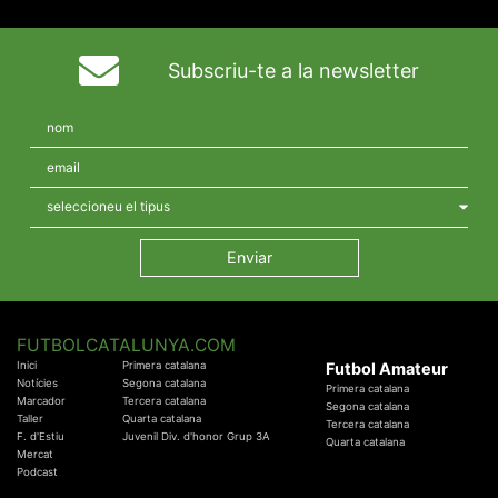
Subscriu-te a la newsletter
FUTBOLCATALUNYA.COM
Inici
Primera catalana
Futbol Amateur
Notícies
Segona catalana
Primera catalana
Marcador
Tercera catalana
Segona catalana
Taller
Quarta catalana
Tercera catalana
F. d'Estiu
Juvenil Div. d'honor Grup 3A
Quarta catalana
Mercat
Podcast