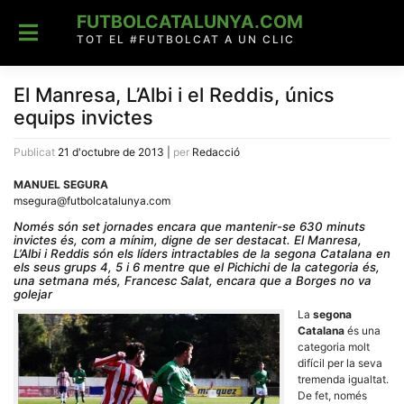
Skip
FUTBOLCATALUNYA.COM
to
content
TOT EL #FUTBOLCAT A UN CLIC
El Manresa, L’Albi i el Reddis, únics
equips invictes
Publicat
21 d'octubre de 2013
|
per
Redacció
MANUEL SEGURA
msegura@futbolcatalunya.com
Només són set jornades encara que mantenir-se 630 minuts
invictes és, com a mínim, digne de ser destacat. El Manresa,
L’Albi i Reddis són els líders intractables de la segona Catalana en
els seus grups 4, 5 i 6 mentre que el Pichichi de la categoria és,
una setmana més, Francesc Salat, encara que a Borges no va
golejar
La
segona
Catalana
és una
categoria molt
difícil per la seva
tremenda igualtat.
De fet, només