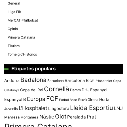
General
Lliga Elit
MerCAT #futbolcat
Opinió
Primera Catalana
Titulars
Torneig d’Històrics
Etiquetes populars
Badalona
Andorra
Barcelona B
Barcelona
CE L'Hospitalet
Copa
Cornellà
Espanyol
Copa del Rei
Damm
DHJ
Catalunya
FCF
Europa
Espanyol B
Horta
Gavà
Girona
Futbol Base
Lleida Esportiu
L'Hospitalet
LNJ
Llagostera
Juvenils
Olot
Nàstic
Prat
Peralada
Manresa
Montañesa
Primera Catalana