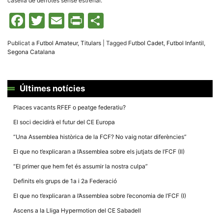
casella de derrotes sense estrenar.
Màrqueting
En compartir
Facebook
Twitter
Email
Print
Comparteix
els teus
interessos i
comportament
mentre
Publicat a
Futbol Amateur
,
Titulars
|
Tagged
Futbol Cadet
,
Futbol Infantil
,
navegues pel
Segona Catalana
nostre lloc
web
incrementes
la possibilitat
de mirar
Últimes notícies
només
anuncis,
ofertes i
Places vacants RFEF o peatge federatiu?
contingut
personalitzat.
El soci decidirà el futur del CE Europa
“Una Assemblea històrica de la FCF? No vaig notar diferències”
El que no t’explicaran a l’Assemblea sobre els jutjats de l’FCF (II)
“El primer que hem fet és assumir la nostra culpa”
Definits els grups de 1a i 2a Federació
El que no t’explicaran a l’Assemblea sobre l’economia de l’FCF (I)
Ascens a la Lliga Hypermotion del CE Sabadell