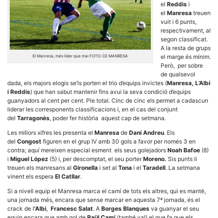
el
Reddis
i
el
Manresa
treuen
vuit i 6 punts,
respectivament, al
segon classificat.
A la resta de grups
el marge és mínim.
El Manresa, més líder que mai FOTO: CE MANRESA
Necessàries
Però, per sobre
Aquestes
cookies no
de qualsevol
són
dada, els majors elogis se’ls porten el trio d’equips invictes (
Manresa, L’Albi
opcionals,
i Reddis
) que han sabut mantenir fins avui la seva condició d’equips
són
guanyadors al cent per cent. Ple total. Cinc de cinc els permet a cadascun
necessàries
liderar les corresponents classificacions i, en el cas del conjunt
per al
funcionament
del
Tarragonès
, poder fer història aquest cap de setmana.
tècnic de la
web.
Les millors xifres les presenta el
Manresa
de
Dani Andreu
. Els
del
Congost
figuren en el grup IV amb 30 gols a favor per només 3 en
contra; aquí mereixen especial esment els seus golejadors
Noah Bafoe
(8)
i
Miguel López
(5) i, per descomptat, el seu porter
Moreno.
Sis punts li
Estadístiques
treuen els manresans al
Gironella
i set al
Tona
i el
Taradell
. La setmana
Recopilem
vinent els espera
El Catllar
.
dades
estadístiques
Si a nivell equip el Manresa marca el camí de tots els altres, qui es manté,
de manera
una jornada més, encara que sense marcar en aquesta 7ª jornada, és el
anònima d'ús
del lloc web
crack de l
‘Albi
,
Francesc Salat
. A
Borges Blanques
va guanyar el seu
per a millorar
equip encara que amb gol de
Raül Camí
(també val) el que fa que els