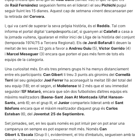
la funcionalitat
de
Raúl Fernández
segueixin ferms en el liderat i el seu
Pichichi
pugui
i la seva
seguir lluint les 15 dianes. Aquest cap de setmana vinent descansaran per
estructura.
la retirada del
Cervera.
I, qui va camí de superar la seva pròpia història, és el
Reddis
. Tal com
Experiència
informa el portal digital
‘campdesports.cat’,
si guanyen al
Calafell
a casa a
d'usuari
la jornada vuitena, igualaran el millor inici de Lliga de la història del conjunt
Alguns
(temporada 1974/75 a Tercera Regional). Els d
e Jordi Bofarull
li deuen la
components
meitat de les seves 22 gols a favor a
Andreu Guiu
(5),
Victor Garrido
(4)
tècnics del
i
Marcel Meseguer
(3) encara que porten el pas més ferm de tots els
nostre lloc web
equips de la categoria.
emmagatzemen
dades en el seu
Una curiositat més. En els tres primers grups hi ha menys distanciament
dispositiu que
permeten que el
entre els participants:
Can Gibert
li treu 3 punts als gironins del
Cornellà
lloc funcioni tan
Terri
(el seu golejador
Joel Ferrer
ha aconseguit la meitat (9) del total del
bé com sigui
seu equip (18); en el segon, el
Molletense
té 2 més que el seu immediat
possible. Si
seguidor l’
EF Mataró,
encara que són dos futbolistes d’altres equips els
rebutja
màxims realitzadors (
Baena-Sant Joan At Montcada
i
Ufot Hanson-
aquestes
cookies
Sants,
amb 6); en el grup III, el
Junior
comparteix liderat amb el
Sant
algunes
Ildefons
encara que el màxim realitzador d’aquest grup és
Carlos
funcionalitats
Esteban
(6), del
Joventut 25 de Septiembre.
desapareixeran
del lloc web.
Set jornades, set, en les quals només es pot intuir per on pot anar una
campanya on sempre es pot esperar molt més. Només
Can
Gibert
i
L’Escala
(Grup I) i, evidentment, el trio d’imbatuts, segueixen amb la