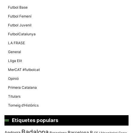
Futbol Base
Futbol Femení
Futbol Juvenil
FutbolCatalunya
LA FRASE
General
Lliga Elit
MerCAT #futbolcat
Opinió
Primera Catalana
Titulars
Torneig d’Històrics
Etiquetes populars
Badalona
Andorra
Barcelona B
Barcelona
CE L'Hospitalet
Copa