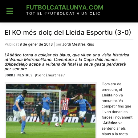
Skip
FUTBOLCATALUNYA.COM
to
content
TOT EL #FUTBOLCAT A UN CLIC
El KO més dolç del Lleida Esportiu (3-0)
Publicat
9 de gener de 2018
|
per
Jordi Mestres Rius
L’Atlético torna a golejar els blaus, que viuen una visita històrica
al Wanda Metropolitano. L’aventura a la Copa dels homes
d’Albadalejo acaba a vuitens de final i la seva gesta perdurarà
per sempre
JORDI MESTRES
@jordimestres7
Com era de
preveure, el
Lleida
no va
remuntar. Va
competir fins que
li van donar les
forces i novament
l’
Atlético
va
sentenciar els
blaus a la recta