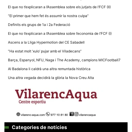
El que no t’explicaran a l’Assemblea sobre els jutjats de l’FCF (II)
“El primer que hem fet és assumir la nostra culpa”
Definits els grups de 1a i 2a Federació
El que no t’explicaran a l’Assemblea sobre l’economia de l’FCF (I)
Ascens a la Lliga Hypermotion del CE Sabadell
“Ha estat molt ‘xulo’ pujar amb el Viladecans”
Barça, Espanyol, NFU, Naga i The Academy, campions MICFootball7
Al Badalona li caldrà una altra remuntada històrica
Una altra vegada decidirà la glòria la Nova Creu Alta
Categories de notícies