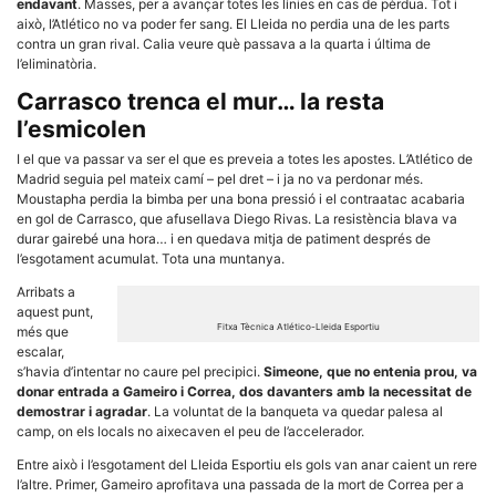
Màrqueting
endavant
. Masses, per a avançar totes les línies en cas de pèrdua. Tot i
En compartir
això, l’Atlético no va poder fer sang. El Lleida no perdia una de les parts
els teus
contra un gran rival. Calia veure què passava a la quarta i última de
interessos i
l’eliminatòria.
comportament
mentre
Carrasco trenca el mur… la resta
navegues pel
nostre lloc
l’esmicolen
web
incrementes
I el que va passar va ser el que es preveia a totes les apostes. L’Atlético de
la possibilitat
Madrid seguia pel mateix camí – pel dret – i ja no va perdonar més.
de mirar
Moustapha perdia la bimba per una bona pressió i el contraatac acabaria
només
en gol de Carrasco, que afusellava Diego Rivas. La resistència blava va
anuncis,
ofertes i
durar gairebé una hora… i en quedava mitja de patiment després de
contingut
l’esgotament acumulat. Tota una muntanya.
personalitzat.
Arribats a
aquest punt,
Fitxa Tècnica Atlético-Lleida Esportiu
més que
escalar,
s’havia d’intentar no caure pel precipici.
Simeone, que no entenia prou, va
donar entrada a Gameiro i Correa, dos davanters amb la necessitat de
demostrar i agradar
. La voluntat de la banqueta va quedar palesa al
camp, on els locals no aixecaven el peu de l’accelerador.
Entre això i l’esgotament del Lleida Esportiu els gols van anar caient un rere
l’altre. Primer, Gameiro aprofitava una passada de la mort de Correa per a