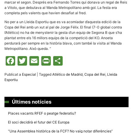
marcar el segon. Després era Fernando Torres qui donava un regal de Reis
a Vitolo, que debutava al Wanda Metropolitano amb gol. La festa era
completa pels valents que havien desafiat al fred.
No per a un Lleida Esportiu que es va acomiadar d’aquesta edició de la
Copa del Rei amb un xut al pal de Jorge Félix. El final (7-0 global contra
l’Atlético) no ha de menystenir la gesta d’un equip de Segona B que s’ha
plantat entre els 16 millors equips de la competició del KO. Anoeta
perdurarà per sempre en la història blava, com també la visita al Wanda
Metropolitano. Això queda.
“
Facebook
Twitter
Email
Print
Comparteix
Publicat a
Especial
|
Tagged
Atlético de Madrid
,
Copa del Rei
,
Lleida
Esportiu
Últimes notícies
Places vacants RFEF o peatge federatiu?
El soci decidirà el futur del CE Europa
“Una Assemblea històrica de la FCF? No vaig notar diferències”