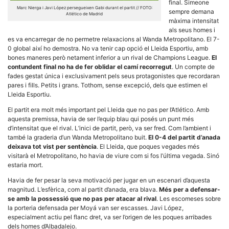
final. Simeone
Marc Nierga i Javi López persegueixen Gabi durant el partit // FOTO:
sempre demana
Atlético de Madrid
màxima intensitat
als seus homes i
es va encarregar de no permetre relaxacions al Wanda Metropolitano. El 7-
0 global així ho demostra. No va tenir cap opció el Lleida Esportiu, amb
bones maneres però netament inferior a un rival de Champions League.
El
Necessàries
contundent final no ha de fer oblidar el camí recorregut
. Un compte de
Aquestes
fades gestat única i exclusivament pels seus protagonistes que recordaran
cookies no
pares i fills. Petits i grans. Tothom, sense excepció, dels que estimen el
són
opcionals,
Lleida Esportiu.
són
necessàries
El partit era molt més important pel Lleida que no pas per l’Atlético. Amb
per al
aquesta premissa, havia de ser l’equip blau qui posés un punt més
funcionament
d’intensitat que el rival. L’inici de partit, però, va ser fred. Com l’ambient i
tècnic de la
també la graderia d’un Wanda Metropolitano buit.
El 0-4 del partit d’anada
web.
deixava tot vist per sentència
. El Lleida, que poques vegades més
visitarà el Metropolitano, ho havia de viure com si fos l’última vegada. Sinó
estaria mort.
Estadístiques
Recopilem
Havia de fer pesar la seva motivació per jugar en un escenari d’aquesta
dades
magnitud. L’esfèrica, com al partit d’anada, era blava.
Més per a defensar-
estadístiques
se amb la possessió que no pas per atacar al rival
. Les escomeses sobre
de manera
la porteria defensada per Moyá van ser escasses. Javi López,
anònima d'ús
especialment actiu pel flanc dret, va ser l’origen de les poques arribades
del lloc web
per a millorar
dels homes d’Albadalejo.