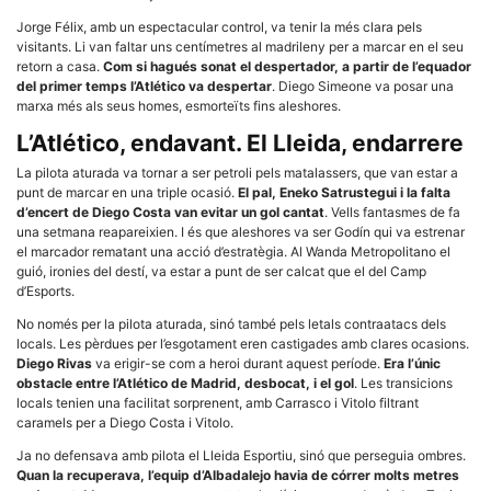
la funcionalitat
i la seva
Jorge Félix, amb un espectacular control, va tenir la més clara pels
estructura.
visitants. Li van faltar uns centímetres al madrileny per a marcar en el seu
retorn a casa.
Com si hagués sonat el despertador, a partir de l’equador
del primer temps l’Atlético va despertar
. Diego Simeone va posar una
marxa més als seus homes, esmorteïts fins aleshores.
Experiència
d'usuari
L’Atlético, endavant. El Lleida, endarrere
Alguns
components
La pilota aturada va tornar a ser petroli pels matalassers, que van estar a
tècnics del
punt de marcar en una triple ocasió.
El pal, Eneko Satrustegui i la falta
nostre lloc web
emmagatzemen
d’encert de Diego Costa van evitar un gol cantat
. Vells fantasmes de fa
dades en el seu
una setmana reapareixien. I és que aleshores va ser Godín qui va estrenar
dispositiu que
el marcador rematant una acció d’estratègia. Al Wanda Metropolitano el
permeten que el
guió, ironies del destí, va estar a punt de ser calcat que el del Camp
lloc funcioni tan
d’Esports.
bé com sigui
possible. Si
No només per la pilota aturada, sinó també pels letals contraatacs dels
rebutja
aquestes
locals. Les pèrdues per l’esgotament eren castigades amb clares ocasions.
cookies
Diego Rivas
va erigir-se com a heroi durant aquest període.
Era l’únic
algunes
obstacle entre l’Atlético de Madrid, desbocat, i el gol
. Les transicions
funcionalitats
locals tenien una facilitat sorprenent, amb Carrasco i Vitolo filtrant
desapareixeran
caramels per a Diego Costa i Vitolo.
del lloc web.
Ja no defensava amb pilota el Lleida Esportiu, sinó que perseguia ombres.
Quan la recuperava, l’equip d’Albadalejo havia de córrer molts metres