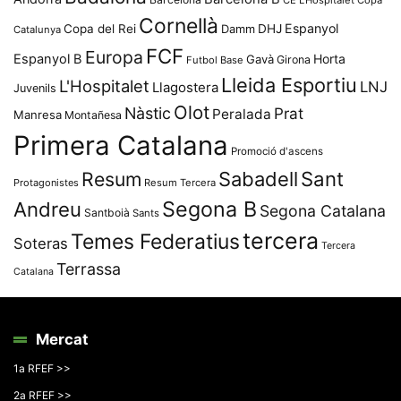
Cornellà
Espanyol
Copa del Rei
Damm
DHJ
Catalunya
FCF
Europa
Espanyol B
Horta
Gavà
Girona
Futbol Base
Lleida Esportiu
L'Hospitalet
LNJ
Llagostera
Juvenils
Olot
Nàstic
Prat
Peralada
Manresa
Montañesa
Primera Catalana
Promoció d'ascens
Resum
Sabadell
Sant
Protagonistes
Resum Tercera
Segona B
Andreu
Segona Catalana
Santboià
Sants
tercera
Temes Federatius
Soteras
Tercera
Terrassa
Catalana
Mercat
1a RFEF >>
2a RFEF >>