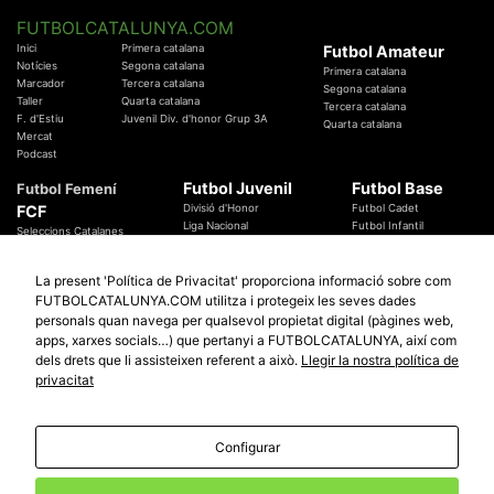
FUTBOLCATALUNYA.COM
Inici
Primera catalana
Futbol Amateur
Notícies
Segona catalana
Primera catalana
Marcador
Tercera catalana
Segona catalana
Taller
Quarta catalana
Tercera catalana
F. d'Estiu
Juvenil Div. d'honor Grup 3A
Quarta catalana
Mercat
Podcast
Futbol Juvenil
Futbol Base
Futbol Femení
FCF
Divisió d'Honor
Futbol Cadet
Liga Nacional
Futbol Infantil
Seleccions Catalanes
Territorials
Futbol Aleví
Entrenadors
Futbol Prebenjamí
Àrbitres
La present 'Política de Privacitat' proporciona informació sobre com
Temes Federatius
FUTBOLCATALUNYA.COM utilitza i protegeix les seves dades
Futbol Catalunya
Especials
personals quan navega per qualsevol propietat digital (pàgines web,
Promocions
apps, xarxes socials…) que pertanyi a FUTBOLCATALUNYA, així com
Copa Catalunya Absoluta 2019
Sortejos
Copa del Rei 2019 - 2020
dels drets que li assisteixen referent a això.
Llegir la nostra política de
Participació
Copa RFEF 2019 - 2020
privacitat
Copa Catalunya Amateur 2019
Configurar
© 2010 - 2026
FutbolCatalunya.com
Avis Legal
Política de Privacitat
Política de Cookies