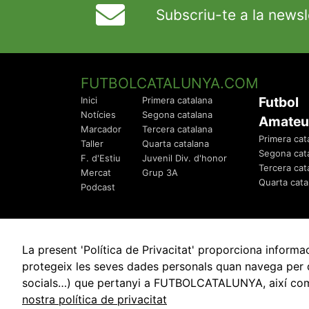
Subscriu-te a la newsl
FUTBOLCATALUNYA.COM
Futbol
Inici
Primera catalana
Notícies
Segona catalana
Amateu
Marcador
Tercera catalana
Primera cat
Taller
Quarta catalana
Segona cat
F. d'Estiu
Juvenil Div. d'honor
Tercera cat
Mercat
Grup 3A
Quarta cata
Podcast
La present 'Política de Privacitat' proporciona info
protegeix les seves dades personals quan navega per q
socials…) que pertanyi a FUTBOLCATALUNYA, així com de
© 2010 - 2026
FutbolCatalunya.com
nostra política de privacitat