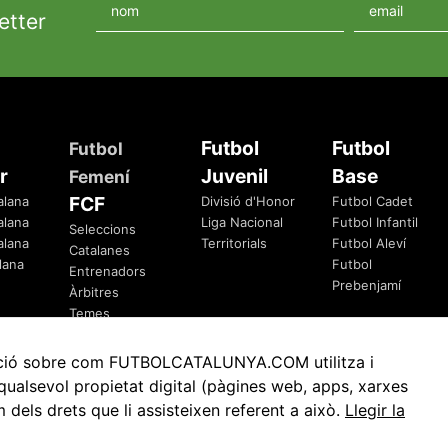
etter
Futbol
Futbol
Futbol
r
Juvenil
Base
Femení
FCF
alana
Divisió d'Honor
Futbol Cadet
alana
Liga Nacional
Futbol Infantil
Seleccions
alana
Territorials
Futbol Aleví
Catalanes
lana
Futbol
Entrenadors
Prebenjamí
Àrbitres
Temes
Federatius
rmació sobre com FUTBOLCATALUNYA.COM utilitza i
ualsevol propietat digital (pàgines web, apps, xarxes
ls drets que li assisteixen referent a això.
Llegir la
Avis Legal
Política de Privacitat
Política de Cookies