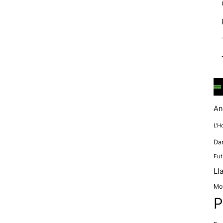
mentre
navegues pel
nostre lloc
web
incrementes la
possibilitat de
mirar només
anuncis,
ofertes i
contingut
personalitzat.
An
L'H
Da
Fut
Ll
Mo
P