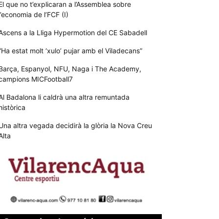
El que no t’explicaran a l’Assemblea sobre
l’economia de l’FCF (I)
Ascens a la Lliga Hypermotion del CE Sabadell
“Ha estat molt ‘xulo’ pujar amb el Viladecans”
Barça, Espanyol, NFU, Naga i The Academy,
campions MICFootball7
Al Badalona li caldrà una altra remuntada
històrica
Una altra vegada decidirà la glòria la Nova Creu
Alta