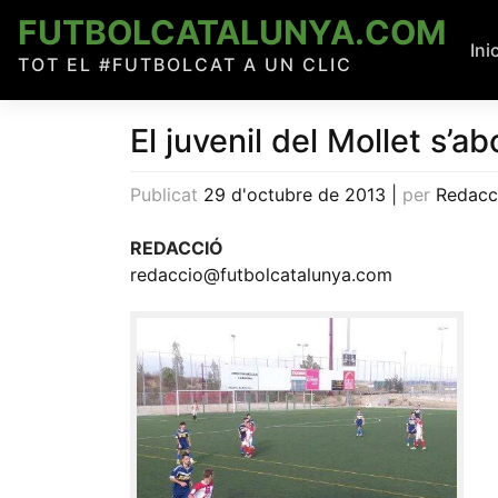
Skip
FUTBOLCATALUNYA.COM
to
Ini
TOT EL #FUTBOLCAT A UN CLIC
content
El juvenil del Mollet s’a
Publicat
29 d'octubre de 2013
|
per
Redacc
REDACCIÓ
redaccio@futbolcatalunya.com