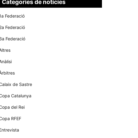
Categories de notícies
1a Federació
2a Federació
3a Federació
Altres
Anàlisi
Àrbitres
Calaix de Sastre
Copa Catalunya
Copa del Rei
Copa RFEF
Entrevista