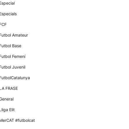
Especial
Especials
FCF
Futbol Amateur
Futbol Base
Futbol Femení
Futbol Juvenil
FutbolCatalunya
LA FRASE
General
Lliga Elit
MerCAT #futbolcat