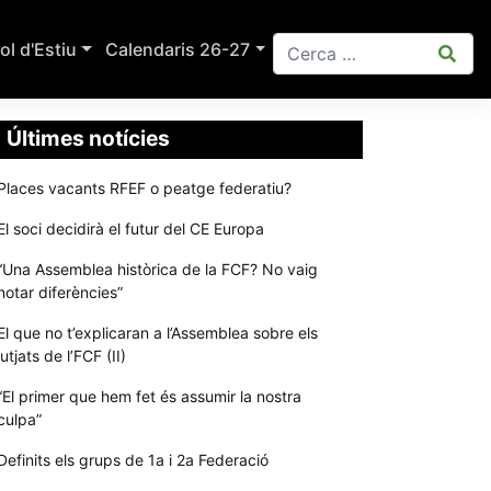
ol d'Estiu
Calendaris 26-27
Últimes notícies
Places vacants RFEF o peatge federatiu?
El soci decidirà el futur del CE Europa
“Una Assemblea històrica de la FCF? No vaig
notar diferències”
El que no t’explicaran a l’Assemblea sobre els
jutjats de l’FCF (II)
“El primer que hem fet és assumir la nostra
culpa”
Definits els grups de 1a i 2a Federació