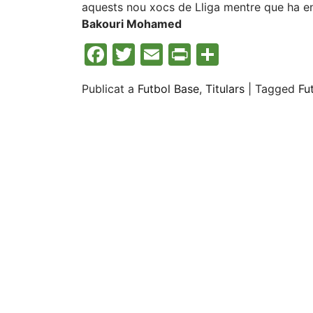
aquests nou xocs de Lliga mentre que ha en
Bakouri Mohamed
Facebook
Twitter
Email
Print
Compart
Publicat a
Futbol Base
,
Titulars
|
Tagged
Fu