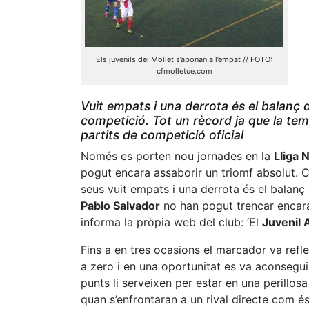
Els juvenils del Mollet s’abonan a l’empat // FOTO:
cfmolletue.com
Vuit empats i una derrota és el balanç d
competició. Tot un rècord ja que la te
partits de competició oficial
Només es porten nou jornades en la
Lliga 
pogut encara assaborir un triomf absolut. C
seus vuit empats i una derrota és el balanç 
Pablo Salvador
no han pogut trencar encara
informa la pròpia web del club: ‘El
Juvenil 
Fins a en tres ocasions el marcador va ref
a zero i en una oportunitat es va aconseguir
punts li serveixen per estar en una perillos
quan s’enfrontaran a un rival directe com é