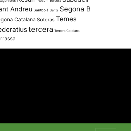
tagonistes
Resum Tercera
Segona B
ant Andreu
Santboià
Sants
Temes
gona Catalana
Soteras
tercera
ederatius
Tercera Catalana
rrassa