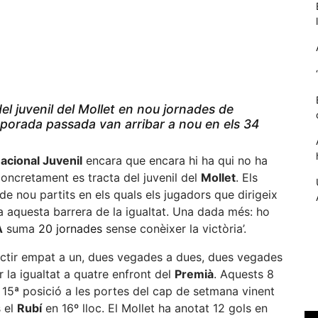
el juvenil del Mollet en nou jornades de
mporada passada van arribar a nou en els 34
Nacional Juvenil
encara que encara hi ha qui no ha
oncretament es tracta del juvenil del
Mollet
. Els
Necessàries
de nou partits en els quals els jugadors que dirigeix
Aquestes
 aquesta barrera de la igualtat. Una dada més: ho
cookies no
A
suma
20 jornades
sense conèixer la victòria’.
són
opcionals,
lectir empat a un, dues vegades a dues, dues vegades
són
necessàries
 la igualtat a quatre enfront del
Premià
. Aquests 8
per al
a 15ª posició a les portes del cap de setmana vinent
funcionament
s el
Rubí
en 16º lloc. El Mollet ha anotat 12 gols en
tècnic de la