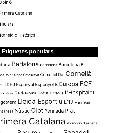
Opinió
Primera Catalana
Titulars
Torneig d’Històrics
Etiquetes populars
Badalona
dorra
Barcelona B
Barcelona
CE
Cornellà
Copa del Rei
ospitalet
Copa Catalunya
FCF
Europa
Espanyol
Espanyol B
mm
DHJ
L'Hospitalet
Horta
Gavà
Girona
Juvenils
bol Base
Lleida Esportiu
LNJ
agostera
Manresa
Olot
Nàstic
Prat
Peralada
ntañesa
rimera Catalana
Promoció d'ascens
Resum
Sabadell