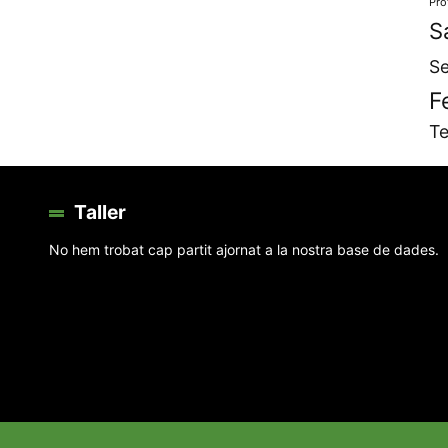
Pro
S
Se
F
Te
Taller
No hem trobat cap partit ajornat a la nostra base de dades.