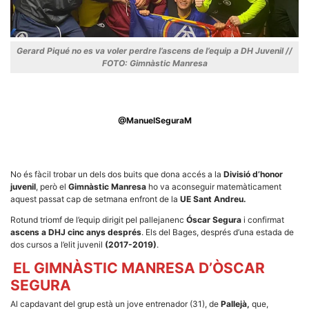
Gerard Piqué no es va voler perdre l’ascens de l’equip a DH Juvenil //
FOTO: Gimnàstic Manresa
Necessàries
Aquestes
cookies no
són
@ManuelSeguraM
opcionals,
són
necessàries
per al
funcionament
No és fàcil trobar un dels dos buits que dona accés a la
Divisió d’honor
tècnic de la
juvenil
, però el
Gimnàstic Manresa
ho va aconseguir matemàticament
web.
aquest passat cap de setmana enfront de la
UE Sant Andreu.
Rotund triomf de l’equip dirigit pel pallejanenc
Óscar Segura
i confirmat
Estadístiques
ascens a DHJ cinc anys després
. Els del Bages, després d’una estada de
Recopilem
dos cursos a l’elit juvenil
(2017-2019)
.
dades
estadístiques
EL GIMNÀSTIC MANRESA D’ÒSCAR
de manera
SEGURA
anònima d'ús
del lloc web
Al capdavant del grup està un jove entrenador (31), de
Pallejà,
que,
per a millorar