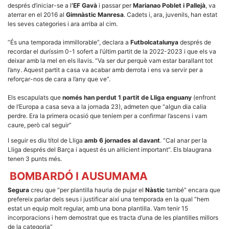
la funcionalitat
després d’iniciar-se a l
‘EF Gavà
i passar per
Marianao Poblet i Pallejà
, va
i la seva
aterrar en el 2016 al
Gimnàstic Manresa
. Cadets i, ara, juvenils, han estat
estructura.
les seves categories i ara arriba al cim.
“És una temporada immillorable”, declara a
Futbolcatalunya
després de
Experiència
recordar el duríssim 0-1 sofert a l’últim partit de la 2022-2023 i que els va
d'usuari
deixar amb la mel en els llavis. “Va ser dur perquè vam estar barallant tot
Alguns
l’any. Aquest partit a casa va acabar amb derrota i ens va servir per a
components
reforçar-nos de cara a l’any que ve”.
tècnics del
nostre lloc web
Els escapulats que
només han perdut 1 partit de Lliga enguany
(enfront
emmagatzemen
dades en el seu
de l’Europa a casa seva a la jornada 23), admeten que “algun dia calia
dispositiu que
perdre. Era la primera ocasió que teníem per a confirmar l’ascens i vam
permeten que el
caure, però cal seguir”
lloc funcioni tan
bé com sigui
I seguir es diu títol de Lliga
amb 6 jornades al davant
. “Cal anar per la
possible. Si
Lliga després del Barça i aquest és un al·licient important”. Els blaugrana
rebutja
tenen 3 punts més.
aquestes
cookies
BOMBARDÓ I AUSUMAMA
algunes
funcionalitats
Segura
creu que “per plantilla hauria de pujar el
Nàstic
també” encara que
desapareixeran
del lloc web.
prefereix parlar dels seus i justificar així una temporada en la qual “hem
estat un equip molt regular, amb una bona plantilla. Vam tenir 15
incorporacions i hem demostrat que es tracta d’una de les plantilles millors
de la categoria”