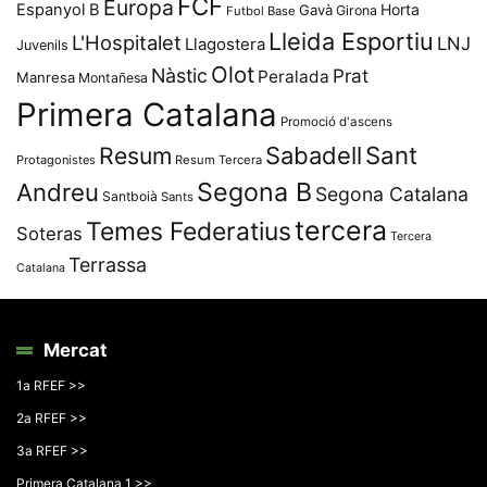
FCF
Europa
Espanyol B
Horta
Gavà
Girona
Futbol Base
Lleida Esportiu
L'Hospitalet
LNJ
Llagostera
Juvenils
Olot
Nàstic
Prat
Peralada
Manresa
Montañesa
Primera Catalana
Promoció d'ascens
Resum
Sabadell
Sant
Protagonistes
Resum Tercera
Segona B
Andreu
Segona Catalana
Santboià
Sants
tercera
Temes Federatius
Soteras
Tercera
Terrassa
Catalana
Mercat
1a RFEF >>
2a RFEF >>
3a RFEF >>
Primera Catalana 1 >>