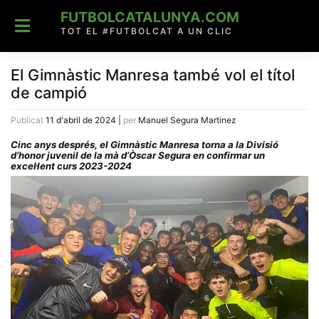
Skip
FUTBOLCATALUNYA.COM
to
content
TOT EL #FUTBOLCAT A UN CLIC
El Gimnàstic Manresa també vol el títol
de campió
Publicat
11 d'abril de 2024
|
per
Manuel Segura Martinez
Cinc anys després, el Gimnàstic Manresa torna a la Divisió
d’honor juvenil de la mà d’Òscar Segura en confirmar un
excel·lent curs 2023-2024