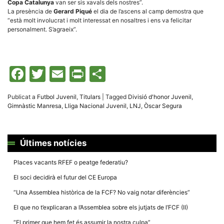
Copa Catalunya
van ser sis xavals dels nostres”.
La presència de
Gerard Piqué
el dia de l’ascens al camp demostra que
“està molt involucrat i molt interessat en nosaltres i ens va felicitar
personalment. S’agraeix”.
Facebook
Twitter
Email
Print
Comparteix
Publicat a
Futbol Juvenil
,
Titulars
|
Tagged
Divisió d'honor Juvenil
,
Gimnàstic Manresa
,
Lliga Nacional Juvenil
,
LNJ
,
Òscar Segura
Últimes notícies
Places vacants RFEF o peatge federatiu?
El soci decidirà el futur del CE Europa
“Una Assemblea històrica de la FCF? No vaig notar diferències”
El que no t’explicaran a l’Assemblea sobre els jutjats de l’FCF (II)
“El primer que hem fet és assumir la nostra culpa”