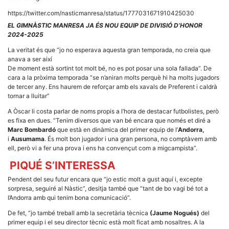
Màrqueting
En compartir
https://twitter.com/nasticmanresa/status/1777031671910425030
els teus
interessos i
EL GIMNÀSTIC MANRESA JA ÉS NOU EQUIP DE DIVISIÓ D’HONOR
comportament
2024-2025
mentre
navegues pel
La veritat és que “jo no esperava aquesta gran temporada, no creia que
nostre lloc
anava a ser així
web
De moment està sortint tot molt bé, no es pot posar una sola fallada”. De
incrementes
cara a la pròxima temporada “se n’aniran molts perquè hi ha molts jugadors
la possibilitat
de mirar
de tercer any. Ens haurem de reforçar amb els xavals de Preferent i caldrà
només
tornar a lluitar”
anuncis,
ofertes i
A Òscar li costa parlar de noms propis a l’hora de destacar futbolistes, però
contingut
es fixa en dues. “Tenim diversos que van bé encara que només et diré a
personalitzat.
Marc Bombardó
que està en dinàmica del primer equip de l’
Andorra,
i
Ausumama
. És molt bon jugador i una gran persona, no comptàvem amb
ell, però vi a fer una prova i ens ha convençut com a migcampista”.
PIQUÉ S’INTERESSA
Pendent del seu futur encara que “jo estic molt a gust aquí i, excepte
sorpresa, seguiré al Nàstic”, desitja també que “tant de bo vagi bé tot a
l’Andorra amb qui tenim bona comunicació”.
De fet, “jo també treball amb la secretària tècnica
(Jaume Nogués)
del
primer equip i el seu director tècnic està molt ficat amb nosaltres. A la