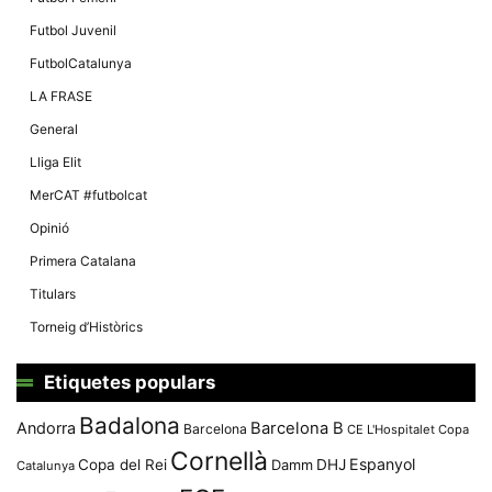
Futbol Juvenil
FutbolCatalunya
LA FRASE
General
Lliga Elit
MerCAT #futbolcat
Opinió
Primera Catalana
Titulars
Torneig d’Històrics
Etiquetes populars
Badalona
Andorra
Barcelona B
Barcelona
CE L'Hospitalet
Copa
Cornellà
Espanyol
Copa del Rei
Damm
DHJ
Catalunya