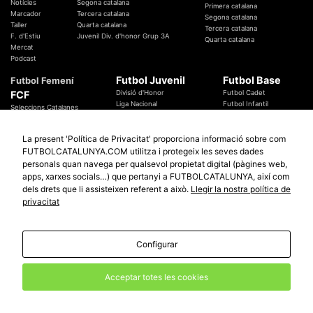
Notícies
Segona catalana
Primera catalana
Marcador
Tercera catalana
Segona catalana
Taller
Quarta catalana
Tercera catalana
F. d'Estiu
Juvenil Div. d'honor Grup 3A
Quarta catalana
Mercat
Podcast
Futbol Juvenil
Futbol Base
Futbol Femení
FCF
Divisió d'Honor
Futbol Cadet
Liga Nacional
Futbol Infantil
Seleccions Catalanes
Territorials
Futbol Aleví
Entrenadors
Futbol Prebenjamí
Àrbitres
La present 'Política de Privacitat' proporciona informació sobre com
Temes Federatius
FUTBOLCATALUNYA.COM utilitza i protegeix les seves dades
Futbol Catalunya
Especials
personals quan navega per qualsevol propietat digital (pàgines web,
Promocions
Copa Catalunya Absoluta 2019
apps, xarxes socials…) que pertanyi a FUTBOLCATALUNYA, així com
Sortejos
Copa del Rei 2019 - 2020
dels drets que li assisteixen referent a això.
Llegir la nostra política de
Participació
Copa RFEF 2019 - 2020
privacitat
Copa Catalunya Amateur 2019
Configurar
© 2010 - 2026
FutbolCatalunya.com
Avis Legal
Política de Privacitat
Política de Cookies
Acceptar totes les cookies
redaccio@futbolcatalunya.com