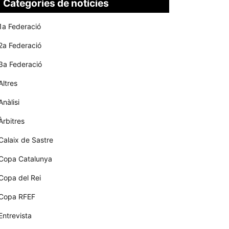
Categories de notícies
1a Federació
2a Federació
3a Federació
Altres
Anàlisi
Àrbitres
Calaix de Sastre
Copa Catalunya
Copa del Rei
Copa RFEF
Entrevista