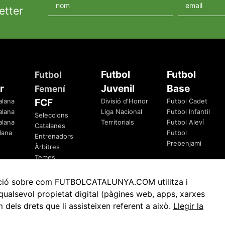
etter
Futbol
Futbol
Futbol
r
Juvenil
Base
Femení
FCF
alana
Divisió d'Honor
Futbol Cadet
alana
Liga Nacional
Futbol Infantil
Seleccions
alana
Territorials
Futbol Aleví
Catalanes
lana
Futbol
Entrenadors
Prebenjamí
Àrbitres
Temes
Federatius
rmació sobre com FUTBOLCATALUNYA.COM utilitza i
ualsevol propietat digital (pàgines web, apps, xarxes
ls drets que li assisteixen referent a això.
Llegir la
Avis Legal
Política de Privacitat
Política de Cookies