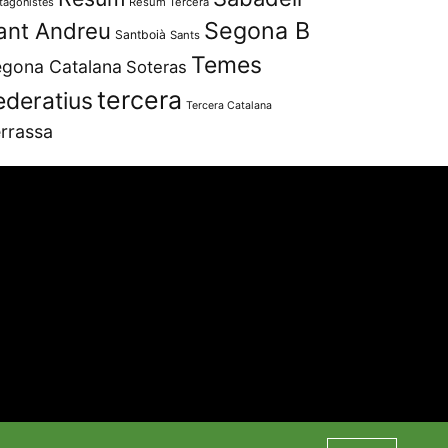
tagonistes
Resum Tercera
Segona B
ant Andreu
Santboià
Sants
Temes
gona Catalana
Soteras
tercera
ederatius
Tercera Catalana
rrassa