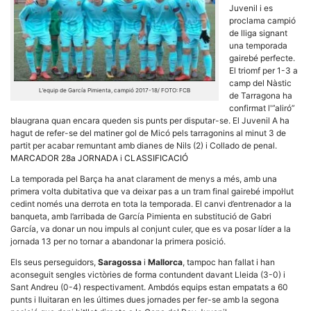
Juvenil i es
proclama campió
de lliga signant
una temporada
gairebé perfecte.
El triomf per 1-3 a
Necessàries
camp del Nàstic
L’equip de García Pimienta, campió 2017-18/ FOTO: FCB
Aquestes
de Tarragona ha
cookies no
confirmat l'”aliró”
són
blaugrana quan encara queden sis punts per disputar-se. El Juvenil A ha
opcionals,
hagut de refer-se del matiner gol de Micó pels tarragonins al minut 3 de
són
partit per acabar remuntant amb dianes de Nils (2) i Collado de penal.
necessàries
per al
MARCADOR 28a JORNADA
i
CLASSIFICACIÓ
funcionament
tècnic de la
La temporada pel Barça ha anat clarament de menys a més, amb una
web.
primera volta dubitativa que va deixar pas a un tram final gairebé impol·lut
cedint només una derrota en tota la temporada. El canvi d’entrenador a la
banqueta, amb l’arribada de García Pimienta en substitució de Gabri
García, va donar un nou impuls al conjunt culer, que es va posar líder a la
Estadístiques
jornada 13 per no tornar a abandonar la primera posició.
Recopilem
dades
Els seus perseguidors,
Saragossa
i
Mallorca
, tampoc han fallat i han
estadístiques
de manera
aconseguit sengles victòries de forma contundent davant Lleida (3-0) i
anònima d'ús
Sant Andreu (0-4) respectivament. Ambdós equips estan empatats a 60
del lloc web
punts i lluitaran en les últimes dues jornades per fer-se amb la segona
per a millorar