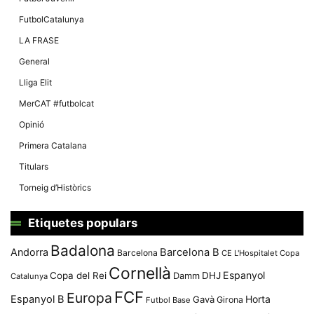
FutbolCatalunya
LA FRASE
General
Lliga Elit
MerCAT #futbolcat
Opinió
Primera Catalana
Titulars
Torneig d’Històrics
Etiquetes populars
Badalona
Andorra
Barcelona B
Barcelona
CE L'Hospitalet
Copa
Cornellà
Espanyol
Copa del Rei
Damm
DHJ
Catalunya
FCF
Europa
Espanyol B
Horta
Gavà
Girona
Futbol Base