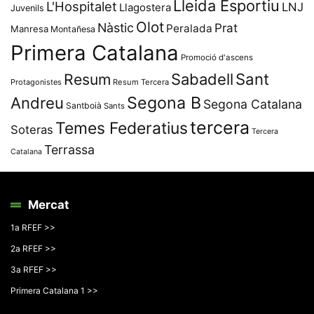
Lleida Esportiu
L'Hospitalet
LNJ
Llagostera
Juvenils
Olot
Nàstic
Prat
Peralada
Manresa
Montañesa
Primera Catalana
Promoció d'ascens
Resum
Sabadell
Sant
Protagonistes
Resum Tercera
Segona B
Andreu
Segona Catalana
Santboià
Sants
tercera
Temes Federatius
Soteras
Tercera
Terrassa
Catalana
Mercat
1a RFEF >>
2a RFEF >>
3a RFEF >>
Primera Catalana 1 >>