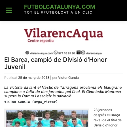
Skip
FUTBOLCATALUNYA.COM
to
content
TOT EL #FUTBOLCAT A UN CLIC
El Barça, campió de Divisió d’Honor
Juvenil
Publicat
25 de març de 2018
|
per
Víctor García
La victòria davant el Nàstic de Tarragona proclama els blaugrana
campions a falta de dos jornades pel final. El Gimnàstic Manresa
supera la Damm i assoleix la salvació
VÍCTOR GARCÍA (@vga_victor)
28 jornades
després el
Barça
revalida el títol de
Divisió d’Honor