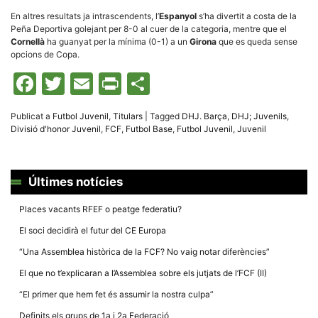
Màrqueting
En compartir
En altres resultats ja intrascendents, l’
Espanyol
s’ha divertit a costa de la
els teus
Peña Deportiva golejant per 8-0 al cuer de la categoria, mentre que el
interessos i
Cornellà
ha guanyat per la mínima (0-1) a un
Girona
que es queda sense
comportament
opcions de Copa.
mentre
navegues pel
Facebook
Twitter
Email
Print
Comparteix
nostre lloc
web
incrementes
la possibilitat
Publicat a
Futbol Juvenil
,
Titulars
|
Tagged
DHJ. Barça
,
DHJ; Juvenils
,
de mirar
Divisió d'honor Juvenil
,
FCF
,
Futbol Base
,
Futbol Juvenil
,
Juvenil
només
anuncis,
ofertes i
contingut
personalitzat.
Últimes notícies
Places vacants RFEF o peatge federatiu?
El soci decidirà el futur del CE Europa
“Una Assemblea històrica de la FCF? No vaig notar diferències”
El que no t’explicaran a l’Assemblea sobre els jutjats de l’FCF (II)
“El primer que hem fet és assumir la nostra culpa”
Definits els grups de 1a i 2a Federació