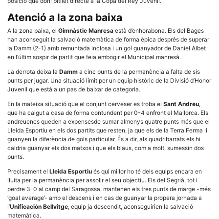
posició que doni bitllet directe a la Copa del Rey Juvenil.
la funcionalitat
i la seva
Atenció a la zona baixa
estructura.
A la zona baixa, el
Gimnàstic Manresa
està d’enhorabona. Els del Bages
han aconseguit la salvació matemàtica de forma èpica després de superar
la Damm (2-1) amb remuntada inclosa i un gol guanyador de Daniel Albet
Experiència
d'usuari
en l’últim sospir de partit que feia embogir el Municipal manresà.
Alguns
components
La derrota deixa la
Damm
a cinc punts de la permanència a falta de sis
tècnics del
punts per jugar. Una situació límit per un equip històric de la Divisió d’Honor
nostre lloc web
Juvenil que està a un pas de baixar de categoria.
emmagatzemen
dades en el seu
En la mateixa situació que el conjunt cerveser es troba el
Sant Andreu
,
dispositiu que
que ha caigut a casa de forma contundent per 0-4 enfront el Mallorca. Els
permeten que el
andreuencs queden a expensesde sumar almenys quatre punts més que el
lloc funcioni tan
bé com sigui
Lleida Esportiu en els dos partits que resten, ja que els de la Terra Ferma li
possible. Si
guanyen la diferència de gols particular. És a dir, als quadribarrats els hi
rebutja
caldria guanyar els dos matxos i que els blaus, com a molt, sumessin dos
aquestes
punts.
cookies
algunes
Precisament el
Lleida Esportiu
és qui millor ho té dels equips encara en
funcionalitats
lluita per la permanència per assolir el seu objectiu. Els del Segrià, tot i
desapareixeran
del lloc web.
perdre 3-0 al camp del Saragossa, mantenen els tres punts de marge -més
‘goal average’- amb el descens i en cas de guanyar la propera jornada a
l’
Unificación Bellvitge
, equip ja descendit, aconseguirien la salvació
matemàtica.