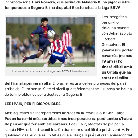
Màrqueting
incorporacions.
Dani Romera, que arriba de l’Almería B, ha jugat quatre
En compartir
temporades a Segona B i ha disputat 5 estonetes a la Liga BBVA
.
els teus
interessos i
Les incògnites –
comportament
per dir-ho
mentre
d’alguna manera –
navegues pel
nostre lloc
són Jokin Ezpieta
web
i Robert
incrementes
Gonçalves.
El
la possibilitat
joveníssim porter
de mirar
navarrès (només
només
anuncis,
19 anys) ho
ofertes i
tindrà difícil amb
contingut
Lee podrà tornar a vestir de blaugrana // FOTO: fcbarcelona.cat
un Ortolà que ha
personalitzat.
estat del millor
del filial a la primera volta
. El brasiler és una de les promeses del país i
arriba del Fluminense. Si té el nivell que teòricament se li suposa no hauria
de tenir problemes per a destacar a Segona B.
LEE I PAIK, PER FI DISPONIBLES
Amb aquestes sis incorporacions no s’acaba la ‘revolució’ a Can Barça.
Poden haver-hi més sortides i més incorporacions, però també s’haurà
de pensar què fer amb els coreans
. Lee i Paik, afectats de ple per la
sanció FIFA, estan disponibles. Caldrà veure si pel filial o pel Juvenil A. En
qualsevol cas, el que és un fet és que el Barça B ja és el gran animador del