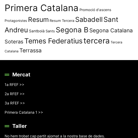
Primera Catalana
Promoció d'ascens
Resum
Sabadell
Sant
Protagonistes
Resum Tercera
Segona B
Andreu
Segona Catalana
Santboià
Sants
tercera
Temes Federatius
Soteras
Tercera
Terrassa
Catalana
Mercat
1a RFEF >>
2a RFEF >>
3a RFEF >>
Primera Catalana 1 >>
Taller
No hem trobat cap partit ajornat a la nostra base de dades.