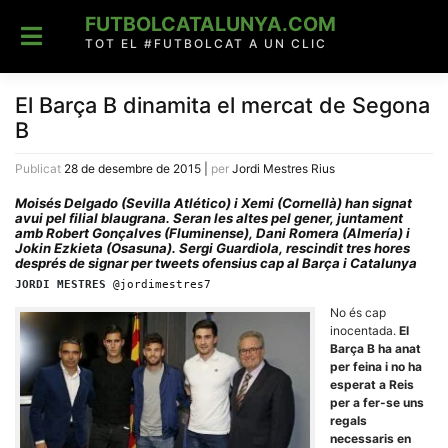
Skip
FUTBOLCATALUNYA.COM
to
content
TOT EL #FUTBOLCAT A UN CLIC
El Barça B dinamita el mercat de Segona
B
Publicat
28 de desembre de 2015
|
per
Jordi Mestres Rius
Moisés Delgado (Sevilla Atlético) i Xemi (Cornellà) han signat
avui pel filial blaugrana. Seran les altes pel gener, juntament
amb Robert Gonçalves (Fluminense), Dani Romera (Almería) i
Jokin Ezkieta (Osasuna). Sergi Guardiola, rescindit tres hores
després de signar per tweets ofensius cap al Barça i Catalunya
JORDI MESTRES
@jordimestres7
No és cap
inocentada.
El
Barça B ha anat
per feina i no ha
esperat a Reis
per a fer-se uns
regals
necessaris en