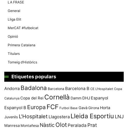
LA FRASE
General
Lliga Elit
MerCAT #futbolcat
Opinió
Primera Catalana
Titulars
Torneig d’Històrics
Etiquetes populars
Badalona
Andorra
Barcelona B
Barcelona
CE L'Hospitalet
Copa
Cornellà
Espanyol
Copa del Rei
Damm
DHJ
Catalunya
FCF
Europa
Espanyol B
Horta
Gavà
Girona
Futbol Base
Lleida Esportiu
L'Hospitalet
LNJ
Llagostera
Juvenils
Olot
Nàstic
Prat
Peralada
Manresa
Montañesa