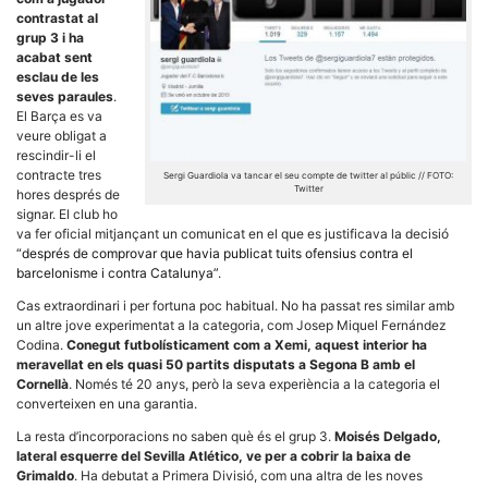
la funcionalitat
contrastat al
i la seva
grup 3 i ha
estructura.
acabat sent
esclau de les
seves paraules
.
Experiència
El Barça es va
d'usuari
veure obligat a
Alguns
rescindir-li el
components
contracte tres
tècnics del
Sergi Guardiola va tancar el seu compte de twitter al públic // FOTO:
Twitter
nostre lloc web
hores després de
emmagatzemen
signar. El club ho
dades en el seu
va fer oficial mitjançant un comunicat en el que es justificava la decisió
dispositiu que
“després de comprovar que havia publicat tuits ofensius contra el
permeten que el
barcelonisme i contra Catalunya”
.
lloc funcioni tan
bé com sigui
Cas extraordinari i per fortuna poc habitual. No ha passat res similar amb
possible. Si
rebutja
un altre jove experimentat a la categoria, com Josep Miquel Fernández
aquestes
Codina.
Conegut futbolísticament com a Xemi, aquest interior ha
cookies
meravellat en els quasi 50 partits disputats a Segona B amb el
algunes
Cornellà
. Només té 20 anys, però la seva experiència a la categoria el
funcionalitats
converteixen en una garantia.
desapareixeran
del lloc web.
La resta d’incorporacions no saben què és el grup 3.
Moisés Delgado,
lateral esquerre del Sevilla Atlético, ve per a cobrir la baixa de
Grimaldo
. Ha debutat a Primera Divisió, com una altra de les noves