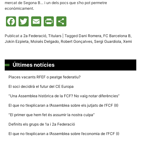
mercat de Segona B… i un dels pocs que s’ho pot permetre
econòmicament.
Facebook
Twitter
Email
Print
Comparteix
Publicat a
2a Federació
,
Titulars
|
Tagged
Dani Romera
,
FC Barcelona B
,
Jokin Ezpieta
,
Moisés Delgado
,
Robert Gonçalves
,
Sergi Guardiola
,
Xemi
Últimes notícies
Places vacants RFEF o peatge federatiu?
El soci decidirà el futur del CE Europa
“Una Assemblea històrica de la FCF? No vaig notar diferències”
El que no t’explicaran a l’Assemblea sobre els jutjats de l’FCF (II)
“El primer que hem fet és assumir la nostra culpa”
Definits els grups de 1a i 2a Federació
El que no t’explicaran a l’Assemblea sobre l’economia de l’FCF (I)