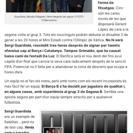
forma de
fitxatges
. Cinc
són les cares
Guardiola, Moisés Delgado i Xemi després de signar // FOTO:
noves de les que
FCBarcelona
disposarà Gerard
López de cara a la
segona volta al grup 3. Tots els nouvinguts podrán debutar el dissabte 2 de
Necessàries
gener a les 20 hores al Mini Estadi contra l’Olímpic de Xàtiva.
No hi serà
Aquestes
cookies no
Sergi Guardiola, rescindit tres hores després de signar per tweets
són
ofensius cap al Barça i Catalunya. Tampoc Grimaldo, que ha causat
opcionals,
baixa camí de l’estadi Da Luz
. El Benfica serà el nou destí del fins avui
són
capità d’un filial que canvia la seva cara radicalment després de la sanció
necessàries
FIFA. Potencial no li falta per a abandonar la zona de descens que ocupa a
per al
funcionament
hores d’ara.
tècnic de la
web.
Un equip no el fan els noms, però amb noms com els recent incorporats és
més fácil fer un equip.
El Barça B s’ha decidit per jugadors de qualitat i,
en alguns casos, amb experiència al grup 3 de Segona B
. Sembla una
aposta segura per part d’un equip sempre atractiu per a qualsevol
Estadístiques
futbolista.
Recopilem
dades
Sergi Guardiola
estadístiques
era un exemple de
de manera
fiabilitat… però no
anònima d'ús
del lloc web
de bon cap.
Venia
per a millorar
com a jugador