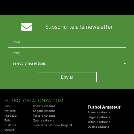
Subscriu-te a la newsletter
FUTBOLCATALUNYA.COM
Inici
Primera catalana
Futbol Amateur
Notícies
Segona catalana
Primera catalana
Marcador
Tercera catalana
Segona catalana
Taller
Quarta catalana
Tercera catalana
F. d'Estiu
Juvenil Div. d'honor Grup 3A
Quarta catalana
Mercat