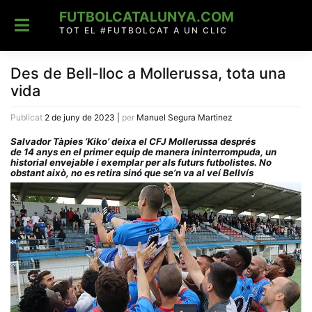
Skip
FUTBOLCATALUNYA.COM
to
content
TOT EL #FUTBOLCAT A UN CLIC
Des de Bell-lloc a Mollerussa, tota una
vida
Publicat
2 de juny de 2023
|
per
Manuel Segura Martinez
Salvador Tàpies ‘Kiko’ deixa el CFJ Mollerussa després
de 14 anys en el primer equip de manera ininterrompuda, un
historial envejable i exemplar per als futurs futbolistes. No
obstant això, no es retira sinó que se’n va al veí Bellvís