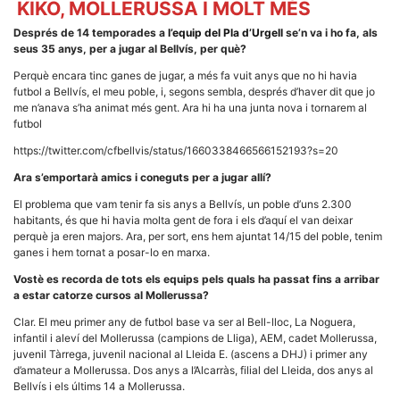
KIKO, MOLLERUSSA I MOLT MÉS
la funcionalitat
i la seva
Després de 14 temporades a
l’equip del Pla d’Urgell
se’n va i ho fa, als
estructura.
seus 35 anys, per a jugar al Bellvís, per què?
Perquè encara tinc ganes de jugar, a més fa vuit anys que no hi havia
Experiència
futbol a Bellvís, el meu poble, i, segons sembla, després d’haver dit que jo
d'usuari
me n’anava s’ha animat més gent. Ara hi ha una junta nova i tornarem al
Alguns
futbol
components
tècnics del
https://twitter.com/cfbellvis/status/1660338466566152193?s=20
nostre lloc web
emmagatzemen
Ara s’emportarà amics i coneguts per a jugar allí?
dades en el seu
dispositiu que
El problema que vam tenir fa sis anys a Bellvís, un poble d’uns 2.300
permeten que el
habitants, és que hi havia molta gent de fora i els d’aquí el van deixar
lloc funcioni tan
perquè ja eren majors. Ara, per sort, ens hem ajuntat 14/15 del poble, tenim
bé com sigui
possible. Si
ganes i hem tornat a posar-lo en marxa.
rebutja
aquestes
Vostè es recorda de tots els equips pels quals ha passat fins a arribar
cookies
a estar catorze cursos al Mollerussa?
algunes
funcionalitats
Clar. El meu primer any de futbol base va ser al Bell-lloc, La Noguera,
desapareixeran
infantil i aleví del Mollerussa (campions de Lliga), AEM, cadet Mollerussa,
del lloc web.
juvenil Tàrrega, juvenil nacional al Lleida E. (ascens a DHJ) i primer any
d’amateur a Mollerussa. Dos anys a l’Alcarràs, filial del Lleida, dos anys al
Bellvís i els últims 14 a Mollerussa.