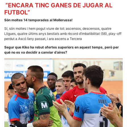
Màrqueting
“ENCARA TINC GANES DE JUGAR AL
En compartir
els teus
FUTBOL”
interessos i
comportament
Són moltes 14 temporades al Mollerussa!
mentre
navegues pel
Sí, són moltes i hem pogut viure de tot: ascensos, descensos, quatre
nostre lloc
Lligues, quatre últims anys bestials amb rècord d’imbatibilitat (56), play-off
web
perdut a Ascó l’any passat, i ara ascens a Tercera
incrementes
la possibilitat
Segur que Kiko ha rebut ofertes superiors en aquest temps, però per
de mirar
només
què no es va decidir a canviar d’aires?
anuncis,
ofertes i
contingut
personalitzat.