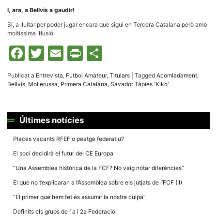
I, ara, a Bellvís a gaudir!
Sí, a lluitar per poder jugar encara que sigui en Tercera Catalana però amb
moltíssima il·lusió
Facebook
Twitter
Email
Print
Comparteix
Publicat a
Entrevista
,
Futbol Amateur
,
Titulars
|
Tagged
Acomiadament
,
Bellvís
,
Mollerussa
,
Primera Catalana
,
Savador Tàpies 'Kiko'
Últimes notícies
Places vacants RFEF o peatge federatiu?
El soci decidirà el futur del CE Europa
“Una Assemblea històrica de la FCF? No vaig notar diferències”
El que no t’explicaran a l’Assemblea sobre els jutjats de l’FCF (II)
“El primer que hem fet és assumir la nostra culpa”
Definits els grups de 1a i 2a Federació