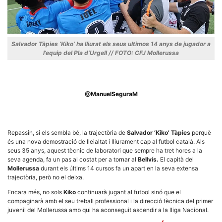
Salvador Tàpies ‘Kiko’ ha lliurat els seus ultimos 14 anys de jugador a
l’equip del Pla d’Urgell // FOTO: CFJ Mollerussa
Necessàries
Aquestes
cookies no
són
opcionals,
@ManuelSeguraM
són
necessàries
per al
funcionament
tècnic de la
Repassin, si els sembla bé, la trajectòria de
Salvador ‘Kiko’ Tàpies
perquè
web.
és una nova demostració de lleialtat i lliurament cap al futbol català. Als
seus 35 anys, aquest tècnic de laboratori que sempre ha tret hores a la
seva agenda, fa un pas al costat per a tornar al
Bellvís.
El capità del
Estadístiques
Mollerussa
durant els últims 14 cursos fa un apart en la seva extensa
Recopilem
trajectòria, però no el deixa.
dades
estadístiques
Encara més, no sols
Kiko
continuarà jugant al futbol sinó que el
de manera
compaginarà amb el seu treball professional i la direcció tècnica del primer
anònima d'ús
juvenil del Mollerussa amb qui ha aconseguit ascendir a la lliga Nacional.
del lloc web
per a millorar