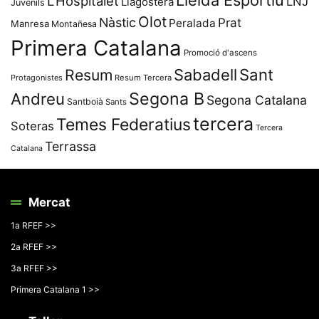
Lleida Esportiu
L'Hospitalet
LNJ
Llagostera
Juvenils
Olot
Nàstic
Prat
Peralada
Manresa
Montañesa
Primera Catalana
Promoció d'ascens
Resum
Sabadell
Sant
Protagonistes
Resum Tercera
Segona B
Andreu
Segona Catalana
Santboià
Sants
tercera
Temes Federatius
Soteras
Tercera
Terrassa
Catalana
Mercat
1a RFEF >>
2a RFEF >>
3a RFEF >>
Primera Catalana 1 >>