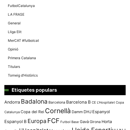
FutbolCatalunya
LA FRASE
General
Lliga Elit
MerCAT #futbolcat
Opinió
Primera Catalana
Titulars
Torneig d’Històrics
Etiquetes populars
Badalona
Andorra
Barcelona B
Barcelona
CE L'Hospitalet
Copa
Cornellà
Espanyol
Copa del Rei
Damm
DHJ
Catalunya
FCF
Europa
Espanyol B
Horta
Gavà
Girona
Futbol Base