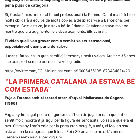
per a pujar de categoria
Sí, Costarà més arribar al futbol professional i la Primera Catalana s’afebleix
molt i obligarà a equips de molts pobles a desplaçar-se a Barcelona, per
exemple. Com estava, ja estava bé, la Primera Catalana estava molt bé
mentre que ara augmenten els desplaçaments. Ells sabran..
El vídeo que li van gravar com a comiat va ser sensacional,
especialment quan parla de valors.
Jugar al futbol és un gran sacrifici i t’ensenya molts valors. Ara tinc 35 anys
i he complert sempre pel que ara vull gaudir.
https://twitter.com/FCJMollerussa/status/1660545510518734848?s=20
“LA PRIMERA CATALANA JA ESTAVA BÉ
COM ESTABA”
Puja a Tercera amb el record etern d’aquell Mollerussa de Segona
(1988)
Enguany he tingut poc protagonisme a l’hora de jugar encara que m’he
sentit molt important ja sigui per la figura de ser capità. Jo sabia que era el
meu últim any i me’n vaig per la porta gran perquè, a més, el Mollerussa
està ara en la categoria que li toca. Feia 30 anys que no estàvem en
Tercera i me’n vaig super orgullós.