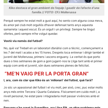
Kiko destaca el gran ambient de l’equip i gaudir de l’afecte d’una
família // FOTO: CFJ Mollerussa
Perquè sempre he estat molt a gust aquí, ho sento com alguna cosa meva,
és amor pel club molt orgullós d’haver defensat tants anys aquesta
samarreta i aquest escut. És un orgull i un privilegi. Sempre he tingut
ofertes, però sempre m’he volgut quedar.
Vostè viu només del futbol?
No, què va! Treball en un laboratori d’anàlisi com a tècnic, començament a
les 7 del matí i acabo a les 15 hores. Després toca entrenar i dirigir també el
juvenil del Mollerussa, primers i ascens enguany. La veritat és que porto
dues o tres setmanes de gom a gom jugant-nos la Lliga tant amb el primer
equip com amb el juvenil, són dues setmanes plenes de felicitat.
“ME’N VAIG PER LA PORTA GRAN”
I, ara, com és clar que Kiko és un ‘milionari’ del futbol, què farà?
Jo sóc un apassionat del futbol i el viu molt, per això, crec, puc estar molts
anys més entre Tercera i Quarta Catalana. Físicament em cuido molt i, a
nivell personal, he estat pare i m’agradaria molt passar vivències amb el
nen.
Enguany s’ha creat la Superlliga, ara Lliga Elit, un altre problema més