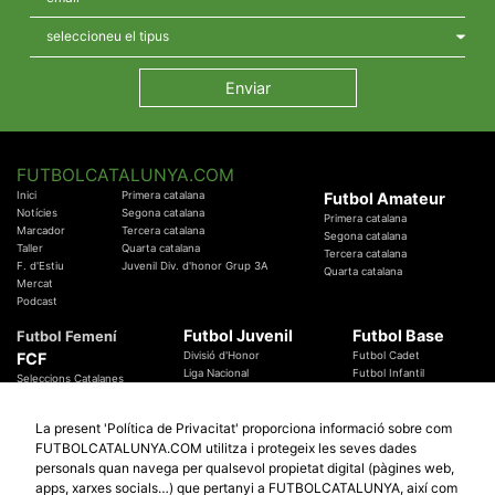
FUTBOLCATALUNYA.COM
Inici
Primera catalana
Futbol Amateur
Notícies
Segona catalana
Primera catalana
Marcador
Tercera catalana
Segona catalana
Taller
Quarta catalana
Tercera catalana
F. d'Estiu
Juvenil Div. d'honor Grup 3A
Quarta catalana
Mercat
Podcast
Futbol Juvenil
Futbol Base
Futbol Femení
FCF
Divisió d'Honor
Futbol Cadet
Liga Nacional
Futbol Infantil
Seleccions Catalanes
Territorials
Futbol Aleví
Entrenadors
Futbol Prebenjamí
Àrbitres
La present 'Política de Privacitat' proporciona informació sobre com
Temes Federatius
FUTBOLCATALUNYA.COM utilitza i protegeix les seves dades
Futbol Catalunya
Especials
personals quan navega per qualsevol propietat digital (pàgines web,
Promocions
Copa Catalunya Absoluta 2019
apps, xarxes socials…) que pertanyi a FUTBOLCATALUNYA, així com