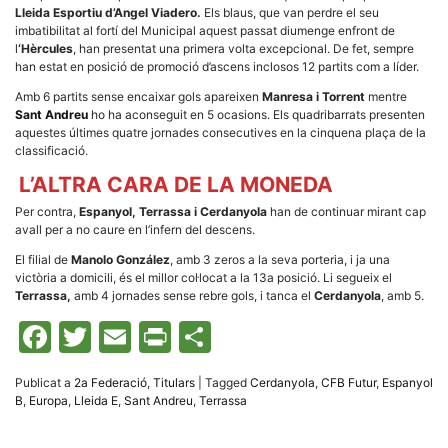
la funcionalitat
Lleida Esportiu d’Angel Viadero.
Els blaus, que van perdre el seu
i la seva
imbatibilitat al fortí del Municipal aquest passat diumenge enfront de
estructura.
l
‘Hèrcules
, han presentat una primera volta excepcional. De fet, sempre
han estat en posició de promoció d’ascens inclosos 12 partits com a líder.
Amb 6 partits sense encaixar gols apareixen
Manresa i Torrent
mentre
Experiència
Sant Andreu
ho ha aconseguit en 5 ocasions. Els quadribarrats presenten
d'usuari
Alguns
aquestes últimes quatre jornades consecutives en la cinquena plaça de la
components
classificació.
tècnics del
nostre lloc web
L’ALTRA CARA DE LA MONEDA
emmagatzemen
dades en el seu
Per contra,
Espanyol, Terrassa i Cerdanyola
han de continuar mirant cap
dispositiu que
avall per a no caure en l’infern del descens.
permeten que el
lloc funcioni tan
El filial de
Manolo González
, amb 3 zeros a la seva porteria, i ja una
bé com sigui
victòria a domicili, és el millor col·locat a la 13a posició. Li segueix el
possible. Si
Terrassa,
amb 4 jornades sense rebre gols, i tanca el
Cerdanyola
, amb 5.
rebutja
aquestes
Facebook
Twitter
Email
Print
Comparteix
cookies
algunes
funcionalitats
desapareixeran
Publicat a
2a Federació
,
Titulars
|
Tagged
Cerdanyola
,
CFB Futur
,
Espanyol
del lloc web.
B
,
Europa
,
Lleida E
,
Sant Andreu
,
Terrassa