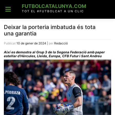
Skip
FUTBOLCATALUNYA.COM
to
content
TOT EL #FUTBOLCAT A UN CLIC
Deixar la porteria imbatuda és tota
una garantia
Publicat
10 de gener de 2024
|
per
Redacció
Així es demostra al Grup 3 de la Segona Federació amb paper
estel·lar d’Hèrcules, Lleida, Europa, CFB Futur i Sant Andreu