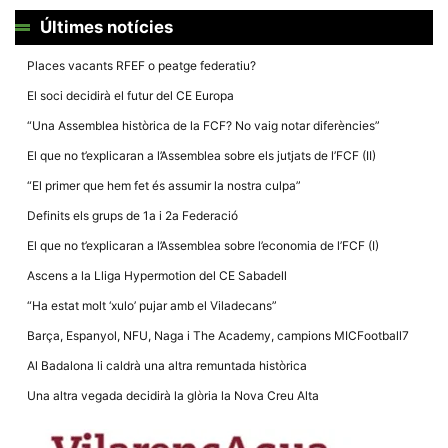
Màrqueting
En compartir
Últimes notícies
els teus
interessos i
comportament
Places vacants RFEF o peatge federatiu?
mentre
navegues pel
El soci decidirà el futur del CE Europa
nostre lloc
web
“Una Assemblea històrica de la FCF? No vaig notar diferències”
incrementes
la possibilitat
El que no t’explicaran a l’Assemblea sobre els jutjats de l’FCF (II)
de mirar
només
“El primer que hem fet és assumir la nostra culpa”
anuncis,
ofertes i
Definits els grups de 1a i 2a Federació
contingut
personalitzat.
El que no t’explicaran a l’Assemblea sobre l’economia de l’FCF (I)
Ascens a la Lliga Hypermotion del CE Sabadell
“Ha estat molt ‘xulo’ pujar amb el Viladecans”
Barça, Espanyol, NFU, Naga i The Academy, campions MICFootball7
Al Badalona li caldrà una altra remuntada històrica
Una altra vegada decidirà la glòria la Nova Creu Alta