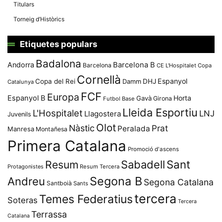
Titulars
Torneig d’Històrics
Etiquetes populars
Badalona
Andorra
Barcelona B
Barcelona
CE L'Hospitalet
Copa
Cornellà
Espanyol
Copa del Rei
Damm
DHJ
Catalunya
FCF
Europa
Espanyol B
Horta
Gavà
Girona
Futbol Base
Lleida Esportiu
L'Hospitalet
LNJ
Llagostera
Juvenils
Olot
Nàstic
Prat
Peralada
Manresa
Montañesa
Primera Catalana
Promoció d'ascens
Resum
Sabadell
Sant
Protagonistes
Resum Tercera
Segona B
Andreu
Segona Catalana
Santboià
Sants
tercera
Temes Federatius
Soteras
Tercera
Terrassa
Catalana