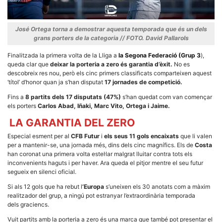
José Ortega torna a demostrar aquesta temporada que és un dels
grans porters de la categoria // FOTO. David Pallarols
Finalitzada la primera volta de la Lliga a
la Segona Federació (Grup 3
),
Necessàries
queda clar que
deixar la porteria a zero és garantia d’èxit.
No es
Aquestes
descobreix res nou, però els cinc primers classificats comparteixen aquest
cookies no
‘títol’ d’honor quan ja s’han disputat
17 jornades de competició.
són
opcionals,
Fins a
8 partits dels 17 disputats (47%)
s’han quedat com van començar
són
necessàries
els porters
Carlos Abad, Iñaki, Marc Vito, Ortega i Jaime.
per al
funcionament
LA GARANTIA DEL ZERO
tècnic de la
web.
Especial esment per al
CFB Futur
i
els seus 11 gols encaixats
que li valen
per a mantenir-se, una jornada més, dins dels cinc magnífics. Els de
Costa
han coronat una primera volta estel·lar malgrat lluitar contra tots els
inconvenients haguts i per haver. Ara queda el pitjor mentre el seu futur
Estadístiques
segueix en silenci oficial.
Recopilem
dades
Si als 12 gols que ha rebut l
‘Europa
s’uneixen els 30 anotats com a màxim
estadístiques
realitzador del grup, a ningú pot estranyar l’extraordinària temporada
de manera
anònima d'ús
dels graciencs.
del lloc web
per a millorar
Vuit partits amb la porteria a zero és una marca que també pot presentar el