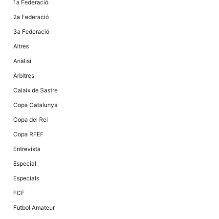
1a Federació
la funcionalitat
i la seva
2a Federació
estructura.
3a Federació
Altres
Experiència
d'usuari
Anàlisi
Alguns
components
Àrbitres
tècnics del
nostre lloc web
Calaix de Sastre
emmagatzemen
dades en el seu
Copa Catalunya
dispositiu que
permeten que el
Copa del Rei
lloc funcioni tan
bé com sigui
Copa RFEF
possible. Si
rebutja
Entrevista
aquestes
cookies
Especial
algunes
funcionalitats
Especials
desapareixeran
del lloc web.
FCF
Futbol Amateur