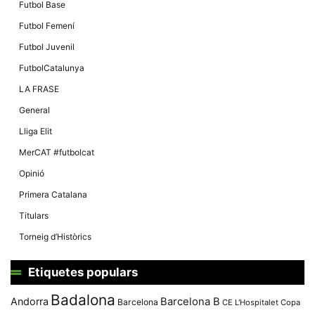
Màrqueting
Futbol Base
En compartir
els teus
Futbol Femení
interessos i
comportament
Futbol Juvenil
mentre
navegues pel
FutbolCatalunya
nostre lloc
web
LA FRASE
incrementes
la possibilitat
General
de mirar
només
Lliga Elit
anuncis,
ofertes i
MerCAT #futbolcat
contingut
personalitzat.
Opinió
Primera Catalana
Titulars
Torneig d’Històrics
Etiquetes populars
Badalona
Andorra
Barcelona B
Barcelona
CE L'Hospitalet
Copa