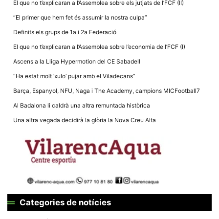
El que no t’explicaran a l’Assemblea sobre els jutjats de l’FCF (II)
“El primer que hem fet és assumir la nostra culpa”
Definits els grups de 1a i 2a Federació
El que no t’explicaran a l’Assemblea sobre l’economia de l’FCF (I)
Necessàries
Ascens a la Lliga Hypermotion del CE Sabadell
Aquestes
cookies no
“Ha estat molt ‘xulo’ pujar amb el Viladecans”
són
opcionals,
Barça, Espanyol, NFU, Naga i The Academy, campions MICFootball7
són
necessàries
Al Badalona li caldrà una altra remuntada històrica
per al
funcionament
Una altra vegada decidirà la glòria la Nova Creu Alta
tècnic de la
web.
Estadístiques
Recopilem
dades
estadístiques
de manera
anònima d'ús
Categories de notícies
del lloc web
per a millorar