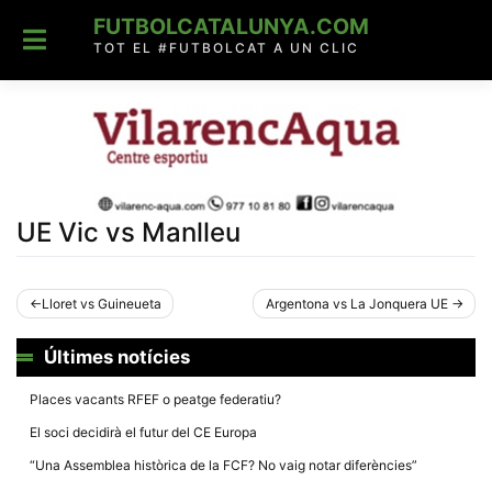
Skip
FUTBOLCATALUNYA.COM
to
content
TOT EL #FUTBOLCAT A UN CLIC
UE Vic vs Manlleu
Navegació
Lloret vs Guineueta
Argentona vs La Jonquera UE
d'entrades
Últimes notícies
Places vacants RFEF o peatge federatiu?
El soci decidirà el futur del CE Europa
“Una Assemblea històrica de la FCF? No vaig notar diferències”