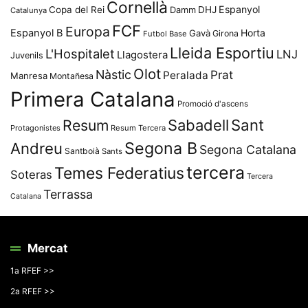
Cornellà
Espanyol
Copa del Rei
Damm
DHJ
Catalunya
FCF
Europa
Espanyol B
Horta
Gavà
Girona
Futbol Base
Lleida Esportiu
L'Hospitalet
LNJ
Llagostera
Juvenils
Olot
Nàstic
Prat
Peralada
Manresa
Montañesa
Primera Catalana
Promoció d'ascens
Resum
Sabadell
Sant
Protagonistes
Resum Tercera
Segona B
Andreu
Segona Catalana
Santboià
Sants
tercera
Temes Federatius
Soteras
Tercera
Terrassa
Catalana
Mercat
1a RFEF >>
2a RFEF >>