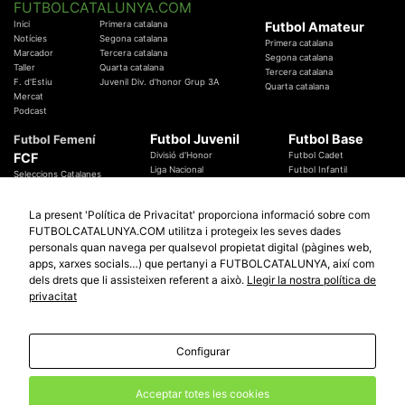
FUTBOLCATALUNYA.COM
Inici
Primera catalana
Futbol Amateur
Notícies
Segona catalana
Primera catalana
Marcador
Tercera catalana
Segona catalana
Taller
Quarta catalana
Tercera catalana
F. d'Estiu
Juvenil Div. d'honor Grup 3A
Quarta catalana
Mercat
Podcast
Futbol Juvenil
Futbol Base
Futbol Femení
FCF
Divisió d'Honor
Futbol Cadet
Liga Nacional
Futbol Infantil
Seleccions Catalanes
Territorials
Futbol Aleví
Entrenadors
Futbol Prebenjamí
Àrbitres
La present 'Política de Privacitat' proporciona informació sobre com
Temes Federatius
FUTBOLCATALUNYA.COM utilitza i protegeix les seves dades
Futbol Catalunya
Especials
personals quan navega per qualsevol propietat digital (pàgines web,
Promocions
Copa Catalunya Absoluta 2019
apps, xarxes socials…) que pertanyi a FUTBOLCATALUNYA, així com
Sortejos
Copa del Rei 2019 - 2020
dels drets que li assisteixen referent a això.
Llegir la nostra política de
Participació
Copa RFEF 2019 - 2020
privacitat
Copa Catalunya Amateur 2019
Configurar
© 2010 - 2026
FutbolCatalunya.com
Avis Legal
Política de Privacitat
Política de Cookies
Acceptar totes les cookies
redaccio@futbolcatalunya.com