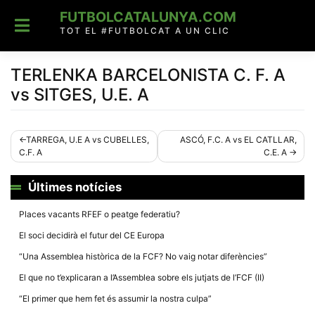
Skip
FUTBOLCATALUNYA.COM
to
content
TOT EL #FUTBOLCAT A UN CLIC
TERLENKA BARCELONISTA C. F. A
vs SITGES, U.E. A
Navegació
TARREGA, U.E A vs CUBELLES,
ASCÓ, F.C. A vs EL CATLLAR,
C.F. A
C.E. A
d'entrades
Últimes notícies
Places vacants RFEF o peatge federatiu?
El soci decidirà el futur del CE Europa
“Una Assemblea històrica de la FCF? No vaig notar diferències”
El que no t’explicaran a l’Assemblea sobre els jutjats de l’FCF (II)
“El primer que hem fet és assumir la nostra culpa”