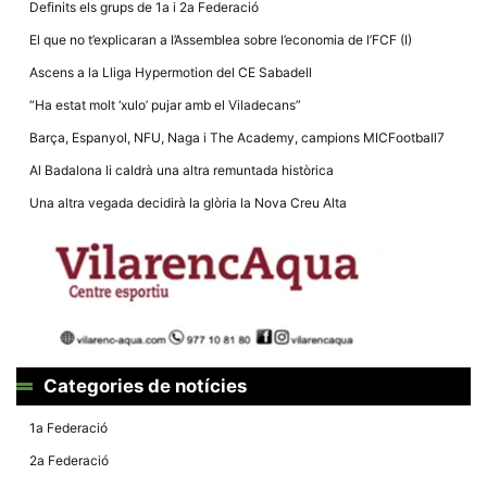
Definits els grups de 1a i 2a Federació
El que no t’explicaran a l’Assemblea sobre l’economia de l’FCF (I)
Ascens a la Lliga Hypermotion del CE Sabadell
“Ha estat molt ‘xulo’ pujar amb el Viladecans”
Necessàries
Barça, Espanyol, NFU, Naga i The Academy, campions MICFootball7
Aquestes
cookies no
Al Badalona li caldrà una altra remuntada històrica
són
opcionals,
Una altra vegada decidirà la glòria la Nova Creu Alta
són
necessàries
per al
funcionament
tècnic de la
web.
Estadístiques
Recopilem
Categories de notícies
dades
estadístiques
1a Federació
de manera
anònima d'ús
2a Federació
del lloc web
per a millorar