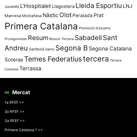
Lleida Esportiu
L'Hospitalet
LNJ
Llagostera
Juvenils
Olot
Nàstic
Prat
Peralada
Manresa
Montañesa
Primera Catalana
Promoció d'ascens
Resum
Sabadell
Sant
Protagonistes
Resum Tercera
Segona B
Andreu
Segona Catalana
Santboià
Sants
tercera
Temes Federatius
Soteras
Tercera
Terrassa
Catalana
Mercat
1a RFEF >>
2a RFEF >>
3a RFEF >>
Primera Catalana 1 >>