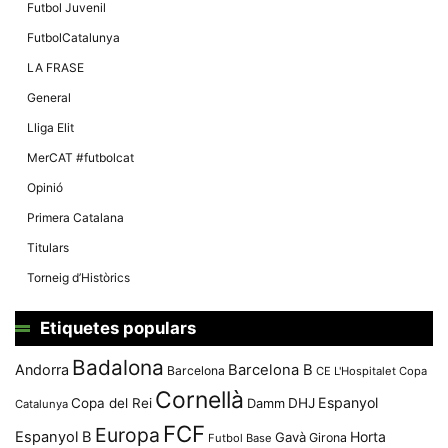
Màrqueting
Futbol Juvenil
En compartir
els teus
FutbolCatalunya
interessos i
comportament
LA FRASE
mentre
navegues pel
General
nostre lloc
web
Lliga Elit
incrementes
la possibilitat
MerCAT #futbolcat
de mirar
només
Opinió
anuncis,
ofertes i
Primera Catalana
contingut
personalitzat.
Titulars
Torneig d’Històrics
Etiquetes populars
Badalona
Andorra
Barcelona B
Barcelona
CE L'Hospitalet
Copa
Cornellà
Espanyol
Copa del Rei
Damm
DHJ
Catalunya
FCF
Europa
Espanyol B
Horta
Gavà
Girona
Futbol Base