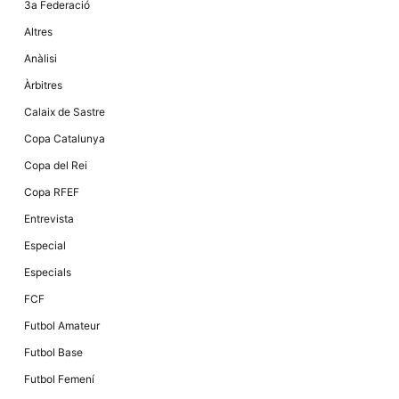
3a Federació
la funcionalitat
i la seva
Altres
estructura.
Anàlisi
Àrbitres
Experiència
d'usuari
Calaix de Sastre
Alguns
components
Copa Catalunya
tècnics del
nostre lloc web
Copa del Rei
emmagatzemen
dades en el seu
Copa RFEF
dispositiu que
permeten que el
Entrevista
lloc funcioni tan
bé com sigui
Especial
possible. Si
rebutja
Especials
aquestes
cookies
FCF
algunes
funcionalitats
Futbol Amateur
desapareixeran
del lloc web.
Futbol Base
Futbol Femení