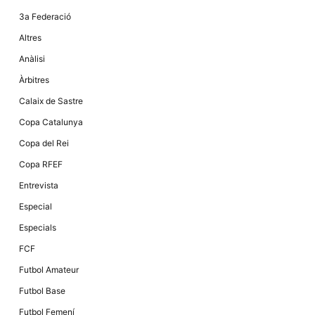
la funcionalitat
i la seva
3a Federació
estructura.
Altres
Anàlisi
Experiència
Àrbitres
d'usuari
Alguns
Calaix de Sastre
components
tècnics del
Copa Catalunya
nostre lloc web
emmagatzemen
Copa del Rei
dades en el seu
dispositiu que
Copa RFEF
permeten que el
lloc funcioni tan
Entrevista
bé com sigui
possible. Si
Especial
rebutja
aquestes
Especials
cookies
algunes
FCF
funcionalitats
desapareixeran
Futbol Amateur
del lloc web.
Futbol Base
Futbol Femení