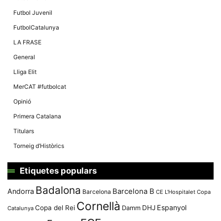
Màrqueting
En compartir
Futbol Juvenil
els teus
interessos i
FutbolCatalunya
comportament
mentre
LA FRASE
navegues pel
nostre lloc
General
web
incrementes
Lliga Elit
la possibilitat
de mirar
MerCAT #futbolcat
només
anuncis,
Opinió
ofertes i
contingut
Primera Catalana
personalitzat.
Titulars
Torneig d’Històrics
Etiquetes populars
Badalona
Andorra
Barcelona B
Barcelona
CE L'Hospitalet
Copa
Cornellà
Espanyol
Copa del Rei
Damm
DHJ
Catalunya