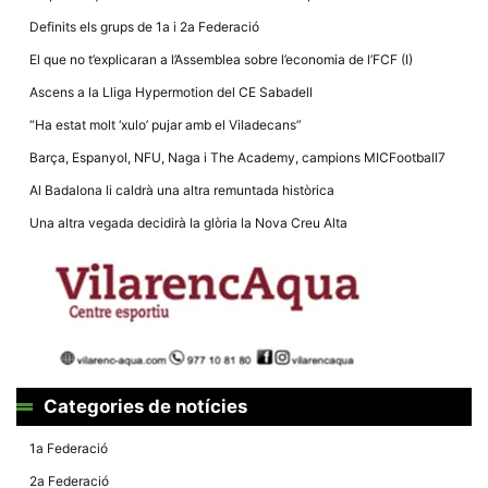
Definits els grups de 1a i 2a Federació
El que no t’explicaran a l’Assemblea sobre l’economia de l’FCF (I)
Ascens a la Lliga Hypermotion del CE Sabadell
“Ha estat molt ‘xulo’ pujar amb el Viladecans”
Necessàries
Aquestes
Barça, Espanyol, NFU, Naga i The Academy, campions MICFootball7
cookies no
són
Al Badalona li caldrà una altra remuntada històrica
opcionals,
són
Una altra vegada decidirà la glòria la Nova Creu Alta
necessàries
per al
funcionament
tècnic de la
web.
Estadístiques
Recopilem
dades
Categories de notícies
estadístiques
de manera
anònima d'ús
1a Federació
del lloc web
per a millorar
2a Federació