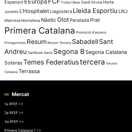
FCF
Europa
Espanyol B
Horta
Gavà
Girona
Futbol Base
Lleida Esportiu
L'Hospitalet
LNJ
Llagostera
Juvenils
Olot
Nàstic
Prat
Peralada
Manresa
Montañesa
Primera Catalana
Promoció d'ascens
Resum
Sabadell
Sant
Protagonistes
Resum Tercera
Segona B
Andreu
Segona Catalana
Santboià
Sants
tercera
Temes Federatius
Soteras
Tercera
Terrassa
Catalana
Mercat
1a RFEF >>
2a RFEF >>
3a RFEF >>
Primera Catalana 1 >>