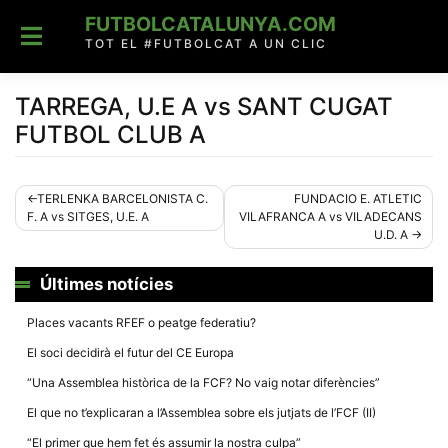
Skip
FUTBOLCATALUNYA.COM
to
content
TOT EL #FUTBOLCAT A UN CLIC
TARREGA, U.E A vs SANT CUGAT
FUTBOL CLUB A
Navegació
TERLENKA BARCELONISTA C.
FUNDACIO E. ATLETIC
F. A vs SITGES, U.E. A
VILAFRANCA A vs VILADECANS
d'entrades
U.D. A
Últimes notícies
Places vacants RFEF o peatge federatiu?
El soci decidirà el futur del CE Europa
“Una Assemblea històrica de la FCF? No vaig notar diferències”
El que no t’explicaran a l’Assemblea sobre els jutjats de l’FCF (II)
“El primer que hem fet és assumir la nostra culpa”