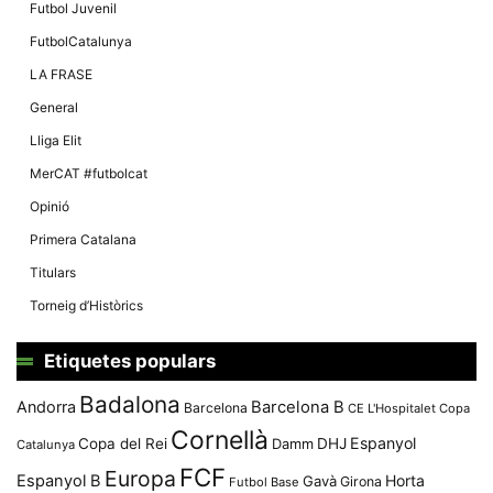
Màrqueting
Futbol Juvenil
En compartir
els teus
FutbolCatalunya
interessos i
comportament
LA FRASE
mentre
navegues pel
General
nostre lloc
web
Lliga Elit
incrementes
la possibilitat
MerCAT #futbolcat
de mirar
només
Opinió
anuncis,
ofertes i
Primera Catalana
contingut
personalitzat.
Titulars
Torneig d’Històrics
Etiquetes populars
Badalona
Andorra
Barcelona B
Barcelona
CE L'Hospitalet
Copa
Cornellà
Espanyol
Copa del Rei
Damm
DHJ
Catalunya
FCF
Europa
Espanyol B
Horta
Gavà
Girona
Futbol Base