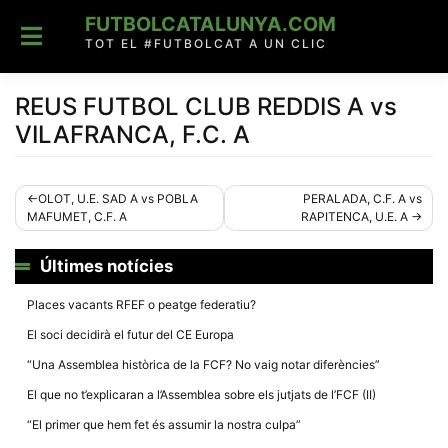
Skip
FUTBOLCATALUNYA.COM
to
content
TOT EL #FUTBOLCAT A UN CLIC
REUS FUTBOL CLUB REDDIS A vs
VILAFRANCA, F.C. A
Navegació
OLOT, U.E. SAD A vs POBLA
PERALADA, C.F. A vs
MAFUMET, C.F. A
RAPITENCA, U.E. A
d'entrades
Últimes notícies
Places vacants RFEF o peatge federatiu?
El soci decidirà el futur del CE Europa
“Una Assemblea històrica de la FCF? No vaig notar diferències”
El que no t’explicaran a l’Assemblea sobre els jutjats de l’FCF (II)
“El primer que hem fet és assumir la nostra culpa”