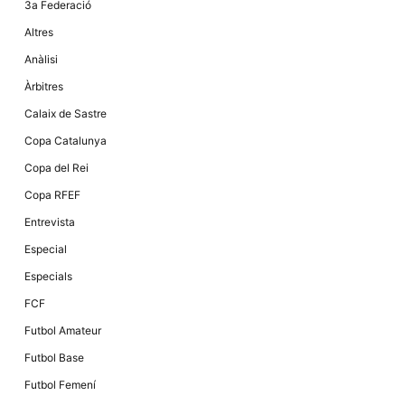
3a Federació
la funcionalitat
i la seva
Altres
estructura.
Anàlisi
Àrbitres
Experiència
d'usuari
Calaix de Sastre
Alguns
components
Copa Catalunya
tècnics del
nostre lloc web
Copa del Rei
emmagatzemen
dades en el seu
Copa RFEF
dispositiu que
permeten que el
Entrevista
lloc funcioni tan
bé com sigui
Especial
possible. Si
rebutja
Especials
aquestes
cookies
FCF
algunes
funcionalitats
Futbol Amateur
desapareixeran
del lloc web.
Futbol Base
Futbol Femení