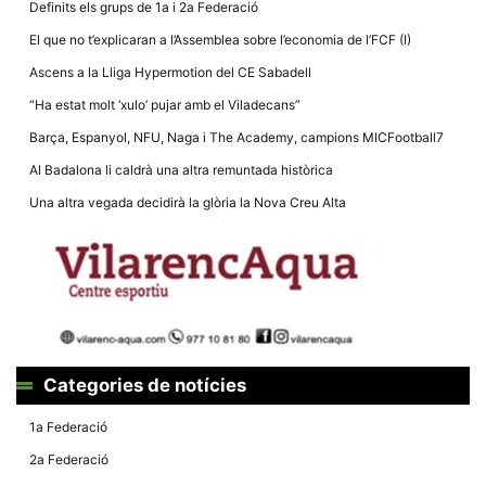
Definits els grups de 1a i 2a Federació
El que no t’explicaran a l’Assemblea sobre l’economia de l’FCF (I)
Ascens a la Lliga Hypermotion del CE Sabadell
“Ha estat molt ‘xulo’ pujar amb el Viladecans”
Necessàries
Barça, Espanyol, NFU, Naga i The Academy, campions MICFootball7
Aquestes
cookies no
Al Badalona li caldrà una altra remuntada històrica
són
opcionals,
Una altra vegada decidirà la glòria la Nova Creu Alta
són
necessàries
per al
funcionament
tècnic de la
web.
Estadístiques
Recopilem
Categories de notícies
dades
estadístiques
1a Federació
de manera
anònima d'ús
2a Federació
del lloc web
per a millorar