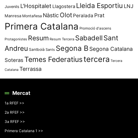
Lleida Esportiu
L'Hospitalet
LNJ
Llagostera
Juvenils
Olot
Nàstic
Prat
Peralada
Manresa
Montañesa
Primera Catalana
Promoció d'ascens
Resum
Sabadell
Sant
Protagonistes
Resum Tercera
Segona B
Andreu
Segona Catalana
Santboià
Sants
tercera
Temes Federatius
Soteras
Tercera
Terrassa
Catalana
Mercat
1a RFEF >>
2a RFEF >>
3a RFEF >>
Primera Catalana 1 >>