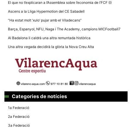
El que no t’explicaran a l’Assemblea sobre l’economia de l’FCF (I)
Ascens a la Lliga Hypermotion del CE Sabadell
“Ha estat molt ‘xulo’ pujar amb el Viladecans”
Barça, Espanyol, NFU, Naga i The Academy, campions MICFootball7
Necessàries
Al Badalona li caldrà una altra remuntada històrica
Aquestes
cookies no
Una altra vegada decidirà la glòria la Nova Creu Alta
són
opcionals,
són
necessàries
per al
funcionament
tècnic de la
web.
Categories de notícies
Estadístiques
Recopilem
1a Federació
dades
estadístiques
2a Federació
de manera
anònima d'ús
3a Federació
del lloc web
per a millorar