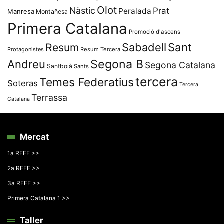
Olot
Nàstic
Prat
Peralada
Manresa
Montañesa
Primera Catalana
Promoció d'ascens
Resum
Sabadell
Sant
Protagonistes
Resum Tercera
Segona B
Andreu
Segona Catalana
Santboià
Sants
tercera
Temes Federatius
Soteras
Tercera
Terrassa
Catalana
Mercat
1a RFEF >>
2a RFEF >>
3a RFEF >>
Primera Catalana 1 >>
Taller