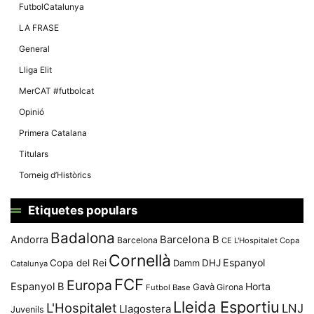
Màrqueting
FutbolCatalunya
En compartir
els teus
LA FRASE
interessos i
comportament
General
mentre
navegues pel
Lliga Elit
nostre lloc
web
MerCAT #futbolcat
incrementes
la possibilitat
Opinió
de mirar
només
Primera Catalana
anuncis,
ofertes i
Titulars
contingut
personalitzat.
Torneig d’Històrics
Etiquetes populars
Badalona
Andorra
Barcelona B
Barcelona
CE L'Hospitalet
Copa
Cornellà
Espanyol
Copa del Rei
Damm
DHJ
Catalunya
FCF
Europa
Espanyol B
Horta
Gavà
Girona
Futbol Base
Lleida Esportiu
L'Hospitalet
LNJ
Llagostera
Juvenils