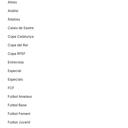
Altres
la funcionalitat
i la seva
Anàlisi
estructura.
Àrbitres
Calaix de Sastre
Experiència
d'usuari
Copa Catalunya
Alguns
components
Copa del Rei
tècnics del
nostre lloc web
Copa RFEF
emmagatzemen
dades en el seu
Entrevista
dispositiu que
permeten que el
Especial
lloc funcioni tan
bé com sigui
Especials
possible. Si
rebutja
FCF
aquestes
cookies
Futbol Amateur
algunes
funcionalitats
Futbol Base
desapareixeran
del lloc web.
Futbol Femení
Futbol Juvenil