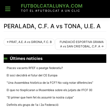
Skip
FUTBOLCATALUNYA.COM
to
content
TOT EL #FUTBOLCAT A UN CLIC
PERALADA, C.F. A vs TONA, U.E. A
Navegació
PRAT, A.E. A vs GIRONA, F.C. B
FUNDACIÓ ESPORTIVA GRAMA
A vs SAN CRISTOBAL, C.P. A
d'entrades
Últimes notícies
Places vacants RFEF o peatge federatiu?
El soci decidirà el futur del CE Europa
“Una Assemblea històrica de la FCF? No vaig notar diferències”
El que no t’explicaran a l’Assemblea sobre els jutjats de l’FCF (II)
“El primer que hem fet és assumir la nostra culpa”
Definits els grups de 1a i 2a Federació