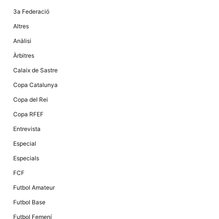
la funcionalitat
i la seva
3a Federació
estructura.
Altres
Anàlisi
Experiència
Àrbitres
d'usuari
Alguns
Calaix de Sastre
components
tècnics del
Copa Catalunya
nostre lloc web
emmagatzemen
Copa del Rei
dades en el seu
dispositiu que
Copa RFEF
permeten que el
lloc funcioni tan
Entrevista
bé com sigui
possible. Si
Especial
rebutja
aquestes
Especials
cookies
algunes
FCF
funcionalitats
desapareixeran
Futbol Amateur
del lloc web.
Futbol Base
Futbol Femení