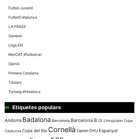
Màrqueting
En compartir
Futbol Juvenil
els teus
interessos i
FutbolCatalunya
comportament
mentre
LA FRASE
navegues pel
nostre lloc
General
web
incrementes
Lliga Elit
la possibilitat
de mirar
MerCAT #futbolcat
només
anuncis,
Opinió
ofertes i
contingut
Primera Catalana
personalitzat.
Titulars
Torneig d’Històrics
Etiquetes populars
Badalona
Andorra
Barcelona B
Barcelona
CE L'Hospitalet
Copa
Cornellà
Espanyol
Copa del Rei
Damm
DHJ
Catalunya