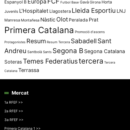
FCF
Europa
Espanyol B
Horta
Gavà
Girona
Futbol Base
Lleida Esportiu
L'Hospitalet
LNJ
Llagostera
Juvenils
Olot
Nàstic
Prat
Peralada
Manresa
Montañesa
Primera Catalana
Promoció d'ascens
Resum
Sabadell
Sant
Protagonistes
Resum Tercera
Segona B
Andreu
Segona Catalana
Santboià
Sants
tercera
Temes Federatius
Soteras
Tercera
Terrassa
Catalana
Mercat
1a RFEF >>
2a RFEF >>
3a RFEF >>
Primera Catalana 1 >>