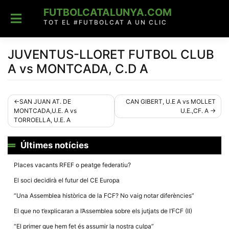
Skip
FUTBOLCATALUNYA.COM
to
content
TOT EL #FUTBOLCAT A UN CLIC
JUVENTUS-LLORET FUTBOL CLUB
A vs MONTCADA, C.D A
Navegació
SAN JUAN AT. DE
CAN GIBERT, U.E A vs MOLLET
MONTCADA,U.E. A vs
U.E.,CF. A
d'entrades
TORROELLA, U.E. A
Últimes notícies
Places vacants RFEF o peatge federatiu?
El soci decidirà el futur del CE Europa
“Una Assemblea històrica de la FCF? No vaig notar diferències”
El que no t’explicaran a l’Assemblea sobre els jutjats de l’FCF (II)
“El primer que hem fet és assumir la nostra culpa”