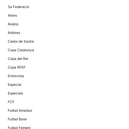
la funcionalitat
i la seva
3a Federació
estructura.
Altres
Anàlisi
Experiència
Àrbitres
d'usuari
Alguns
Calaix de Sastre
components
tècnics del
Copa Catalunya
nostre lloc web
emmagatzemen
Copa del Rei
dades en el seu
dispositiu que
Copa RFEF
permeten que el
lloc funcioni tan
Entrevista
bé com sigui
possible. Si
Especial
rebutja
aquestes
Especials
cookies
algunes
FCF
funcionalitats
desapareixeran
Futbol Amateur
del lloc web.
Futbol Base
Futbol Femení