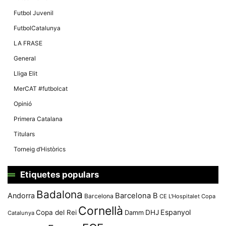
Màrqueting
En compartir
Futbol Juvenil
els teus
interessos i
FutbolCatalunya
comportament
mentre
LA FRASE
navegues pel
nostre lloc
General
web
incrementes
Lliga Elit
la possibilitat
de mirar
MerCAT #futbolcat
només
anuncis,
Opinió
ofertes i
contingut
Primera Catalana
personalitzat.
Titulars
Torneig d’Històrics
Etiquetes populars
Badalona
Andorra
Barcelona B
Barcelona
CE L'Hospitalet
Copa
Cornellà
Espanyol
Copa del Rei
Damm
DHJ
Catalunya