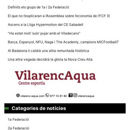
Definits els grups de 1a i 2a Federació
El que no t’explicaran a l’Assemblea sobre l’economia de l’FCF (I)
Ascens a la Lliga Hypermotion del CE Sabadell
“Ha estat molt ‘xulo’ pujar amb el Viladecans”
Necessàries
Aquestes
Barça, Espanyol, NFU, Naga i The Academy, campions MICFootball7
cookies no
són
Al Badalona li caldrà una altra remuntada històrica
opcionals,
són
Una altra vegada decidirà la glòria la Nova Creu Alta
necessàries
per al
funcionament
tècnic de la
web.
Estadístiques
Recopilem
dades
Categories de notícies
estadístiques
de manera
anònima d'ús
1a Federació
del lloc web
per a millorar
2a Federació