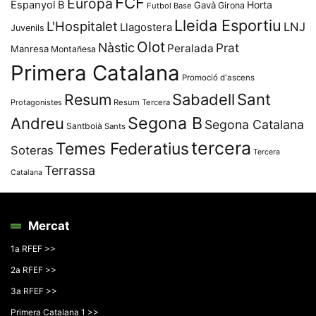
FCF
Europa
Espanyol B
Horta
Gavà
Girona
Futbol Base
Lleida Esportiu
L'Hospitalet
LNJ
Llagostera
Juvenils
Olot
Nàstic
Prat
Peralada
Manresa
Montañesa
Primera Catalana
Promoció d'ascens
Resum
Sabadell
Sant
Protagonistes
Resum Tercera
Segona B
Andreu
Segona Catalana
Santboià
Sants
tercera
Temes Federatius
Soteras
Tercera
Terrassa
Catalana
Mercat
1a RFEF >>
2a RFEF >>
3a RFEF >>
Primera Catalana 1 >>