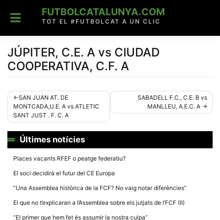
Skip
FUTBOLCATALUNYA.COM
to
content
TOT EL #FUTBOLCAT A UN CLIC
JÚPITER, C.E. A vs CIUDAD
COOPERATIVA, C.F. A
Navegació
SAN JUAN AT. DE
SABADELL F.C., C.E. B vs
MONTCADA,U.E. A vs ATLETIC
MANLLEU, A.E.C. A
d'entrades
SANT JUST . F. C. A
Últimes notícies
Places vacants RFEF o peatge federatiu?
El soci decidirà el futur del CE Europa
“Una Assemblea històrica de la FCF? No vaig notar diferències”
El que no t’explicaran a l’Assemblea sobre els jutjats de l’FCF (II)
“El primer que hem fet és assumir la nostra culpa”