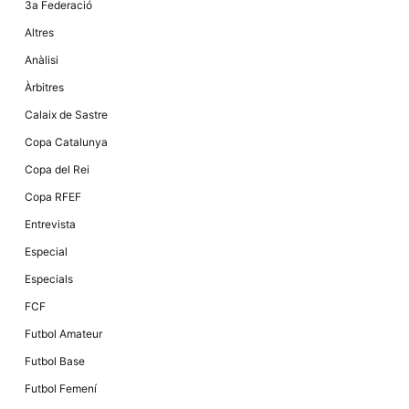
3a Federació
la funcionalitat
i la seva
Altres
estructura.
Anàlisi
Àrbitres
Experiència
d'usuari
Calaix de Sastre
Alguns
components
Copa Catalunya
tècnics del
nostre lloc web
Copa del Rei
emmagatzemen
dades en el seu
Copa RFEF
dispositiu que
permeten que el
Entrevista
lloc funcioni tan
bé com sigui
Especial
possible. Si
rebutja
Especials
aquestes
cookies
FCF
algunes
funcionalitats
Futbol Amateur
desapareixeran
del lloc web.
Futbol Base
Futbol Femení