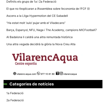
Definits els grups de 1a i 2a Federació
El que no t’explicaran a l’Assemblea sobre l’economia de l’FCF (I)
Ascens a la Lliga Hypermotion del CE Sabadell
“Ha estat molt ‘xulo’ pujar amb el Viladecans”
Necessàries
Barça, Espanyol, NFU, Naga i The Academy, campions MICFootball7
Aquestes
cookies no
Al Badalona li caldrà una altra remuntada històrica
són
opcionals,
Una altra vegada decidirà la glòria la Nova Creu Alta
són
necessàries
per al
funcionament
tècnic de la
web.
Estadístiques
Recopilem
Categories de notícies
dades
estadístiques
1a Federació
de manera
anònima d'ús
2a Federació
del lloc web
per a millorar