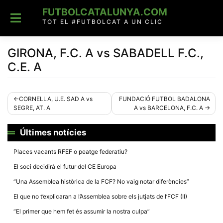
Skip
FUTBOLCATALUNYA.COM
to
content
TOT EL #FUTBOLCAT A UN CLIC
GIRONA, F.C. A vs SABADELL F.C.,
C.E. A
Navegació
CORNELLA, U.E. SAD A vs
FUNDACIÓ FUTBOL BADALONA
SEGRE, AT. A
A vs BARCELONA, F.C. A
d'entrades
Últimes notícies
Places vacants RFEF o peatge federatiu?
El soci decidirà el futur del CE Europa
“Una Assemblea històrica de la FCF? No vaig notar diferències”
El que no t’explicaran a l’Assemblea sobre els jutjats de l’FCF (II)
“El primer que hem fet és assumir la nostra culpa”