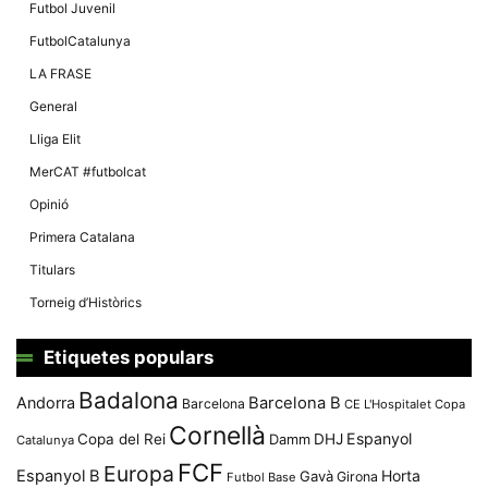
Màrqueting
Futbol Juvenil
En compartir
els teus
FutbolCatalunya
interessos i
comportament
LA FRASE
mentre
navegues pel
General
nostre lloc
web
Lliga Elit
incrementes
la possibilitat
MerCAT #futbolcat
de mirar
només
Opinió
anuncis,
ofertes i
Primera Catalana
contingut
personalitzat.
Titulars
Torneig d’Històrics
Etiquetes populars
Badalona
Andorra
Barcelona B
Barcelona
CE L'Hospitalet
Copa
Cornellà
Espanyol
Copa del Rei
Damm
DHJ
Catalunya
FCF
Europa
Espanyol B
Horta
Gavà
Girona
Futbol Base