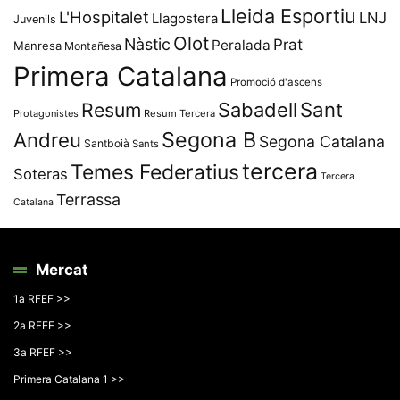
Lleida Esportiu
L'Hospitalet
LNJ
Llagostera
Juvenils
Olot
Nàstic
Prat
Peralada
Manresa
Montañesa
Primera Catalana
Promoció d'ascens
Resum
Sabadell
Sant
Protagonistes
Resum Tercera
Segona B
Andreu
Segona Catalana
Santboià
Sants
tercera
Temes Federatius
Soteras
Tercera
Terrassa
Catalana
Mercat
1a RFEF >>
2a RFEF >>
3a RFEF >>
Primera Catalana 1 >>