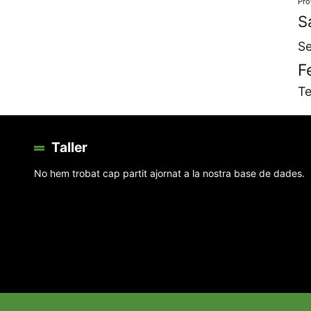
Pro
S
Se
F
Te
Taller
No hem trobat cap partit ajornat a la nostra base de dades.