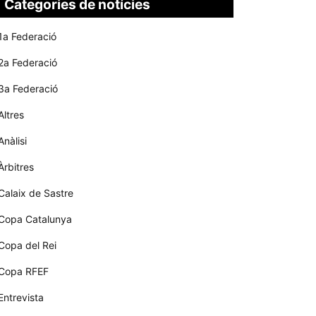
Categories de notícies
1a Federació
2a Federació
3a Federació
Altres
Anàlisi
Àrbitres
Calaix de Sastre
Copa Catalunya
Copa del Rei
Copa RFEF
Entrevista