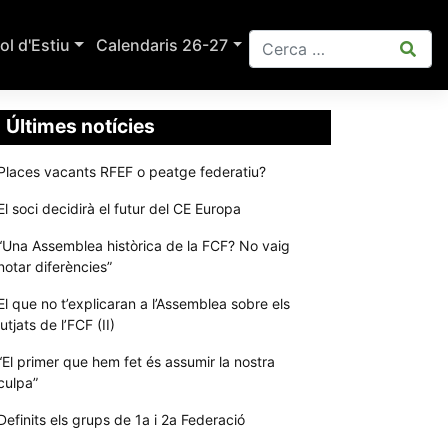
ol d'Estiu
Calendaris 26-27
Últimes notícies
Places vacants RFEF o peatge federatiu?
El soci decidirà el futur del CE Europa
“Una Assemblea històrica de la FCF? No vaig
notar diferències”
El que no t’explicaran a l’Assemblea sobre els
jutjats de l’FCF (II)
“El primer que hem fet és assumir la nostra
culpa”
Definits els grups de 1a i 2a Federació