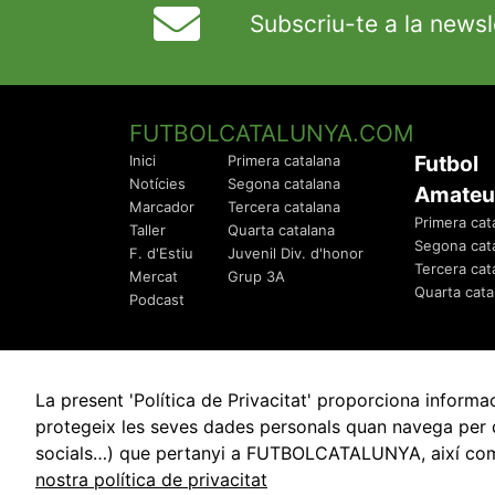
Subscriu-te a la newsl
FUTBOLCATALUNYA.COM
Futbol
Inici
Primera catalana
Notícies
Segona catalana
Amateu
Marcador
Tercera catalana
Primera cat
Taller
Quarta catalana
Segona cat
F. d'Estiu
Juvenil Div. d'honor
Tercera cat
Mercat
Grup 3A
Quarta cata
Podcast
La present 'Política de Privacitat' proporciona info
protegeix les seves dades personals quan navega per q
socials…) que pertanyi a FUTBOLCATALUNYA, així com de
© 2010 - 2026
FutbolCatalunya.com
nostra política de privacitat