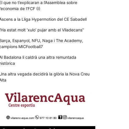
El que no t’explicaran a l’Assemblea sobre
l’economia de l’FCF (I)
Ascens a la Lliga Hypermotion del CE Sabadell
“Ha estat molt ‘xulo’ pujar amb el Viladecans”
Barça, Espanyol, NFU, Naga i The Academy,
campions MICFootball7
Al Badalona li caldrà una altra remuntada
històrica
Una altra vegada decidirà la glòria la Nova Creu
Alta