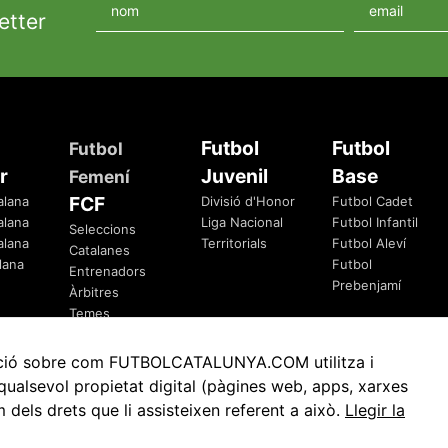
etter
Futbol
Futbol
Futbol
r
Juvenil
Base
Femení
FCF
alana
Divisió d'Honor
Futbol Cadet
alana
Liga Nacional
Futbol Infantil
Seleccions
alana
Territorials
Futbol Aleví
Catalanes
lana
Futbol
Entrenadors
Prebenjamí
Àrbitres
Temes
Federatius
rmació sobre com FUTBOLCATALUNYA.COM utilitza i
ualsevol propietat digital (pàgines web, apps, xarxes
ls drets que li assisteixen referent a això.
Llegir la
Avis Legal
Política de Privacitat
Política de Cookies