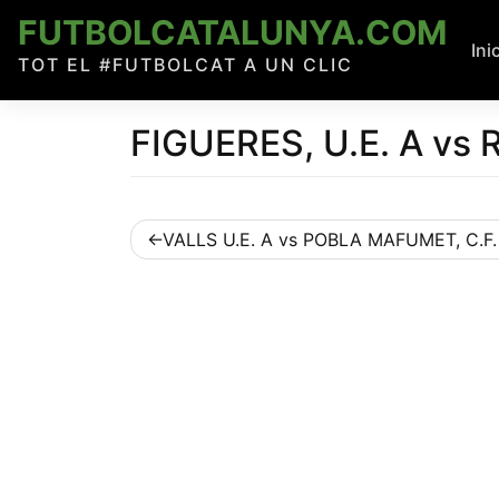
Skip
FUTBOLCATALUNYA.COM
to
Ini
TOT EL #FUTBOLCAT A UN CLIC
content
FIGUERES, U.E. A vs 
Navegació
VALLS U.E. A vs POBLA MAFUMET, C.F.
d'entrades