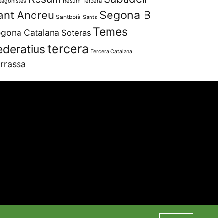
tagonistes
Resum Tercera
Segona B
ant Andreu
Santboià
Sants
Temes
gona Catalana
Soteras
tercera
ederatius
Tercera Catalana
rrassa