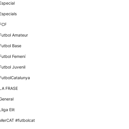
Especial
Especials
FCF
Futbol Amateur
Futbol Base
Futbol Femení
Futbol Juvenil
FutbolCatalunya
LA FRASE
General
Lliga Elit
MerCAT #futbolcat