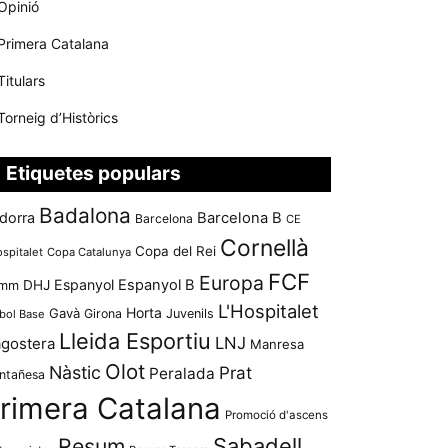
Opinió
Primera Catalana
Titulars
Torneig d’Històrics
Etiquetes populars
Badalona
dorra
Barcelona B
Barcelona
CE
Cornellà
Copa del Rei
ospitalet
Copa Catalunya
FCF
Europa
Espanyol
Espanyol B
mm
DHJ
L'Hospitalet
Horta
Gavà
Girona
Juvenils
bol Base
Lleida Esportiu
LNJ
agostera
Manresa
Olot
Nàstic
Prat
Peralada
ntañesa
rimera Catalana
Promoció d'ascens
Resum
Sabadell