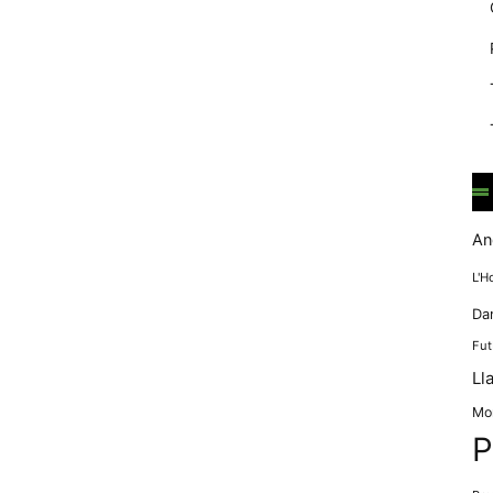
mentre
navegues pel
nostre lloc
web
incrementes la
possibilitat de
mirar només
anuncis,
ofertes i
contingut
personalitzat.
An
L'H
Da
Fut
Ll
Mo
P