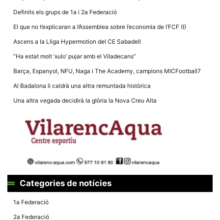
Definits els grups de 1a i 2a Federació
El que no t’explicaran a l’Assemblea sobre l’economia de l’FCF (I)
Ascens a la Lliga Hypermotion del CE Sabadell
“Ha estat molt ‘xulo’ pujar amb el Viladecans”
Necessàries
Aquestes
Barça, Espanyol, NFU, Naga i The Academy, campions MICFootball7
cookies no
són
Al Badalona li caldrà una altra remuntada històrica
opcionals,
són
Una altra vegada decidirà la glòria la Nova Creu Alta
necessàries
per al
funcionament
tècnic de la
web.
Estadístiques
Recopilem
dades
Categories de notícies
estadístiques
de manera
anònima d'ús
1a Federació
del lloc web
per a millorar
2a Federació