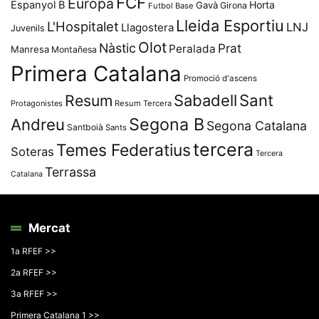
FCF
Europa
Espanyol B
Horta
Gavà
Girona
Futbol Base
Lleida Esportiu
L'Hospitalet
LNJ
Llagostera
Juvenils
Olot
Nàstic
Prat
Peralada
Manresa
Montañesa
Primera Catalana
Promoció d'ascens
Resum
Sabadell
Sant
Protagonistes
Resum Tercera
Segona B
Andreu
Segona Catalana
Santboià
Sants
tercera
Temes Federatius
Soteras
Tercera
Terrassa
Catalana
Mercat
1a RFEF >>
2a RFEF >>
3a RFEF >>
Primera Catalana 1 >>