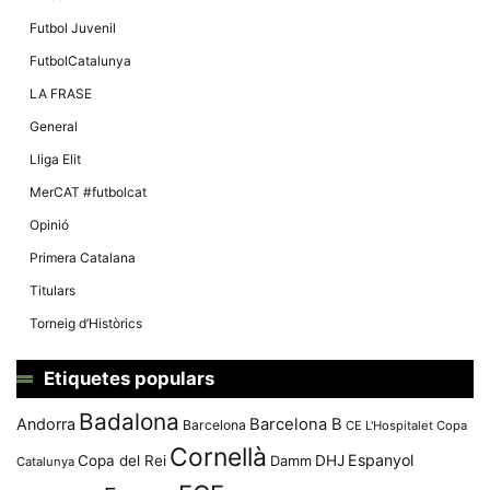
Màrqueting
En compartir
Futbol Juvenil
els teus
interessos i
FutbolCatalunya
comportament
mentre
LA FRASE
navegues pel
nostre lloc
General
web
incrementes
Lliga Elit
la possibilitat
de mirar
MerCAT #futbolcat
només
anuncis,
Opinió
ofertes i
contingut
Primera Catalana
personalitzat.
Titulars
Torneig d’Històrics
Etiquetes populars
Badalona
Andorra
Barcelona B
Barcelona
CE L'Hospitalet
Copa
Cornellà
Espanyol
Copa del Rei
Damm
DHJ
Catalunya