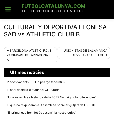
Skip
FUTBOLCATALUNYA.COM
to
content
TOT EL #FUTBOLCAT A UN CLIC
CULTURAL Y DEPORTIVA LEONESA
SAD vs ATHLETIC CLUB B
Navegació
BARCELONA ATLÈTIC, F.C. B
UNIONISTAS DE SALAMANCA
vs GIMNASTIC TARRAGONA, C.
CF vs BARAKALDO CF
d'entrades
A
Últimes notícies
Places vacants RFEF o peatge federatiu?
El soci decidirà el futur del CE Europa
“Una Assemblea històrica de la FCF? No vaig notar diferències”
El que no t’explicaran a l’Assemblea sobre els jutjats de l’FCF (II)
“El primer que hem fet és assumir la nostra culpa”