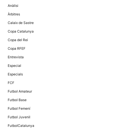
la funcionalitat
Anàlisi
i la seva
estructura.
Àrbitres
Calaix de Sastre
Experiència
Copa Catalunya
d'usuari
Alguns
Copa del Rei
components
tècnics del
Copa RFEF
nostre lloc web
emmagatzemen
Entrevista
dades en el seu
dispositiu que
Especial
permeten que el
lloc funcioni tan
Especials
bé com sigui
possible. Si
FCF
rebutja
aquestes
Futbol Amateur
cookies
algunes
Futbol Base
funcionalitats
desapareixeran
Futbol Femení
del lloc web.
Futbol Juvenil
FutbolCatalunya