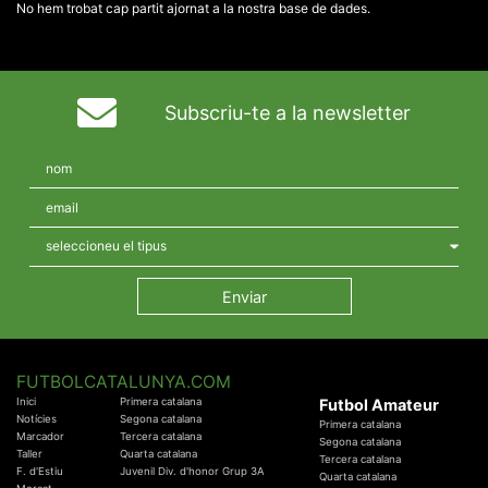
No hem trobat cap partit ajornat a la nostra base de dades.
Subscriu-te a la newsletter
FUTBOLCATALUNYA.COM
Inici
Primera catalana
Futbol Amateur
Notícies
Segona catalana
Primera catalana
Marcador
Tercera catalana
Segona catalana
Taller
Quarta catalana
Tercera catalana
F. d'Estiu
Juvenil Div. d'honor Grup 3A
Quarta catalana