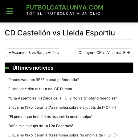
Skip
FUTBOLCATALUNYA.COM
to
content
TOT EL #FUTBOLCAT A UN CLIC
CD Castellón vs Lleida Esportiu
Navegació
Espanyol B vs Barça Atlètic
Ontinyent CF vs Villarreal B
d'entrades
Últimes notícies
Places vacants RFEF o peatge federatiu?
El soci decidirà el futur del CE Europa
“Una Assemblea històrica de la FCF? No vaig notar diferències”
El que no t’explicaran a l’Assemblea sobre els jutjats de l’FCF (II)
“El primer que hem fet és assumir la nostra culpa”
Definits els grups de 1a i 2a Federació
El que no t’explicaran a l’Assemblea sobre l’economia de l’FCF (I)