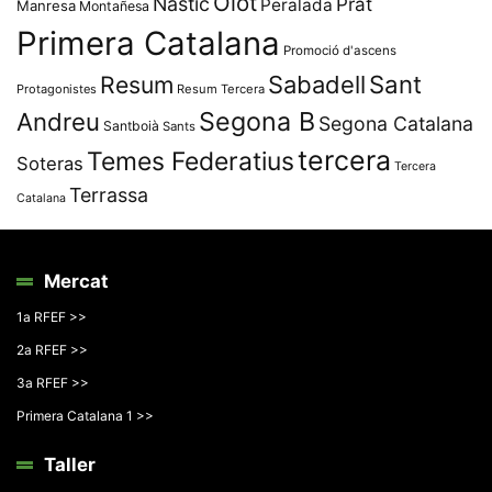
Olot
Nàstic
Prat
Peralada
Manresa
Montañesa
Primera Catalana
Promoció d'ascens
Resum
Sabadell
Sant
Protagonistes
Resum Tercera
Segona B
Andreu
Segona Catalana
Santboià
Sants
tercera
Temes Federatius
Soteras
Tercera
Terrassa
Catalana
Mercat
1a RFEF >>
2a RFEF >>
3a RFEF >>
Primera Catalana 1 >>
Taller