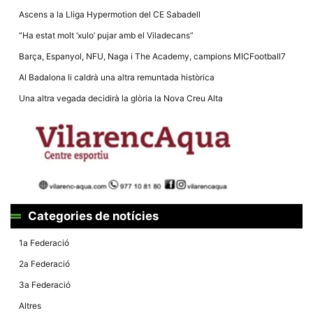
Ascens a la Lliga Hypermotion del CE Sabadell
“Ha estat molt ‘xulo’ pujar amb el Viladecans”
Barça, Espanyol, NFU, Naga i The Academy, campions MICFootball7
Al Badalona li caldrà una altra remuntada històrica
Necessàries
Aquestes
Una altra vegada decidirà la glòria la Nova Creu Alta
cookies no
són
opcionals,
són
necessàries
per al
funcionament
tècnic de la
web.
Categories de notícies
Estadístiques
1a Federació
Recopilem
dades
2a Federació
estadístiques
de manera
3a Federació
anònima d'ús
del lloc web
Altres
per a millorar