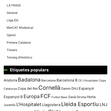
Màrqueting
En compartir
LA FRASE
els teus
interessos i
General
comportament
mentre
Lliga Elit
navegues pel
nostre lloc
MerCAT #futbolcat
web
incrementes
Opinió
la possibilitat
de mirar
Primera Catalana
només
anuncis,
Titulars
ofertes i
contingut
Torneig d’Històrics
personalitzat.
Etiquetes populars
Badalona
Andorra
Barcelona B
Barcelona
CE L'Hospitalet
Copa
Cornellà
Espanyol
Copa del Rei
Damm
DHJ
Catalunya
FCF
Europa
Espanyol B
Horta
Gavà
Girona
Futbol Base
Lleida Esportiu
L'Hospitalet
LNJ
Llagostera
Juvenils