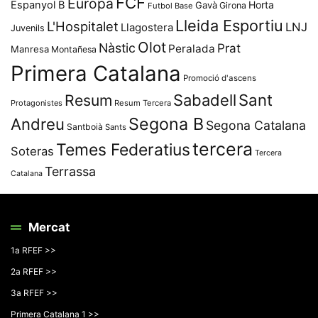
FCF
Europa
Espanyol B
Horta
Gavà
Girona
Futbol Base
Lleida Esportiu
L'Hospitalet
LNJ
Llagostera
Juvenils
Olot
Nàstic
Prat
Peralada
Manresa
Montañesa
Primera Catalana
Promoció d'ascens
Resum
Sabadell
Sant
Protagonistes
Resum Tercera
Segona B
Andreu
Segona Catalana
Santboià
Sants
tercera
Temes Federatius
Soteras
Tercera
Terrassa
Catalana
Mercat
1a RFEF >>
2a RFEF >>
3a RFEF >>
Primera Catalana 1 >>