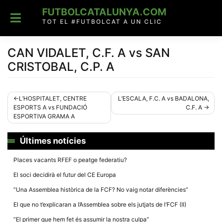
Skip
FUTBOLCATALUNYA.COM
to
content
TOT EL #FUTBOLCAT A UN CLIC
CAN VIDALET, C.F. A vs SAN
CRISTOBAL, C.P. A
Navegació
L’HOSPITALET, CENTRE
L’ESCALA, F.C. A vs BADALONA,
ESPORTS A vs FUNDACIÓ
C.F. A
d'entrades
ESPORTIVA GRAMA A
Últimes notícies
Places vacants RFEF o peatge federatiu?
El soci decidirà el futur del CE Europa
“Una Assemblea històrica de la FCF? No vaig notar diferències”
El que no t’explicaran a l’Assemblea sobre els jutjats de l’FCF (II)
“El primer que hem fet és assumir la nostra culpa”