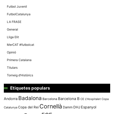
Màrqueting
En compartir
Futbol Juvenil
els teus
interessos i
FutbolCatalunya
comportament
mentre
LA FRASE
navegues pel
nostre lloc
General
web
incrementes
Lliga Elit
la possibilitat
de mirar
MerCAT #futbolcat
només
anuncis,
Opinió
ofertes i
contingut
Primera Catalana
personalitzat.
Titulars
Torneig d’Històrics
Etiquetes populars
Badalona
Andorra
Barcelona B
Barcelona
CE L'Hospitalet
Copa
Cornellà
Espanyol
Copa del Rei
Damm
DHJ
Catalunya