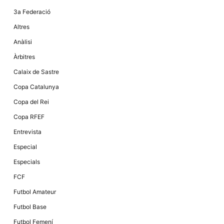
la funcionalitat
i la seva
3a Federació
estructura.
Altres
Anàlisi
Experiència
Àrbitres
d'usuari
Alguns
Calaix de Sastre
components
tècnics del
Copa Catalunya
nostre lloc web
emmagatzemen
Copa del Rei
dades en el seu
dispositiu que
Copa RFEF
permeten que el
lloc funcioni tan
Entrevista
bé com sigui
possible. Si
Especial
rebutja
aquestes
Especials
cookies
algunes
FCF
funcionalitats
desapareixeran
Futbol Amateur
del lloc web.
Futbol Base
Futbol Femení