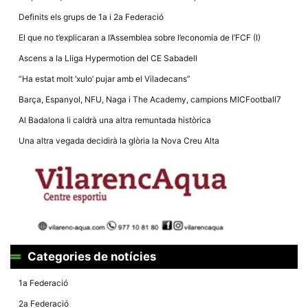
Definits els grups de 1a i 2a Federació
El que no t’explicaran a l’Assemblea sobre l’economia de l’FCF (I)
Ascens a la Lliga Hypermotion del CE Sabadell
“Ha estat molt ‘xulo’ pujar amb el Viladecans”
Necessàries
Aquestes
Barça, Espanyol, NFU, Naga i The Academy, campions MICFootball7
cookies no
són
Al Badalona li caldrà una altra remuntada històrica
opcionals,
són
Una altra vegada decidirà la glòria la Nova Creu Alta
necessàries
per al
funcionament
tècnic de la
web.
Estadístiques
Recopilem
dades
Categories de notícies
estadístiques
de manera
anònima d'ús
1a Federació
del lloc web
per a millorar
2a Federació