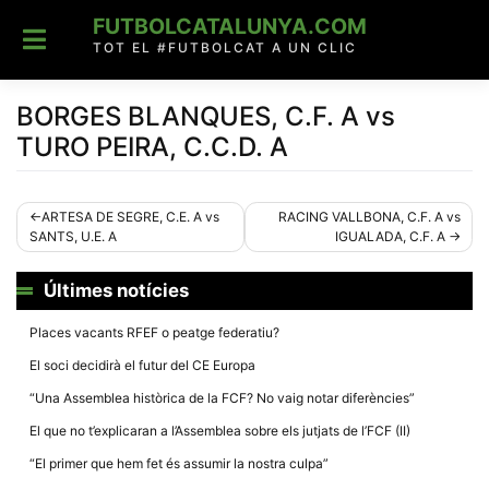
Skip
FUTBOLCATALUNYA.COM
to
content
TOT EL #FUTBOLCAT A UN CLIC
BORGES BLANQUES, C.F. A vs
TURO PEIRA, C.C.D. A
Navegació
ARTESA DE SEGRE, C.E. A vs
RACING VALLBONA, C.F. A vs
SANTS, U.E. A
IGUALADA, C.F. A
d'entrades
Últimes notícies
Places vacants RFEF o peatge federatiu?
El soci decidirà el futur del CE Europa
“Una Assemblea històrica de la FCF? No vaig notar diferències”
El que no t’explicaran a l’Assemblea sobre els jutjats de l’FCF (II)
“El primer que hem fet és assumir la nostra culpa”