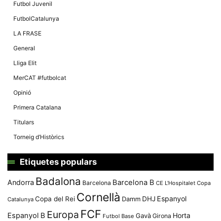
Màrqueting
Futbol Juvenil
En compartir
els teus
FutbolCatalunya
interessos i
comportament
LA FRASE
mentre
navegues pel
General
nostre lloc
web
Lliga Elit
incrementes
la possibilitat
MerCAT #futbolcat
de mirar
només
Opinió
anuncis,
ofertes i
Primera Catalana
contingut
personalitzat.
Titulars
Torneig d’Històrics
Etiquetes populars
Badalona
Andorra
Barcelona B
Barcelona
CE L'Hospitalet
Copa
Cornellà
Espanyol
Copa del Rei
Damm
DHJ
Catalunya
FCF
Europa
Espanyol B
Horta
Gavà
Girona
Futbol Base