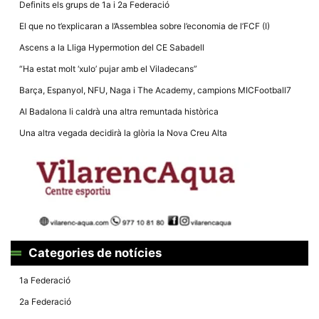
Definits els grups de 1a i 2a Federació
El que no t’explicaran a l’Assemblea sobre l’economia de l’FCF (I)
Ascens a la Lliga Hypermotion del CE Sabadell
“Ha estat molt ‘xulo’ pujar amb el Viladecans”
Necessàries
Barça, Espanyol, NFU, Naga i The Academy, campions MICFootball7
Aquestes
cookies no
Al Badalona li caldrà una altra remuntada històrica
són
opcionals,
Una altra vegada decidirà la glòria la Nova Creu Alta
són
necessàries
per al
funcionament
tècnic de la
web.
Estadístiques
Recopilem
Categories de notícies
dades
estadístiques
1a Federació
de manera
anònima d'ús
2a Federació
del lloc web
per a millorar