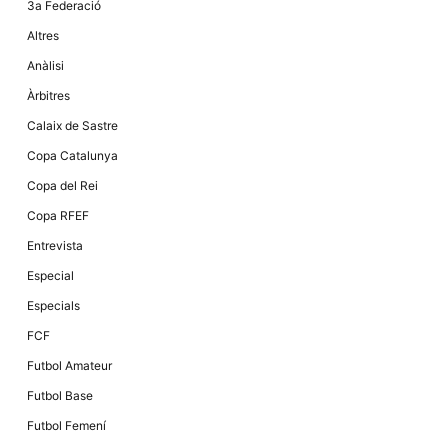
3a Federació
la funcionalitat
i la seva
Altres
estructura.
Anàlisi
Àrbitres
Experiència
d'usuari
Calaix de Sastre
Alguns
components
Copa Catalunya
tècnics del
nostre lloc web
Copa del Rei
emmagatzemen
dades en el seu
Copa RFEF
dispositiu que
permeten que el
Entrevista
lloc funcioni tan
bé com sigui
Especial
possible. Si
rebutja
Especials
aquestes
cookies
FCF
algunes
funcionalitats
Futbol Amateur
desapareixeran
del lloc web.
Futbol Base
Futbol Femení