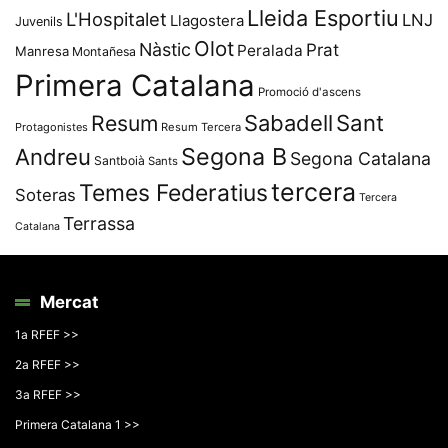
Lleida Esportiu
L'Hospitalet
LNJ
Llagostera
Juvenils
Olot
Nàstic
Prat
Peralada
Manresa
Montañesa
Primera Catalana
Promoció d'ascens
Resum
Sabadell
Sant
Protagonistes
Resum Tercera
Segona B
Andreu
Segona Catalana
Santboià
Sants
tercera
Temes Federatius
Soteras
Tercera
Terrassa
Catalana
Mercat
1a RFEF >>
2a RFEF >>
3a RFEF >>
Primera Catalana 1 >>