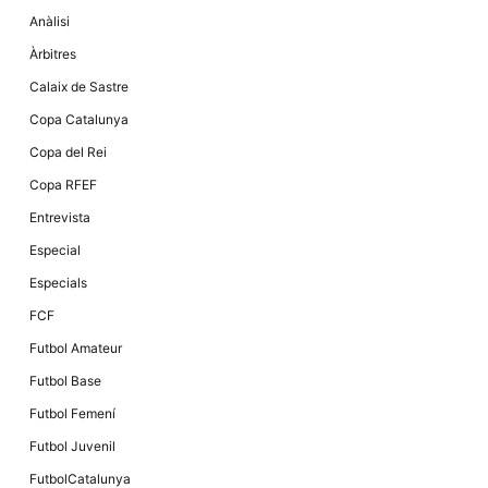
la funcionalitat
Anàlisi
i la seva
estructura.
Àrbitres
Calaix de Sastre
Experiència
Copa Catalunya
d'usuari
Alguns
Copa del Rei
components
tècnics del
Copa RFEF
nostre lloc web
emmagatzemen
Entrevista
dades en el seu
dispositiu que
Especial
permeten que el
lloc funcioni tan
Especials
bé com sigui
possible. Si
FCF
rebutja
aquestes
Futbol Amateur
cookies
algunes
Futbol Base
funcionalitats
desapareixeran
Futbol Femení
del lloc web.
Futbol Juvenil
FutbolCatalunya