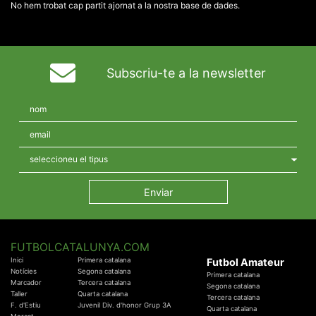
No hem trobat cap partit ajornat a la nostra base de dades.
Subscriu-te a la newsletter
FUTBOLCATALUNYA.COM
Inici
Primera catalana
Futbol Amateur
Notícies
Segona catalana
Primera catalana
Marcador
Tercera catalana
Segona catalana
Taller
Quarta catalana
Tercera catalana
F. d'Estiu
Juvenil Div. d'honor Grup 3A
Quarta catalana