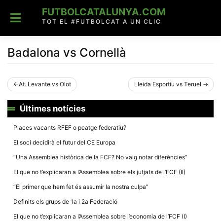
Skip
FUTBOLCATALUNYA.COM
to
content
TOT EL #FUTBOLCAT A UN CLIC
Badalona vs Cornellà
Navegació
At. Levante vs Olot
Lleida Esportiu vs Teruel
d'entrades
Últimes notícies
Places vacants RFEF o peatge federatiu?
El soci decidirà el futur del CE Europa
“Una Assemblea històrica de la FCF? No vaig notar diferències”
El que no t’explicaran a l’Assemblea sobre els jutjats de l’FCF (II)
“El primer que hem fet és assumir la nostra culpa”
Definits els grups de 1a i 2a Federació
El que no t’explicaran a l’Assemblea sobre l’economia de l’FCF (I)