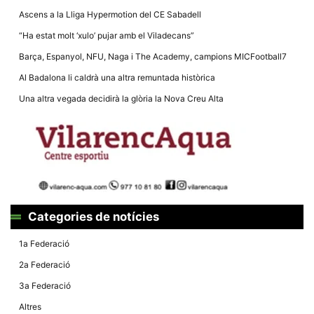
Ascens a la Lliga Hypermotion del CE Sabadell
“Ha estat molt ‘xulo’ pujar amb el Viladecans”
Barça, Espanyol, NFU, Naga i The Academy, campions MICFootball7
Al Badalona li caldrà una altra remuntada històrica
Necessàries
Aquestes
Una altra vegada decidirà la glòria la Nova Creu Alta
cookies no
són
opcionals,
són
necessàries
per al
funcionament
tècnic de la
web.
Categories de notícies
Estadístiques
1a Federació
Recopilem
dades
2a Federació
estadístiques
de manera
3a Federació
anònima d'ús
del lloc web
Altres
per a millorar