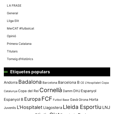
Màrqueting
En compartir
LA FRASE
els teus
interessos i
General
comportament
mentre
Lliga Elit
navegues pel
nostre lloc
MerCAT #futbolcat
web
incrementes
Opinió
la possibilitat
de mirar
Primera Catalana
només
anuncis,
Titulars
ofertes i
contingut
Torneig d’Històrics
personalitzat.
Etiquetes populars
Badalona
Andorra
Barcelona B
Barcelona
CE L'Hospitalet
Copa
Cornellà
Espanyol
Copa del Rei
Damm
DHJ
Catalunya
FCF
Europa
Espanyol B
Horta
Gavà
Girona
Futbol Base
Lleida Esportiu
L'Hospitalet
LNJ
Llagostera
Juvenils