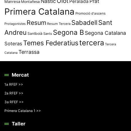
Olot
Nàstic
Prat
Peralada
Manresa
Montañesa
Primera Catalana
Promoció d'ascens
Resum
Sabadell
Sant
Protagonistes
Resum Tercera
Segona B
Andreu
Segona Catalana
Santboià
Sants
tercera
Temes Federatius
Soteras
Tercera
Terrassa
Catalana
Mercat
1a RFEF >>
2a RFEF >>
3a RFEF >>
Primera Catalana 1 >>
Taller