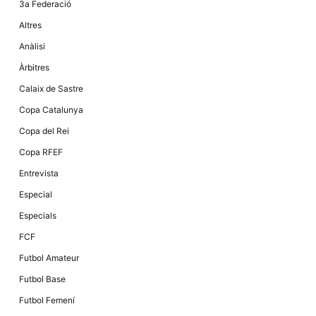
3a Federació
la funcionalitat
i la seva
Altres
estructura.
Anàlisi
Àrbitres
Experiència
d'usuari
Calaix de Sastre
Alguns
components
Copa Catalunya
tècnics del
nostre lloc web
Copa del Rei
emmagatzemen
dades en el seu
Copa RFEF
dispositiu que
permeten que el
Entrevista
lloc funcioni tan
bé com sigui
Especial
possible. Si
rebutja
Especials
aquestes
cookies
FCF
algunes
funcionalitats
Futbol Amateur
desapareixeran
del lloc web.
Futbol Base
Futbol Femení