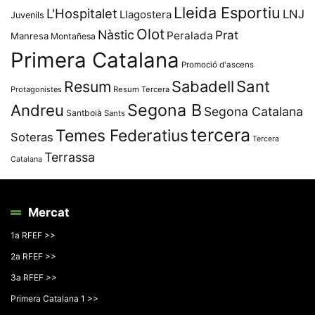
Lleida Esportiu
L'Hospitalet
LNJ
Llagostera
Juvenils
Olot
Nàstic
Prat
Peralada
Manresa
Montañesa
Primera Catalana
Promoció d'ascens
Resum
Sabadell
Sant
Protagonistes
Resum Tercera
Segona B
Andreu
Segona Catalana
Santboià
Sants
tercera
Temes Federatius
Soteras
Tercera
Terrassa
Catalana
Mercat
1a RFEF >>
2a RFEF >>
3a RFEF >>
Primera Catalana 1 >>