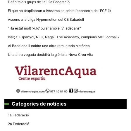
Definits els grups de 1a i 2a Federació
El que no t’explicaran a l’Assemblea sobre l’economia de l’FCF (I)
Ascens a la Lliga Hypermotion del CE Sabadell
“Ha estat molt ‘xulo’ pujar amb el Viladecans”
Necessàries
Barça, Espanyol, NFU, Naga i The Academy, campions MICFootball7
Aquestes
cookies no
Al Badalona li caldrà una altra remuntada històrica
són
opcionals,
Una altra vegada decidirà la glòria la Nova Creu Alta
són
necessàries
per al
funcionament
tècnic de la
web.
Estadístiques
Recopilem
Categories de notícies
dades
estadístiques
1a Federació
de manera
anònima d'ús
2a Federació
del lloc web
per a millorar