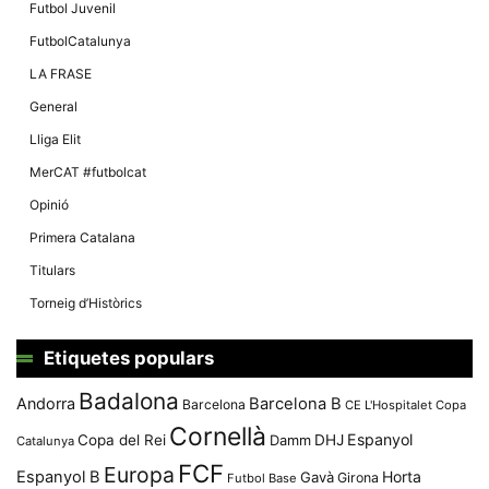
Màrqueting
Futbol Juvenil
En compartir
els teus
FutbolCatalunya
interessos i
comportament
LA FRASE
mentre
navegues pel
General
nostre lloc
web
Lliga Elit
incrementes
la possibilitat
MerCAT #futbolcat
de mirar
només
Opinió
anuncis,
ofertes i
Primera Catalana
contingut
personalitzat.
Titulars
Torneig d’Històrics
Etiquetes populars
Badalona
Andorra
Barcelona B
Barcelona
CE L'Hospitalet
Copa
Cornellà
Espanyol
Copa del Rei
Damm
DHJ
Catalunya
FCF
Europa
Espanyol B
Horta
Gavà
Girona
Futbol Base