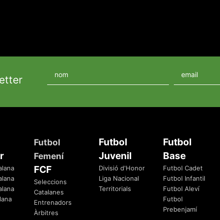
etter
Futbol
Futbol
Futbol
r
Juvenil
Base
Femení
FCF
alana
Divisió d'Honor
Futbol Cadet
alana
Liga Nacional
Futbol Infantil
Seleccions
alana
Territorials
Futbol Aleví
Catalanes
lana
Futbol
Entrenadors
Prebenjamí
Àrbitres