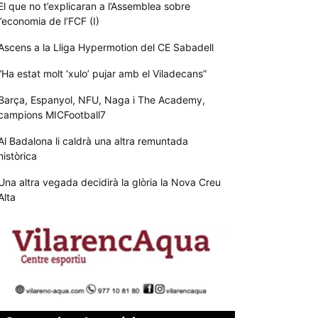
El que no t’explicaran a l’Assemblea sobre
l’economia de l’FCF (I)
Ascens a la Lliga Hypermotion del CE Sabadell
“Ha estat molt ‘xulo’ pujar amb el Viladecans”
Barça, Espanyol, NFU, Naga i The Academy,
campions MICFootball7
Al Badalona li caldrà una altra remuntada
històrica
Una altra vegada decidirà la glòria la Nova Creu
Alta