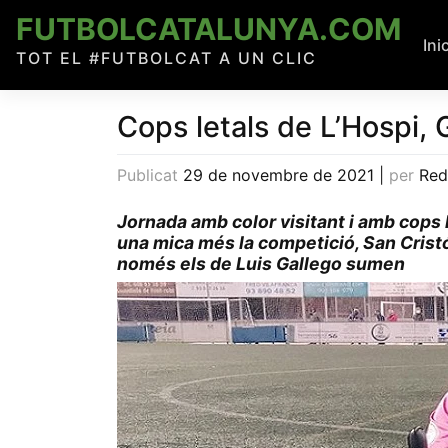
Skip
FUTBOLCATALUNYA.COM
to
Ini
TOT EL #FUTBOLCAT A UN CLIC
content
Cops letals de L’Hospi,
Publicat
29 de novembre de 2021
|
per
Red
Jornada amb color visitant i amb cops 
una mica més la competició, San Cristóba
només els de Luis Gallego sumen