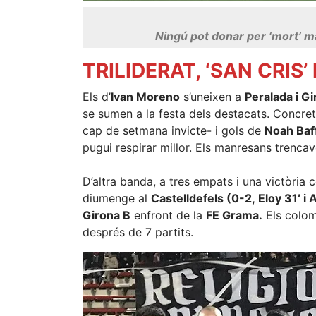
Ningú pot donar per ‘mort’ m
TRILIDERAT, ‘SAN CRIS’
Els d’
Ivan Moreno
s’uneixen a
Peralada i G
se sumen a la festa dels destacats. Concr
cap de setmana invicte- i gols de
Noah Baff
pugui respirar millor. Els manresans trenca
D’altra banda, a tres empats i una victòria
diumenge al
Castelldefels (0-2, Eloy 31′ i
Girona B
enfront de la
FE Grama.
Els colom
després de 7 partits.