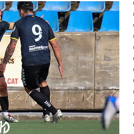
nostre lloc web
emmagatzemen
dades en el seu
dispositiu que
permeten que
el lloc funcioni
tan bé com
sigui possible.
Si rebutja
aquestes
cookies
algunes
funcionalitats
desapareixeran
del lloc web.
Màrqueting
En compartir
els teus
interessos i
comportament