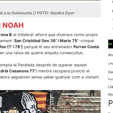
mentre
navegues pel
nostre lloc
ai a la Guineueta // FOTO: Sandra Dyor
web
incrementes la
 I NOAH
possibilitat de
mirar només
irona B
al triliderat alhora que diversos noms propis
anuncis,
etament:
San Cristóbal (Ion 36′ i Mario 75′
–cinquè
ofertes i
oe (1′ i 78′)
perquè el seu entrenador
Ferran Costa
contingut
personalitzat.
ven una ratxa de quatre empats consecutius.
An
L'H
 compta el Peralada després de superar aquest
 Adrià Casanova 77′
) mentre recupera posició el
Da
encs segueixen sense saber guanyar com a visitant
Fut
Ll
Mo
P