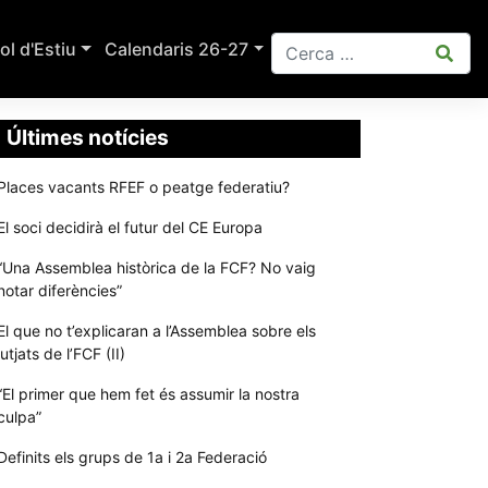
ol d'Estiu
Calendaris 26-27
Últimes notícies
Places vacants RFEF o peatge federatiu?
El soci decidirà el futur del CE Europa
“Una Assemblea històrica de la FCF? No vaig
notar diferències”
El que no t’explicaran a l’Assemblea sobre els
jutjats de l’FCF (II)
“El primer que hem fet és assumir la nostra
culpa”
Definits els grups de 1a i 2a Federació