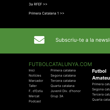
3a RFEF >>
Primera Catalana 1 >>
Subscriu-te a la newsl
FUTBOLCATALUNYA.COM
Futbol
Inici
Primera catalana
Notícies
Segona catalana
Amateu
Marcador
Tercera catalana
Primera cat
Taller
Quarta catalana
Segona cat
F. d'Estiu
Juvenil Div. d'honor
Tercera cat
Mercat
Grup 3A
Quarta cata
Podcast