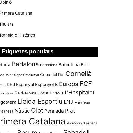
Opinió
Primera Catalana
Titulars
Torneig d’Històrics
Etiquetes populars
Badalona
dorra
Barcelona B
Barcelona
CE
Cornellà
Copa del Rei
ospitalet
Copa Catalunya
FCF
Europa
Espanyol
Espanyol B
mm
DHJ
L'Hospitalet
Horta
Gavà
Girona
Juvenils
bol Base
Lleida Esportiu
LNJ
agostera
Manresa
Olot
Nàstic
Prat
Peralada
ntañesa
rimera Catalana
Promoció d'ascens
Resum
Sabadell