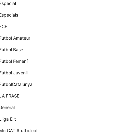
Especial
Especials
FCF
Futbol Amateur
Futbol Base
Futbol Femení
Futbol Juvenil
FutbolCatalunya
LA FRASE
General
Lliga Elit
MerCAT #futbolcat