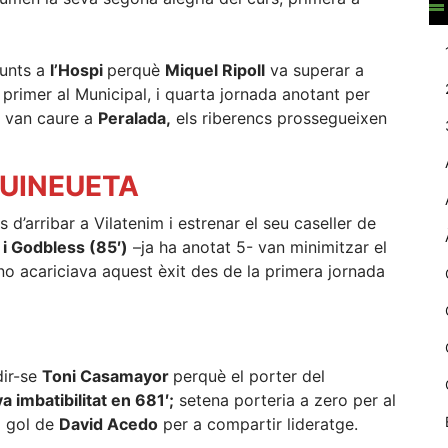
web.
punts a
l’Hospi
perquè
Miquel Ripoll
va superar a
Estadístiques
 primer al Municipal, i quarta jornada anotant per
Recopilem
ue van caure a
Peralada,
els riberencs prossegueixen
dades
estadístiques
de manera
GUINEUETA
anònima d'ús
del lloc web
 d’arribar a Vilatenim i estrenar el seu caseller de
per a millorar la
funcionalitat i
 i Godbless (85′)
–ja ha anotat 5- van minimitzar el
la seva
no acariciava aquest èxit des de la primera jornada
estructura.
Experiència
d'usuari
dir-se
Toni Casamayor
perquè el porter del
Alguns
a imbatibilitat en 681′;
setena porteria a zero per al
components
i gol de
David Acedo
per a compartir lideratge.
tècnics del