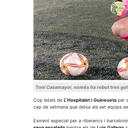
Toni Casamayor, només ha rebut tres gols
Cop letals de
L’Hospitalet i Guineueta
per 
cap de setmana que deixa als set equips se
Esment especial per a riberencs i barcelon
seva escalada
mentre els de
Luis Gallego
s