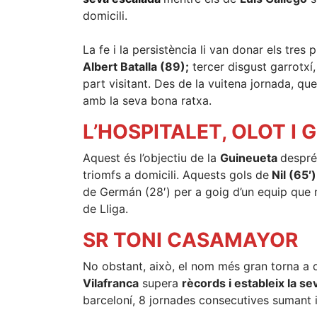
domicili.
La fe i la persistència li van donar els tres 
Albert Batalla (89);
tercer disgust garrotxí,
part visitant. Des de la vuitena jornada, q
amb la seva bona ratxa.
L’HOSPITALET, OLOT
I 
Aquest és l’objectiu de la
Guineueta
després
triomfs a domicili. Aquests gols de
Nil (65′)
de Germán (28′) per a goig d’un equip que 
de Lliga.
SR TONI CASAMAYOR
No obstant, això, el nom més gran torna a 
Vilafranca
supera
rècords i estableix la sev
barceloní, 8 jornades consecutives sumant 