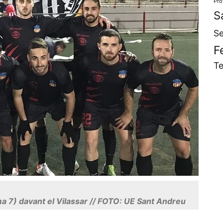
Pro
S
Se
F
Te
ma 7) davant el Vilassar // FOTO: UE Sant Andreu