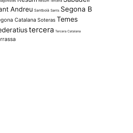
tagonistes
Resum Tercera
Segona B
ant Andreu
Santboià
Sants
Temes
gona Catalana
Soteras
tercera
ederatius
Tercera Catalana
rrassa