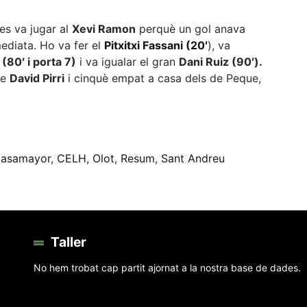
 es va jugar al
Xevi Ramon
perquè un gol anava
ediata. Ho va fer el
Pitxitxi Fassani (20′
), va
(80′ i porta 7)
i va igualar el gran
Dani Ruiz (90′).
de
David Pirri
i cinquè empat a casa dels de Peque,
eix
asamayor
,
CELH
,
Olot
,
Resum
,
Sant Andreu
Taller
No hem trobat cap partit ajornat a la nostra base de dades.