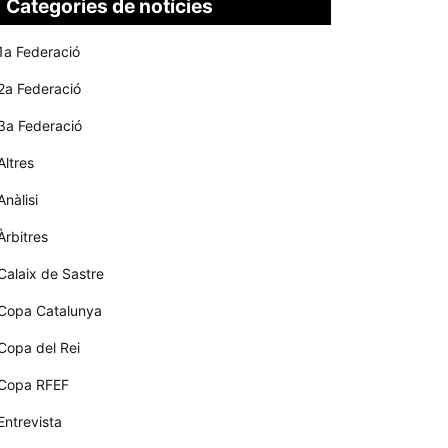
Categories de notícies
1a Federació
2a Federació
3a Federació
Altres
Anàlisi
Àrbitres
Calaix de Sastre
Copa Catalunya
Copa del Rei
Copa RFEF
Entrevista