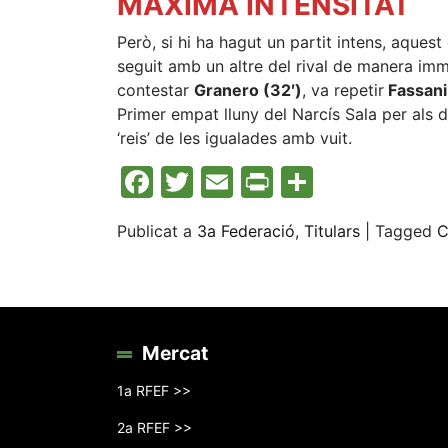
MÀXIMA INTENSITAT
Però, si hi ha hagut un partit intens, aquest
seguit amb un altre del rival de manera imm
contestar
Granero (32′)
, va repetir
Fassani 
Primer empat lluny del Narcís Sala per als 
‘reis’ de les igualades amb vuit.
Facebook
Twitter
Email
Print
Compart
Publicat a
3a Federació
,
Titulars
|
Tagged
C
Mercat
1a RFEF >>
2a RFEF >>