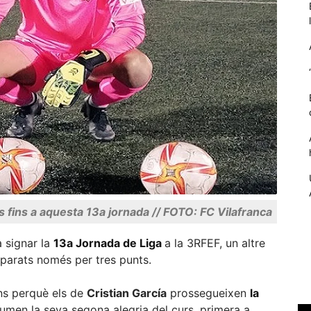
Necessàries
Aquestes
 fins a aquesta 13a jornada // FOTO: FC Vilafranca
cookies no
són
opcionals,
a signar la
13a Jornada de Liga
a la 3RFEF, un altre
són
parats només per tres punts.
necessàries
per al
ins perquè els de
Cristian García
prossegueixen
la
funcionament
tècnic de la
umen la seva segona alegria del curs, primera a