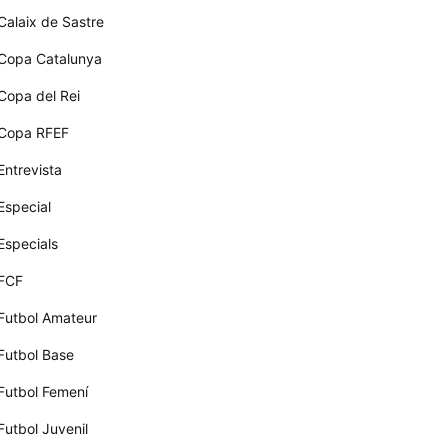
Calaix de Sastre
Copa Catalunya
Copa del Rei
Copa RFEF
Entrevista
Especial
Especials
FCF
Futbol Amateur
Futbol Base
Futbol Femení
Futbol Juvenil