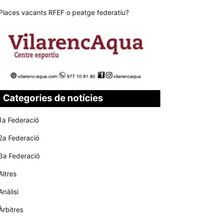
Places vacants RFEF o peatge federatiu?
Categories de notícies
1a Federació
2a Federació
3a Federació
Altres
Anàlisi
Àrbitres