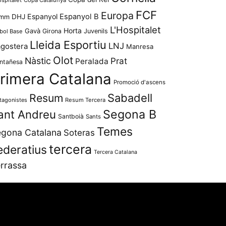
FCF
Europa
Espanyol
Espanyol B
mm
DHJ
L'Hospitalet
Horta
Gavà
Girona
Juvenils
bol Base
Lleida Esportiu
LNJ
agostera
Manresa
Olot
Nàstic
Prat
Peralada
ntañesa
rimera Catalana
Promoció d'ascens
Resum
Sabadell
tagonistes
Resum Tercera
Segona B
ant Andreu
Santboià
Sants
Temes
gona Catalana
Soteras
tercera
ederatius
Tercera Catalana
rrassa