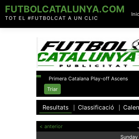
Skip
FUTBOLCATALUNYA.COM
to
Ini
TOT EL #FUTBOLCAT A UN CLIC
content
Resultats
Classificació
Calen
|
|
< anterior
Sunday 