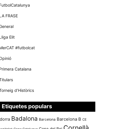
FutbolCatalunya
LA FRASE
General
Lliga Elit
MerCAT #futbolcat
Opinió
Primera Catalana
Titulars
Torneig d’Històrics
Etiquetes populars
Badalona
dorra
Barcelona B
Barcelona
CE
Cornellà
Copa del Rei
ospitalet
Copa Catalunya