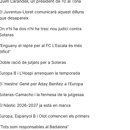
Quim Carandell, un president de 10 al Tona
El Juventus-Lloret comunicarà aquest dilluns
que desapareix
On n’hi ha dos n’hi ha tres: nou judici contra
Soteras
“Enguany el repte per al FC L’Escala és més
difícil”
Doble ració de jutjats per a Soteras
Europa B i L’Hospi arrenquen la temporada
El ‘mestre’ Gené per Aday Benítez a l’Europa
Soteras-Camacho i la fermesa de la jutgessa
El Nàstic 2026-2027 ja està en marxa
Europa, Espanyol B i Olot comencen els primers
“Tots som responsables al Badalona”