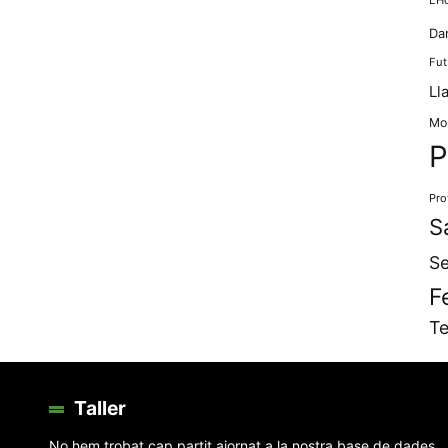
Da
Fut
Ll
Mo
P
Pro
S
Se
F
Te
Taller
No hem trobat cap partit ajornat a la nostra base de dades.