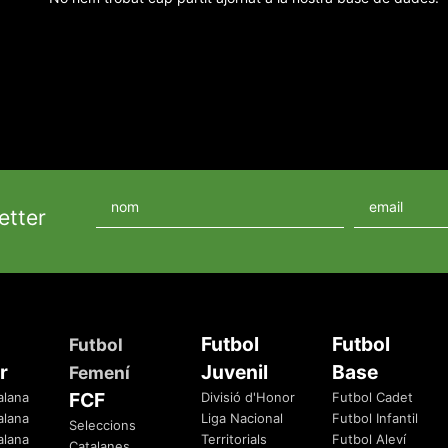
etter
Futbol
Futbol
Futbol
r
Juvenil
Base
Femení
FCF
alana
Divisió d'Honor
Futbol Cadet
alana
Liga Nacional
Futbol Infantil
Seleccions
alana
Territorials
Futbol Aleví
Catalanes