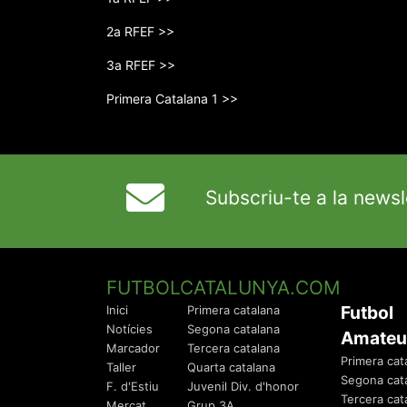
2a RFEF >>
3a RFEF >>
Primera Catalana 1 >>
Subscriu-te a la newsl
FUTBOLCATALUNYA.COM
Futbol
Inici
Primera catalana
Notícies
Segona catalana
Amateu
Marcador
Tercera catalana
Primera cat
Taller
Quarta catalana
Segona cat
F. d'Estiu
Juvenil Div. d'honor
Tercera cat
Mercat
Grup 3A