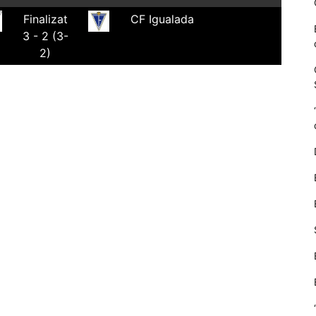
Finalizat
CF Igualada
3 - 2 (3-
2)
Necessàries
Aquestes
cookies no
són
opcionals,
són
necessàries
per al
funcionament
tècnic de la