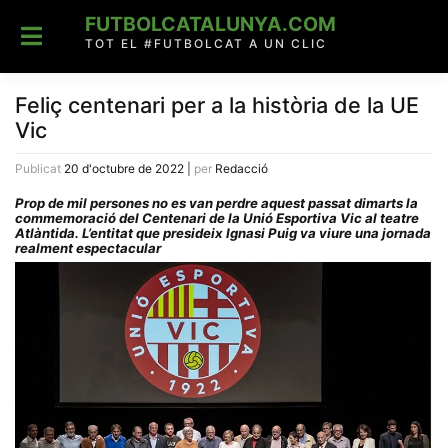
Skip
FUTBOLCATALUNYA.COM
to
content
TOT EL #FUTBOLCAT A UN CLIC
Feliç centenari per a la història de la UE
Vic
Publicat
20 d'octubre de 2022
|
per
Redacció
Prop de mil persones no es van perdre aquest passat dimarts la
commemoració del Centenari de la Unió Esportiva Vic al teatre
Atlàntida. L’entitat que presideix Ignasi Puig va viure una jornada
realment espectacular