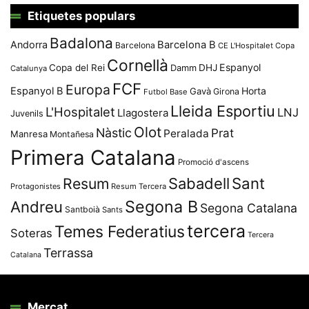
Etiquetes populars
Badalona
Andorra
Barcelona B
Barcelona
CE L'Hospitalet
Copa
Cornellà
Espanyol
Copa del Rei
Damm
DHJ
Catalunya
FCF
Europa
Espanyol B
Horta
Gavà
Girona
Futbol Base
Lleida Esportiu
L'Hospitalet
LNJ
Llagostera
Juvenils
Olot
Nàstic
Prat
Peralada
Manresa
Montañesa
Primera Catalana
Promoció d'ascens
Resum
Sabadell
Sant
Protagonistes
Resum Tercera
Segona B
Andreu
Segona Catalana
Santboià
Sants
tercera
Temes Federatius
Soteras
Tercera
Terrassa
Catalana
Mercat