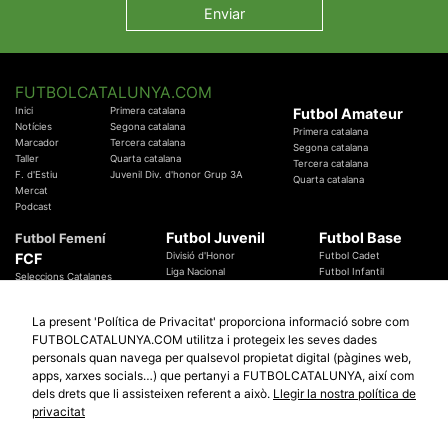
FUTBOLCATALUNYA.COM
Inici
Primera catalana
Futbol Amateur
Notícies
Segona catalana
Primera catalana
Marcador
Tercera catalana
Segona catalana
Taller
Quarta catalana
Tercera catalana
F. d'Estiu
Juvenil Div. d'honor Grup 3A
Quarta catalana
Mercat
Podcast
Futbol Juvenil
Futbol Base
Futbol Femení
FCF
Divisió d'Honor
Futbol Cadet
Liga Nacional
Futbol Infantil
Seleccions Catalanes
Territorials
Futbol Aleví
Entrenadors
Futbol Prebenjamí
Àrbitres
La present 'Política de Privacitat' proporciona informació sobre com
Temes Federatius
FUTBOLCATALUNYA.COM utilitza i protegeix les seves dades
Futbol Catalunya
Especials
personals quan navega per qualsevol propietat digital (pàgines web,
Promocions
Copa Catalunya Absoluta 2019
apps, xarxes socials…) que pertanyi a FUTBOLCATALUNYA, així com
Sortejos
Copa del Rei 2019 - 2020
dels drets que li assisteixen referent a això.
Llegir la nostra política de
Participació
Copa RFEF 2019 - 2020
privacitat
Copa Catalunya Amateur 2019