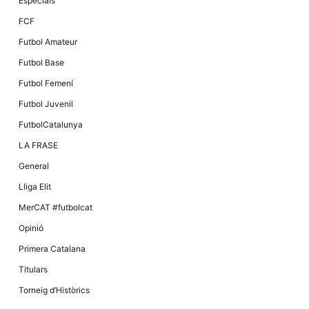
Especials
FCF
Futbol Amateur
Futbol Base
Futbol Femení
Futbol Juvenil
FutbolCatalunya
LA FRASE
General
Lliga Elit
MerCAT #futbolcat
Opinió
Primera Catalana
Titulars
Torneig d’Històrics