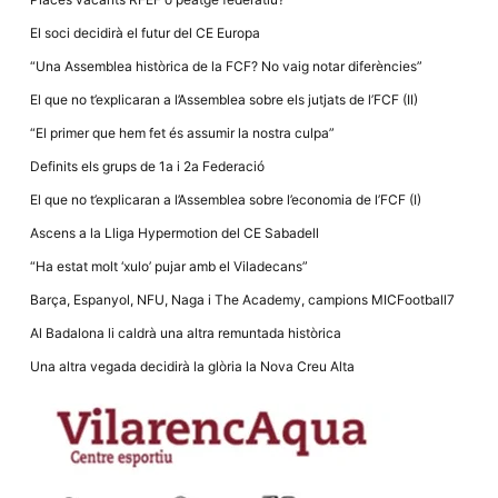
Màrqueting
En compartir
El soci decidirà el futur del CE Europa
els teus
interessos i
“Una Assemblea històrica de la FCF? No vaig notar diferències”
comportament
mentre
El que no t’explicaran a l’Assemblea sobre els jutjats de l’FCF (II)
navegues pel
nostre lloc
“El primer que hem fet és assumir la nostra culpa”
web
incrementes
Definits els grups de 1a i 2a Federació
la possibilitat
de mirar
El que no t’explicaran a l’Assemblea sobre l’economia de l’FCF (I)
només
anuncis,
Ascens a la Lliga Hypermotion del CE Sabadell
ofertes i
contingut
“Ha estat molt ‘xulo’ pujar amb el Viladecans”
personalitzat.
Barça, Espanyol, NFU, Naga i The Academy, campions MICFootball7
Al Badalona li caldrà una altra remuntada històrica
Una altra vegada decidirà la glòria la Nova Creu Alta