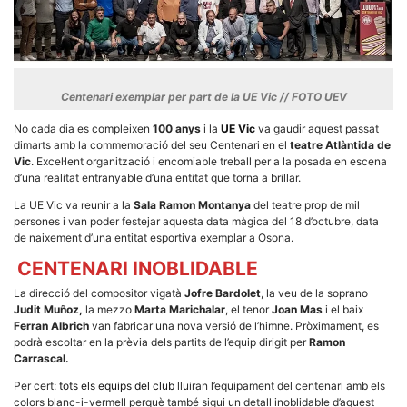
Centenari exemplar per part de la UE Vic // FOTO UEV
Necessàries
Aquestes
No cada dia es compleixen
100 anys
i la
UE Vic
va gaudir aquest passat
cookies no
dimarts amb la commemoració del seu Centenari en el
teatre Atlàntida de
són
Vic
. Excel·lent organització i encomiable treball per a la posada en escena
opcionals,
d’una realitat entranyable d’una entitat que torna a brillar.
són
necessàries
La UE Vic va reunir a la
Sala Ramon Montanya
del teatre prop de mil
per al
funcionament
persones i van poder festejar aquesta data màgica del 18 d’octubre, data
tècnic de la
de naixement d’una entitat esportiva exemplar a Osona.
web.
CENTENARI INOBLIDABLE
La direcció del compositor vigatà
Jofre Bardolet
, la veu de la soprano
Estadístiques
Judit Muñoz,
la mezzo
Marta Marichalar
, el tenor
Joan Mas
i el baix
Recopilem
Ferran Albrich
van fabricar una nova versió de l’himne. Pròximament, es
dades
podrà escoltar en la prèvia dels partits de l’equip dirigit per
Ramon
estadístiques
Carrascal.
de manera
anònima d'ús
Per cert:
tots els equips del club
lluiran l’equipament del centenari amb els
del lloc web
per a millorar
colors blanc-i-vermell perquè també sigui un detall inoblidable d’aquest