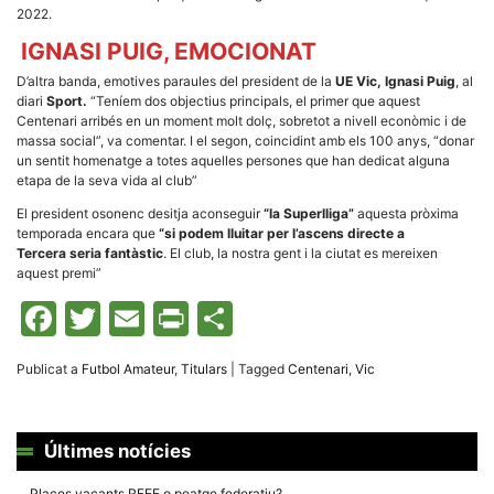
la funcionalitat
2022.
i la seva
estructura.
IGNASI PUIG, EMOCIONAT
D’altra banda, emotives paraules del president de la
UE Vic, Ignasi Puig
, al
diari
Sport.
“Teníem dos objectius principals, el primer que aquest
Experiència
Centenari arribés en un moment molt dolç, sobretot a nivell econòmic i de
d'usuari
massa social”, va comentar. I el segon, coincidint amb els 100 anys, “donar
Alguns
un sentit homenatge a totes aquelles persones que han dedicat alguna
components
tècnics del
etapa de la seva vida al club”
nostre lloc web
emmagatzemen
El president osonenc desitja aconseguir
“la Superlliga”
aquesta pròxima
dades en el seu
temporada encara que
“si podem lluitar per l’ascens directe a
dispositiu que
Tercera seria fantàstic
. El club, la nostra gent i la ciutat es mereixen
permeten que el
aquest premi”
lloc funcioni tan
bé com sigui
Facebook
Twitter
Email
Print
Comparteix
possible. Si
rebutja
aquestes
cookies
Publicat a
Futbol Amateur
,
Titulars
|
Tagged
Centenari
,
Vic
algunes
funcionalitats
desapareixeran
del lloc web.
Últimes notícies
Places vacants RFEF o peatge federatiu?