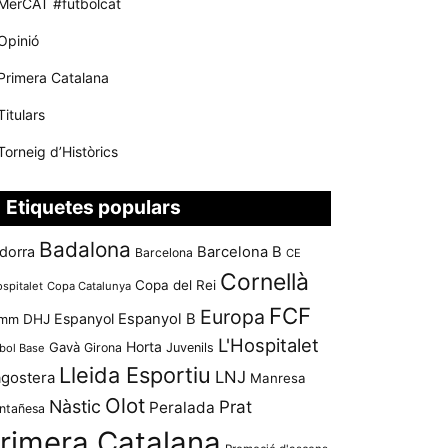
MerCAT #futbolcat
Opinió
Primera Catalana
Titulars
Torneig d’Històrics
Etiquetes populars
Badalona
dorra
Barcelona B
Barcelona
CE
Cornellà
Copa del Rei
ospitalet
Copa Catalunya
FCF
Europa
Espanyol
Espanyol B
mm
DHJ
L'Hospitalet
Horta
Gavà
Girona
Juvenils
bol Base
Lleida Esportiu
LNJ
agostera
Manresa
Olot
Nàstic
Prat
Peralada
ntañesa
rimera Catalana