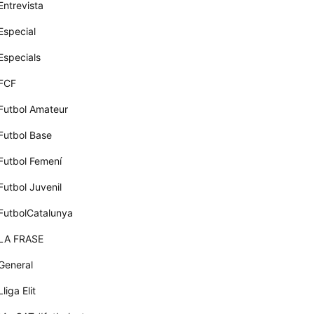
Entrevista
Especial
Especials
FCF
Futbol Amateur
Futbol Base
Futbol Femení
Futbol Juvenil
FutbolCatalunya
LA FRASE
General
Lliga Elit