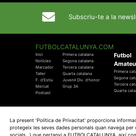
Subscriu-te a la newsl
FUTBOLCATALUNYA.COM
Futbol
Inici
Primera catalana
Notícies
Segona catalana
Amateu
Marcador
Tercera catalana
Primera cat
Taller
Quarta catalana
Segona cat
F. d'Estiu
Juvenil Div. d'honor
Tercera cat
Mercat
Grup 3A
Quarta cata
Podcast
La present 'Política de Privacitat' proporciona info
protegeix les seves dades personals quan navega per q
socials…) que pertanyi a FUTBOLCATALUNYA, així com de