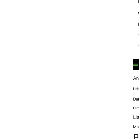
mentre
navegues pel
nostre lloc
web
incrementes la
possibilitat de
mirar només
anuncis,
ofertes i
contingut
personalitzat.
An
L'H
Da
Fut
Ll
Mo
P