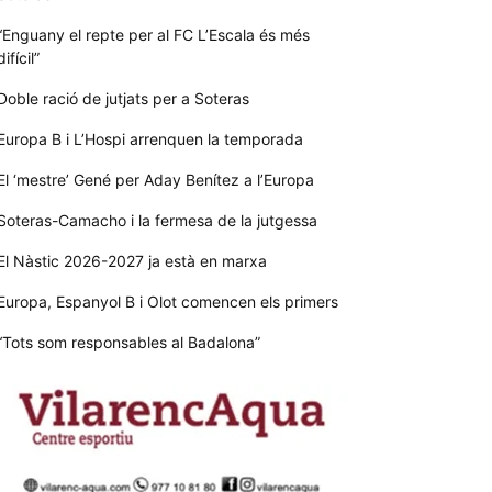
“Enguany el repte per al FC L’Escala és més
difícil”
Doble ració de jutjats per a Soteras
Europa B i L’Hospi arrenquen la temporada
El ‘mestre’ Gené per Aday Benítez a l’Europa
Soteras-Camacho i la fermesa de la jutgessa
El Nàstic 2026-2027 ja està en marxa
Europa, Espanyol B i Olot comencen els primers
“Tots som responsables al Badalona”