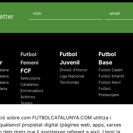
etter
Futbol
Futbol
Futbol
r
Juvenil
Base
Femení
FCF
alana
Divisió d'Honor
Futbol Cadet
alana
Liga Nacional
Futbol Infantil
Seleccions
alana
Territorials
Futbol Aleví
Catalanes
lana
Futbol
Entrenadors
Prebenjamí
Àrbitres
Temes
Federatius
rmació sobre com FUTBOLCATALUNYA.COM utilitza i
ualsevol propietat digital (pàgines web, apps, xarxes
ls drets que li assisteixen referent a això.
Llegir la