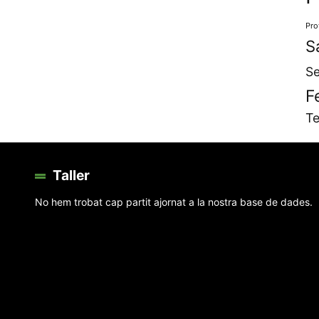
Pro
S
Se
F
Te
Taller
No hem trobat cap partit ajornat a la nostra base de dades.