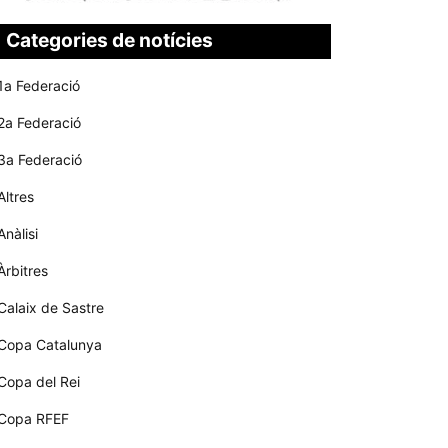
Categories de notícies
1a Federació
2a Federació
3a Federació
Altres
Anàlisi
Àrbitres
Calaix de Sastre
Copa Catalunya
Copa del Rei
Copa RFEF