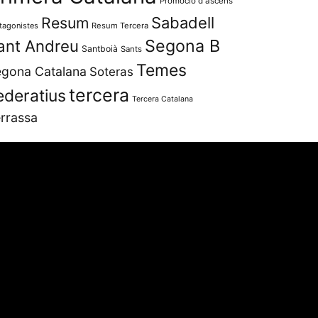
Promoció d'ascens
Resum
Sabadell
tagonistes
Resum Tercera
Segona B
ant Andreu
Santboià
Sants
Temes
gona Catalana
Soteras
tercera
ederatius
Tercera Catalana
rrassa