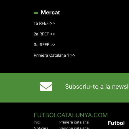
Mercat
1a RFEF >>
2a RFEF >>
3a RFEF >>
Primera Catalana 1 >>
Subscriu-te a la newsl
FUTBOLCATALUNYA.COM
Futbol
Inici
Primera catalana
Notícies
Segona catalana