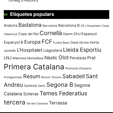
Torneig d’Històrics
Etiquetes populars
Badalona
Andorra
Barcelona B
Barcelona
CE L'Hospitalet
Copa
Cornellà
Espanyol
Copa del Rei
Damm
DHJ
Catalunya
FCF
Europa
Espanyol B
Horta
Gavà
Girona
Futbol Base
Lleida Esportiu
L'Hospitalet
Llagostera
Juvenils
Olot
Nàstic
Prat
LNJ
Peralada
Manresa
Montañesa
Primera Catalana
Promoció d'ascens
Resum
Sabadell
Sant
Protagonistes
Resum Tercera
Segona B
Andreu
Segona
Santboià
Sants
Temes Federatius
Catalana
Soteras
tercera
Terrassa
Tercera Catalana