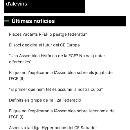
d’alevins
Últimes notícies
Places vacants RFEF o peatge federatiu?
El soci decidirà el futur del CE Europa
“Una Assemblea històrica de la FCF? No vaig notar
diferències”
El que no t’explicaran a l’Assemblea sobre els jutjats de
l’FCF (II)
“El primer que hem fet és assumir la nostra culpa”
Definits els grups de 1a i 2a Federació
El que no t’explicaran a l’Assemblea sobre l’economia de
l’FCF (I)
Ascens a la Lliga Hypermotion del CE Sabadell