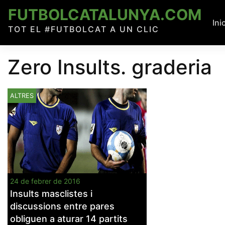
Skip
FUTBOLCATALUNYA.COM
to
Ini
TOT EL #FUTBOLCAT A UN CLIC
content
Zero Insults. graderia
ALTRES
24 de febrer de 2016
Insults masclistes i
discussions entre pares
obliguen a aturar 14 partits