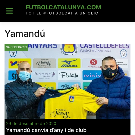
Skip
FUTBOLCATALUNYA.COM
to
content
TOT EL #FUTBOLCAT A UN CLIC
Yamandú
3A FEDERACIÓ
29 de desembre de 2020
Yamandú canvia d’any i de club