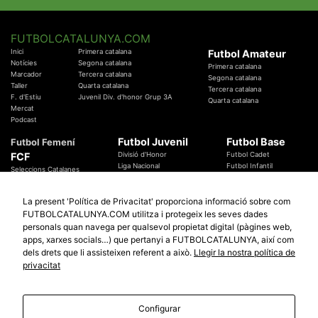
FUTBOLCATALUNYA.COM
Inici
Primera catalana
Futbol Amateur
Notícies
Segona catalana
Primera catalana
Marcador
Tercera catalana
Segona catalana
Taller
Quarta catalana
Tercera catalana
F. d'Estiu
Juvenil Div. d'honor Grup 3A
Quarta catalana
Mercat
Podcast
Futbol Juvenil
Futbol Base
Futbol Femení
FCF
Divisió d'Honor
Futbol Cadet
Liga Nacional
Futbol Infantil
Seleccions Catalanes
Territorials
Futbol Aleví
Entrenadors
Futbol Prebenjamí
Àrbitres
La present 'Política de Privacitat' proporciona informació sobre com
Temes Federatius
FUTBOLCATALUNYA.COM utilitza i protegeix les seves dades
Futbol Catalunya
Especials
personals quan navega per qualsevol propietat digital (pàgines web,
Promocions
Copa Catalunya Absoluta 2019
apps, xarxes socials…) que pertanyi a FUTBOLCATALUNYA, així com
Sortejos
Copa del Rei 2019 - 2020
dels drets que li assisteixen referent a això.
Llegir la nostra política de
Participació
Copa RFEF 2019 - 2020
privacitat
Copa Catalunya Amateur 2019
Configurar