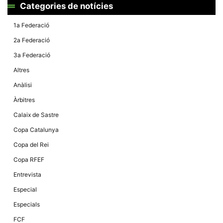
Màrqueting
Categories de notícies
En compartir
els teus
interessos i
1a Federació
comportament
mentre
2a Federació
navegues pel
nostre lloc
3a Federació
web
incrementes
Altres
la possibilitat
de mirar
Anàlisi
només
anuncis,
Àrbitres
ofertes i
contingut
Calaix de Sastre
personalitzat.
Copa Catalunya
Copa del Rei
Copa RFEF
Entrevista
Especial
Especials
FCF