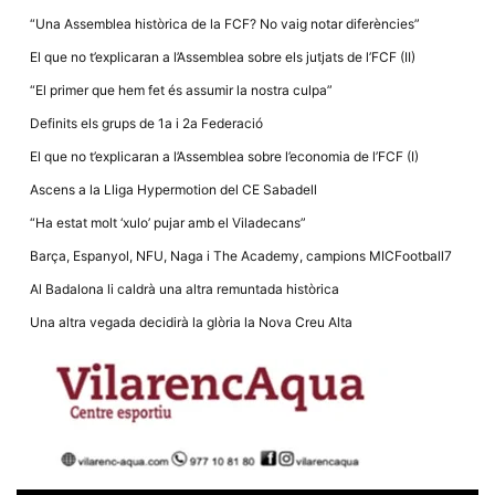
la funcionalitat
“Una Assemblea històrica de la FCF? No vaig notar diferències”
i la seva
estructura.
El que no t’explicaran a l’Assemblea sobre els jutjats de l’FCF (II)
“El primer que hem fet és assumir la nostra culpa”
Experiència
Definits els grups de 1a i 2a Federació
d'usuari
Alguns
El que no t’explicaran a l’Assemblea sobre l’economia de l’FCF (I)
components
tècnics del
Ascens a la Lliga Hypermotion del CE Sabadell
nostre lloc web
emmagatzemen
“Ha estat molt ‘xulo’ pujar amb el Viladecans”
dades en el seu
dispositiu que
Barça, Espanyol, NFU, Naga i The Academy, campions MICFootball7
permeten que el
lloc funcioni tan
Al Badalona li caldrà una altra remuntada històrica
bé com sigui
possible. Si
Una altra vegada decidirà la glòria la Nova Creu Alta
rebutja
aquestes
cookies
algunes
funcionalitats
desapareixeran
del lloc web.