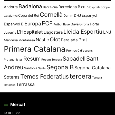
Badalona
Andorra
Barcelona B
Barcelona
CE L'Hospitalet
Copa
Cornellà
Espanyol
Copa del Rei
Damm
DHJ
Catalunya
FCF
Europa
Espanyol B
Horta
Gavà
Girona
Futbol Base
Lleida Esportiu
L'Hospitalet
LNJ
Llagostera
Juvenils
Olot
Nàstic
Prat
Peralada
Manresa
Montañesa
Primera Catalana
Promoció d'ascens
Resum
Sabadell
Sant
Protagonistes
Resum Tercera
Segona B
Andreu
Segona Catalana
Santboià
Sants
tercera
Temes Federatius
Soteras
Tercera
Terrassa
Catalana
Mercat
1a RFEF >>