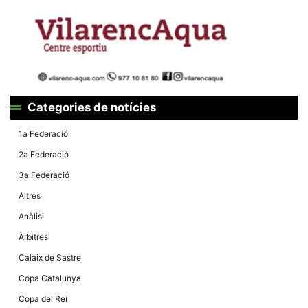
la funcionalitat
i la seva
estructura.
Experiència
d'usuari
Alguns
components
Categories de notícies
tècnics del
nostre lloc web
emmagatzemen
1a Federació
dades en el seu
dispositiu que
2a Federació
permeten que el
lloc funcioni tan
3a Federació
bé com sigui
possible. Si
Altres
rebutja
aquestes
Anàlisi
cookies
algunes
Àrbitres
funcionalitats
desapareixeran
Calaix de Sastre
del lloc web.
Copa Catalunya
Copa del Rei