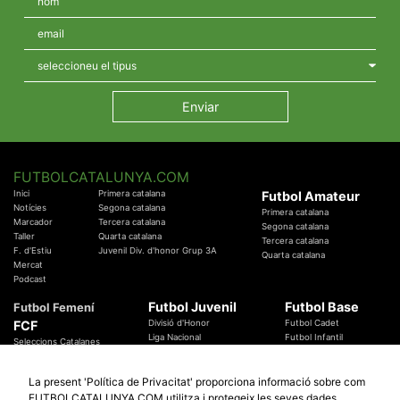
FUTBOLCATALUNYA.COM
Inici
Primera catalana
Futbol Amateur
Notícies
Segona catalana
Primera catalana
Marcador
Tercera catalana
Segona catalana
Taller
Quarta catalana
Tercera catalana
F. d'Estiu
Juvenil Div. d'honor Grup 3A
Quarta catalana
Mercat
Podcast
Futbol Juvenil
Futbol Base
Futbol Femení
FCF
Divisió d'Honor
Futbol Cadet
Liga Nacional
Futbol Infantil
Seleccions Catalanes
Territorials
Futbol Aleví
Entrenadors
Futbol Prebenjamí
Àrbitres
La present 'Política de Privacitat' proporciona informació sobre com
Temes Federatius
FUTBOLCATALUNYA.COM utilitza i protegeix les seves dades