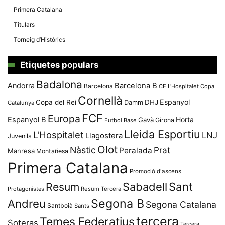
Primera Catalana
Titulars
Torneig d’Històrics
Etiquetes populars
Badalona
Andorra
Barcelona B
Barcelona
CE L'Hospitalet
Copa
Cornellà
Espanyol
Copa del Rei
Damm
DHJ
Catalunya
FCF
Europa
Espanyol B
Horta
Gavà
Girona
Futbol Base
Lleida Esportiu
L'Hospitalet
LNJ
Llagostera
Juvenils
Olot
Nàstic
Prat
Peralada
Manresa
Montañesa
Primera Catalana
Promoció d'ascens
Resum
Sabadell
Sant
Protagonistes
Resum Tercera
Segona B
Andreu
Segona Catalana
Santboià
Sants
tercera
Temes Federatius
Soteras
Tercera