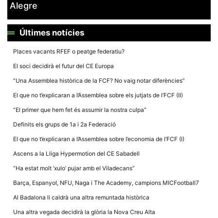
Alegre
Últimes notícies
Places vacants RFEF o peatge federatiu?
Necessàries
El soci decidirà el futur del CE Europa
Aquestes
cookies no
“Una Assemblea històrica de la FCF? No vaig notar diferències”
són
opcionals,
El que no t’explicaran a l’Assemblea sobre els jutjats de l’FCF (II)
són
necessàries
“El primer que hem fet és assumir la nostra culpa”
per al
funcionament
Definits els grups de 1a i 2a Federació
tècnic de la
web.
El que no t’explicaran a l’Assemblea sobre l’economia de l’FCF (I)
Ascens a la Lliga Hypermotion del CE Sabadell
Estadístiques
“Ha estat molt ‘xulo’ pujar amb el Viladecans”
Recopilem
dades
Barça, Espanyol, NFU, Naga i The Academy, campions MICFootball7
estadístiques
de manera
Al Badalona li caldrà una altra remuntada històrica
anònima d'ús
del lloc web
Una altra vegada decidirà la glòria la Nova Creu Alta
per a millorar