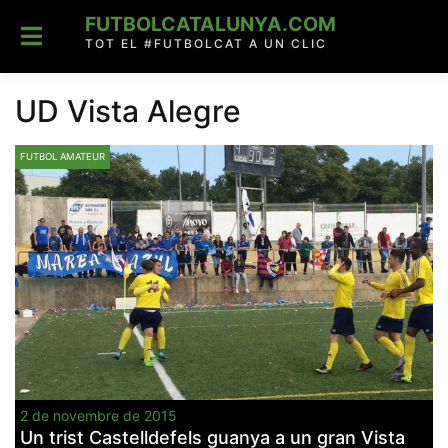
Skip
FUTBOLCATALUNYA.COM
to
content
TOT EL #FUTBOLCAT A UN CLIC
UD Vista Alegre
FUTBOL AMATEUR
2 de novembre de 2015
Un trist Castelldefels guanya a un gran Vista