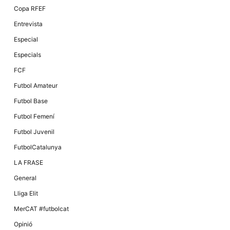
Màrqueting
Copa RFEF
En compartir
els teus
Entrevista
interessos i
comportament
Especial
mentre
navegues pel
Especials
nostre lloc
web
FCF
incrementes
la possibilitat
Futbol Amateur
de mirar
només
Futbol Base
anuncis,
ofertes i
Futbol Femení
contingut
personalitzat.
Futbol Juvenil
FutbolCatalunya
LA FRASE
General
Lliga Elit
MerCAT #futbolcat
Opinió