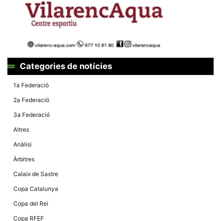
la funcionalitat
i la seva
estructura.
Experiència
d'usuari
Alguns
Categories de notícies
components
tècnics del
1a Federació
nostre lloc web
emmagatzemen
2a Federació
dades en el seu
dispositiu que
3a Federació
permeten que el
lloc funcioni tan
Altres
bé com sigui
possible. Si
Anàlisi
rebutja
aquestes
Àrbitres
cookies
algunes
Calaix de Sastre
funcionalitats
desapareixeran
Copa Catalunya
del lloc web.
Copa del Rei
Copa RFEF