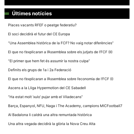
Últimes notícies
Places vacants RFEF o peatge federatiu?
El soci decidirà el futur del CE Europa
Necessàries
Aquestes
“Una Assemblea històrica de la FCF? No vaig notar diferències”
cookies no
són
El que no t’explicaran a l’Assemblea sobre els jutjats de l’FCF (II)
opcionals,
són
“El primer que hem fet és assumir la nostra culpa”
necessàries
per al
Definits els grups de 1a i 2a Federació
funcionament
tècnic de la
El que no t’explicaran a l’Assemblea sobre l’economia de l’FCF (I)
web.
Ascens a la Lliga Hypermotion del CE Sabadell
“Ha estat molt ‘xulo’ pujar amb el Viladecans”
Estadístiques
Recopilem
Barça, Espanyol, NFU, Naga i The Academy, campions MICFootball7
dades
estadístiques
Al Badalona li caldrà una altra remuntada històrica
de manera
anònima d'ús
Una altra vegada decidirà la glòria la Nova Creu Alta
del lloc web
per a millorar