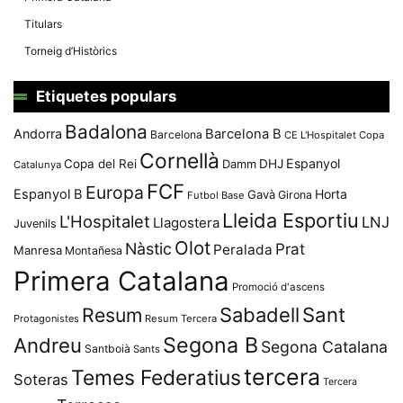
Titulars
Torneig d’Històrics
Etiquetes populars
Badalona
Andorra
Barcelona B
Barcelona
CE L'Hospitalet
Copa
Cornellà
Espanyol
Copa del Rei
Damm
DHJ
Catalunya
FCF
Europa
Espanyol B
Horta
Gavà
Girona
Futbol Base
Lleida Esportiu
L'Hospitalet
LNJ
Llagostera
Juvenils
Olot
Nàstic
Prat
Peralada
Manresa
Montañesa
Primera Catalana
Promoció d'ascens
Resum
Sabadell
Sant
Protagonistes
Resum Tercera
Segona B
Andreu
Segona Catalana
Santboià
Sants
tercera
Temes Federatius
Soteras
Tercera