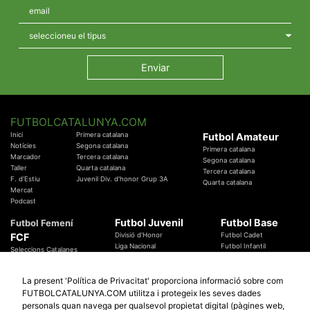
FUTBOLCATALUNYA.COM
Inici
Primera catalana
Futbol Amateur
Notícies
Segona catalana
Primera catalana
Marcador
Tercera catalana
Segona catalana
Taller
Quarta catalana
Tercera catalana
F. d'Estiu
Juvenil Div. d'honor Grup 3A
Quarta catalana
Mercat
Podcast
Futbol Juvenil
Futbol Base
Futbol Femení
FCF
Divisió d'Honor
Futbol Cadet
Liga Nacional
Futbol Infantil
Seleccions Catalanes
Territorials
Futbol Aleví
Entrenadors
Futbol Prebenjamí
Àrbitres
La present 'Política de Privacitat' proporciona informació sobre com
Temes Federatius
FUTBOLCATALUNYA.COM utilitza i protegeix les seves dades
Futbol Catalunya
Especials
personals quan navega per qualsevol propietat digital (pàgines web,