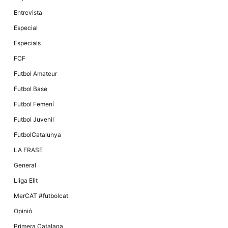
Màrqueting
En compartir
Entrevista
els teus
interessos i
Especial
comportament
mentre
Especials
navegues pel
nostre lloc
FCF
web
incrementes
Futbol Amateur
la possibilitat
de mirar
Futbol Base
només
anuncis,
Futbol Femení
ofertes i
contingut
Futbol Juvenil
personalitzat.
FutbolCatalunya
LA FRASE
General
Lliga Elit
MerCAT #futbolcat
Opinió
Primera Catalana