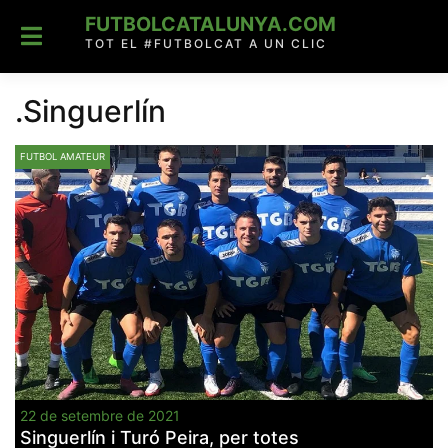
Skip
FUTBOLCATALUNYA.COM
to
content
TOT EL #FUTBOLCAT A UN CLIC
.Singuerlín
FUTBOL AMATEUR
22 de setembre de 2021
Singuerlín i Turó Peira, per totes