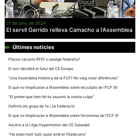
21 de juny de 2024
El servil Garrido relleva Camacho a l’Assemblea
Necessàries
Aquestes
Últimes notícies
cookies no
són
opcionals,
Places vacants RFEF o peatge federatiu?
són
necessàries
El soci decidirà el futur del CE Europa
per al
funcionament
“Una Assemblea històrica de la FCF? No vaig notar diferències”
tècnic de la
web.
El que no t’explicaran a l’Assemblea sobre els jutjats de l’FCF (II)
“El primer que hem fet és assumir la nostra culpa”
Estadístiques
Definits els grups de 1a i 2a Federació
Recopilem
dades
El que no t’explicaran a l’Assemblea sobre l’economia de l’FCF (I)
estadístiques
de manera
Ascens a la Lliga Hypermotion del CE Sabadell
anònima d'ús
del lloc web
“Ha estat molt ‘xulo’ pujar amb el Viladecans”
per a millorar