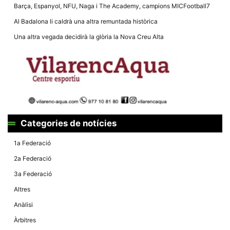
la funcionalitat
Barça, Espanyol, NFU, Naga i The Academy, campions MICFootball7
i la seva
estructura.
Al Badalona li caldrà una altra remuntada històrica
Una altra vegada decidirà la glòria la Nova Creu Alta
Experiència
d'usuari
Alguns
components
tècnics del
nostre lloc web
emmagatzemen
dades en el seu
dispositiu que
permeten que el
Categories de notícies
lloc funcioni tan
bé com sigui
1a Federació
possible. Si
rebutja
2a Federació
aquestes
cookies
3a Federació
algunes
funcionalitats
Altres
desapareixeran
del lloc web.
Anàlisi
Àrbitres