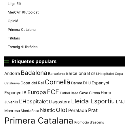
Lliga Elit
MerCAT #futbolcat
Opinió
Primera Catalana
Titulars
Torneig d’Històrics
Etiquetes populars
Badalona
Andorra
Barcelona B
Barcelona
CE L'Hospitalet
Copa
Cornellà
Espanyol
Copa del Rei
Damm
DHJ
Catalunya
FCF
Europa
Espanyol B
Horta
Gavà
Girona
Futbol Base
Lleida Esportiu
L'Hospitalet
LNJ
Llagostera
Juvenils
Olot
Nàstic
Prat
Peralada
Manresa
Montañesa
Primera Catalana
Promoció d'ascens