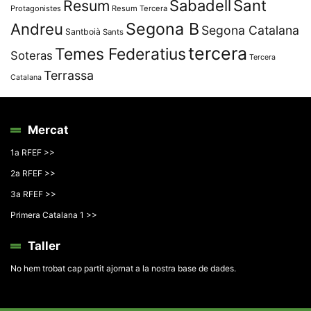
Resum
Sabadell
Sant
Protagonistes
Resum Tercera
Segona B
Andreu
Segona Catalana
Santboià
Sants
tercera
Temes Federatius
Soteras
Tercera
Terrassa
Catalana
Mercat
1a RFEF >>
2a RFEF >>
3a RFEF >>
Primera Catalana 1 >>
Taller
No hem trobat cap partit ajornat a la nostra base de dades.