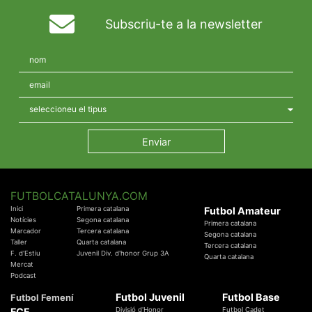
Subscriu-te a la newsletter
FUTBOLCATALUNYA.COM
Inici
Primera catalana
Futbol Amateur
Notícies
Segona catalana
Primera catalana
Marcador
Tercera catalana
Segona catalana
Taller
Quarta catalana
Tercera catalana
F. d'Estiu
Juvenil Div. d'honor Grup 3A
Quarta catalana
Mercat
Podcast
Futbol Juvenil
Futbol Base
Futbol Femení
FCF
Divisió d'Honor
Futbol Cadet