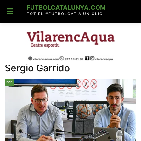
Skip
FUTBOLCATALUNYA.COM
to
content
TOT EL #FUTBOLCAT A UN CLIC
Sergio Garrido
FCF