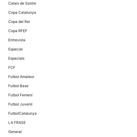
Màrqueting
Calaix de Sastre
En compartir
els teus
Copa Catalunya
interessos i
comportament
Copa del Rei
mentre
navegues pel
Copa RFEF
nostre lloc
web
Entrevista
incrementes
la possibilitat
Especial
de mirar
només
Especials
anuncis,
ofertes i
FCF
contingut
personalitzat.
Futbol Amateur
Futbol Base
Futbol Femení
Futbol Juvenil
FutbolCatalunya
LA FRASE
General