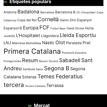
Etiquetes populars
Badalona
Andorra
Barcelona B
Barcelona
CE L'Hospitalet
Copa
Cornellà
Espanyol
Copa del Rei
Damm
DHJ
Catalunya
FCF
Europa
Espanyol B
Horta
Gavà
Girona
Futbol Base
Lleida Esportiu
L'Hospitalet
Llagostera
Juvenils
Olot
Nàstic
Prat
LNJ
Peralada
Manresa
Montañesa
Primera Catalana
Promoció d'ascens
Resum
Sabadell
Sant
Protagonistes
Resum Tercera
Segona B
Andreu
Segona
Santboià
Sants
Temes Federatius
Catalana
Soteras
tercera
Terrassa
Tercera Catalana
Mercat