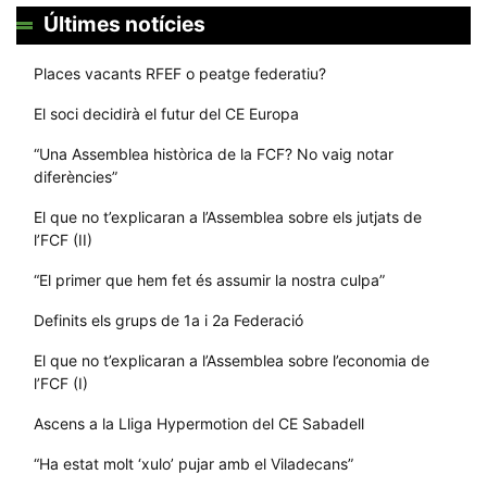
Últimes notícies
Places vacants RFEF o peatge federatiu?
El soci decidirà el futur del CE Europa
“Una Assemblea històrica de la FCF? No vaig notar
diferències”
El que no t’explicaran a l’Assemblea sobre els jutjats de
l’FCF (II)
“El primer que hem fet és assumir la nostra culpa”
Definits els grups de 1a i 2a Federació
El que no t’explicaran a l’Assemblea sobre l’economia de
l’FCF (I)
Ascens a la Lliga Hypermotion del CE Sabadell
“Ha estat molt ‘xulo’ pujar amb el Viladecans”