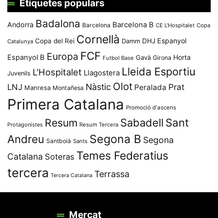
Etiquetes populars
Badalona
Andorra
Barcelona B
Barcelona
CE L'Hospitalet
Copa
Cornellà
Espanyol
Copa del Rei
Damm
DHJ
Catalunya
FCF
Europa
Espanyol B
Horta
Gavà
Girona
Futbol Base
Lleida Esportiu
L'Hospitalet
Llagostera
Juvenils
Olot
Nàstic
Prat
LNJ
Peralada
Manresa
Montañesa
Primera Catalana
Promoció d'ascens
Resum
Sabadell
Sant
Protagonistes
Resum Tercera
Segona B
Andreu
Segona
Santboià
Sants
Temes Federatius
Catalana
Soteras
tercera
Terrassa
Tercera Catalana
Mercat