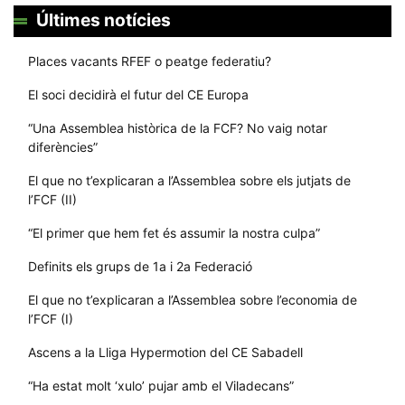
Últimes notícies
Places vacants RFEF o peatge federatiu?
El soci decidirà el futur del CE Europa
“Una Assemblea històrica de la FCF? No vaig notar
diferències”
El que no t’explicaran a l’Assemblea sobre els jutjats de
l’FCF (II)
“El primer que hem fet és assumir la nostra culpa”
Definits els grups de 1a i 2a Federació
El que no t’explicaran a l’Assemblea sobre l’economia de
l’FCF (I)
Ascens a la Lliga Hypermotion del CE Sabadell
“Ha estat molt ‘xulo’ pujar amb el Viladecans”