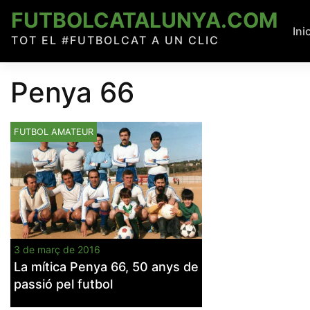
Skip
FUTBOLCATALUNYA.COM
to
Ini
TOT EL #FUTBOLCAT A UN CLIC
content
Penya 66
FUTBOL AMATEUR
3 de març de 2016
La mítica Penya 66, 50 anys de
passió pel futbol