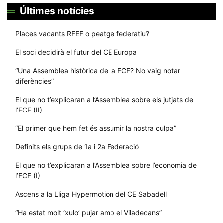
Últimes notícies
Places vacants RFEF o peatge federatiu?
El soci decidirà el futur del CE Europa
“Una Assemblea històrica de la FCF? No vaig notar
diferències”
El que no t’explicaran a l’Assemblea sobre els jutjats de
l’FCF (II)
“El primer que hem fet és assumir la nostra culpa”
Definits els grups de 1a i 2a Federació
El que no t’explicaran a l’Assemblea sobre l’economia de
l’FCF (I)
Ascens a la Lliga Hypermotion del CE Sabadell
“Ha estat molt ‘xulo’ pujar amb el Viladecans”