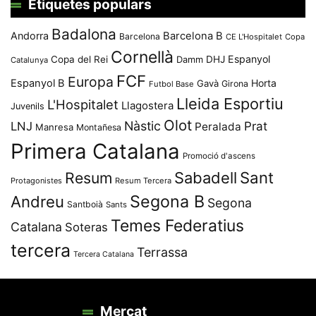
Etiquetes populars
Badalona
Andorra
Barcelona B
Barcelona
CE L'Hospitalet
Copa
Cornellà
Espanyol
Copa del Rei
Damm
DHJ
Catalunya
FCF
Europa
Espanyol B
Horta
Gavà
Girona
Futbol Base
Lleida Esportiu
L'Hospitalet
Llagostera
Juvenils
Olot
Nàstic
Prat
LNJ
Peralada
Manresa
Montañesa
Primera Catalana
Promoció d'ascens
Resum
Sabadell
Sant
Protagonistes
Resum Tercera
Segona B
Andreu
Segona
Santboià
Sants
Temes Federatius
Catalana
Soteras
tercera
Terrassa
Tercera Catalana
Mercat