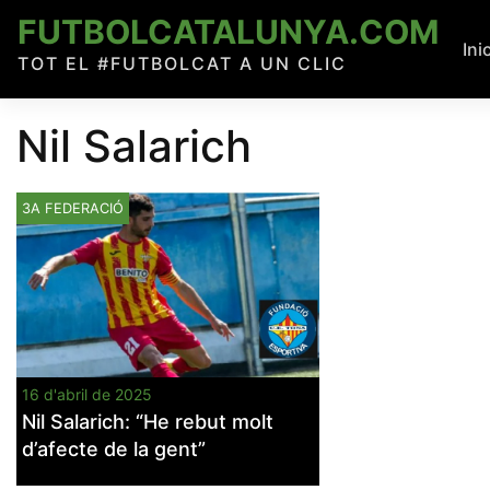
Skip
FUTBOLCATALUNYA.COM
to
Ini
TOT EL #FUTBOLCAT A UN CLIC
content
Nil Salarich
3A FEDERACIÓ
16 d'abril de 2025
Nil Salarich: “He rebut molt
d’afecte de la gent”