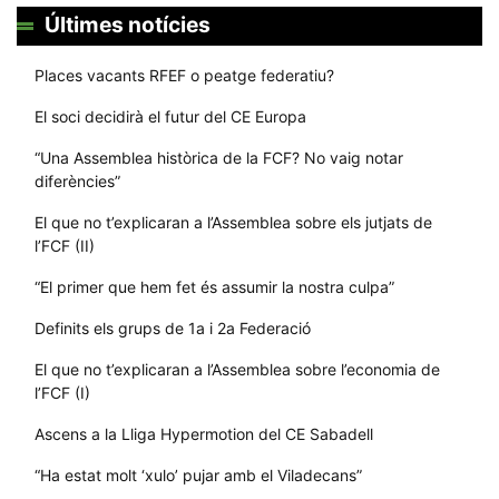
Últimes notícies
Places vacants RFEF o peatge federatiu?
El soci decidirà el futur del CE Europa
“Una Assemblea històrica de la FCF? No vaig notar
diferències”
El que no t’explicaran a l’Assemblea sobre els jutjats de
l’FCF (II)
“El primer que hem fet és assumir la nostra culpa”
Definits els grups de 1a i 2a Federació
El que no t’explicaran a l’Assemblea sobre l’economia de
l’FCF (I)
Ascens a la Lliga Hypermotion del CE Sabadell
“Ha estat molt ‘xulo’ pujar amb el Viladecans”