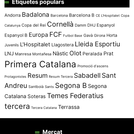
Etiquetes populars
Badalona
Andorra
Barcelona B
Barcelona
CE L'Hospitalet
Copa
Cornellà
Espanyol
Copa del Rei
Damm
DHJ
Catalunya
FCF
Europa
Espanyol B
Horta
Gavà
Girona
Futbol Base
Lleida Esportiu
L'Hospitalet
Llagostera
Juvenils
Olot
Nàstic
Prat
LNJ
Peralada
Manresa
Montañesa
Primera Catalana
Promoció d'ascens
Resum
Sabadell
Sant
Protagonistes
Resum Tercera
Segona B
Andreu
Segona
Santboià
Sants
Temes Federatius
Catalana
Soteras
tercera
Terrassa
Tercera Catalana
Mercat