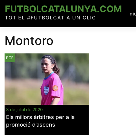
Skip
FUTBOLCATALUNYA.COM
to
Ini
TOT EL #FUTBOLCAT A UN CLIC
content
Montoro
FCF
3 de juliol de 2020
Els millors àrbitres per a la
promoció d’ascens