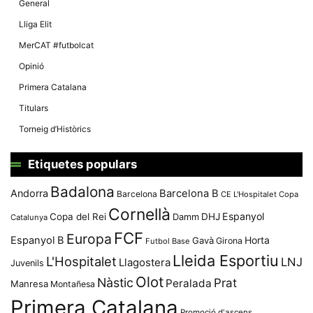
General
Lliga Elit
MerCAT #futbolcat
Opinió
Primera Catalana
Titulars
Torneig d’Històrics
Etiquetes populars
Badalona
Andorra
Barcelona B
Barcelona
CE L'Hospitalet
Copa
Cornellà
Espanyol
Copa del Rei
Damm
DHJ
Catalunya
FCF
Europa
Espanyol B
Horta
Gavà
Girona
Futbol Base
Lleida Esportiu
L'Hospitalet
LNJ
Llagostera
Juvenils
Olot
Nàstic
Prat
Peralada
Manresa
Montañesa
Primera Catalana
Promoció d'ascens