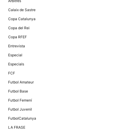
Màrqueting
Àrbitres
En compartir
Calaix de Sastre
els teus
interessos i
Copa Catalunya
comportament
mentre
Copa del Rei
navegues pel
nostre lloc
Copa RFEF
web
incrementes
Entrevista
la possibilitat
de mirar
Especial
només
anuncis,
Especials
ofertes i
contingut
FCF
personalitzat.
Futbol Amateur
Futbol Base
Futbol Femení
Futbol Juvenil
FutbolCatalunya
LA FRASE