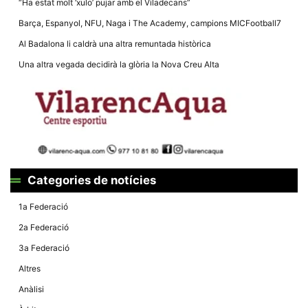
“Ha estat molt ‘xulo’ pujar amb el Viladecans”
la funcionalitat
i la seva
Barça, Espanyol, NFU, Naga i The Academy, campions MICFootball7
estructura.
Al Badalona li caldrà una altra remuntada històrica
Una altra vegada decidirà la glòria la Nova Creu Alta
Experiència
d'usuari
Alguns
components
tècnics del
nostre lloc web
emmagatzemen
dades en el seu
dispositiu que
permeten que el
lloc funcioni tan
Categories de notícies
bé com sigui
possible. Si
rebutja
1a Federació
aquestes
cookies
2a Federació
algunes
funcionalitats
3a Federació
desapareixeran
del lloc web.
Altres
Anàlisi