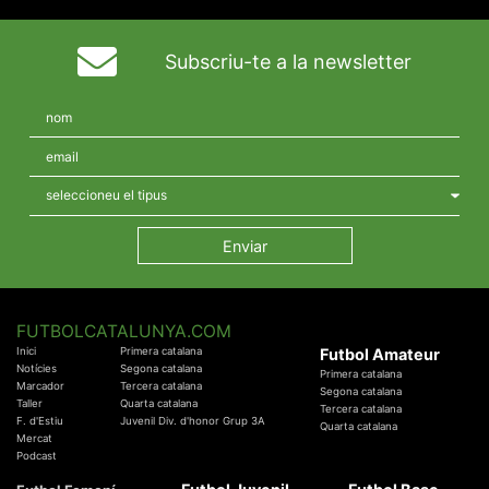
Subscriu-te a la newsletter
FUTBOLCATALUNYA.COM
Inici
Primera catalana
Futbol Amateur
Notícies
Segona catalana
Primera catalana
Marcador
Tercera catalana
Segona catalana
Taller
Quarta catalana
Tercera catalana
F. d'Estiu
Juvenil Div. d'honor Grup 3A
Quarta catalana
Mercat
Podcast