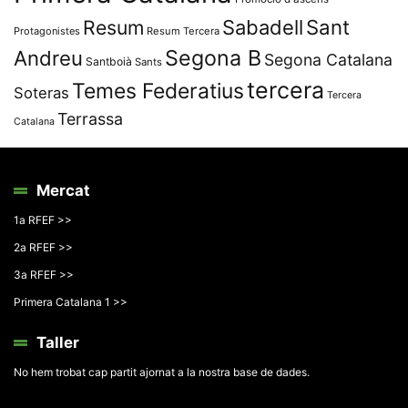
Resum
Sabadell
Sant
Protagonistes
Resum Tercera
Segona B
Andreu
Segona Catalana
Santboià
Sants
tercera
Temes Federatius
Soteras
Tercera
Terrassa
Catalana
Mercat
1a RFEF >>
2a RFEF >>
3a RFEF >>
Primera Catalana 1 >>
Taller
No hem trobat cap partit ajornat a la nostra base de dades.