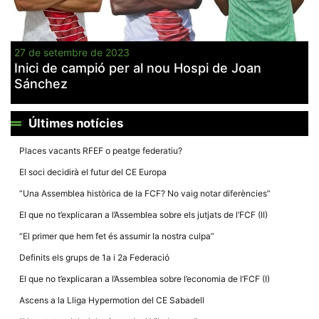
27 de setembre de 2023
Inici de campió per al nou Hospi de Joan
Sánchez
Necessàries
Aquestes
cookies no
són
Últimes notícies
opcionals,
són
Places vacants RFEF o peatge federatiu?
necessàries
per al
El soci decidirà el futur del CE Europa
funcionament
tècnic de la
“Una Assemblea històrica de la FCF? No vaig notar diferències”
web.
El que no t’explicaran a l’Assemblea sobre els jutjats de l’FCF (II)
“El primer que hem fet és assumir la nostra culpa”
Estadístiques
Recopilem
Definits els grups de 1a i 2a Federació
dades
estadístiques
El que no t’explicaran a l’Assemblea sobre l’economia de l’FCF (I)
de manera
anònima d'ús
Ascens a la Lliga Hypermotion del CE Sabadell
del lloc web
per a millorar