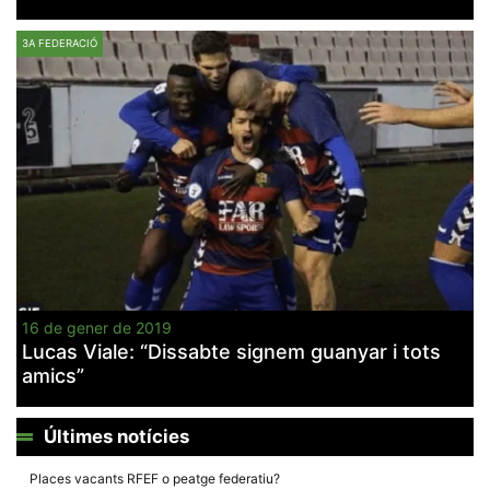
3A FEDERACIÓ
Necessàries
Aquestes
cookies no
són
opcionals,
són
necessàries
per al
funcionament
tècnic de la
web.
16 de gener de 2019
Lucas Viale: “Dissabte signem guanyar i tots
Estadístiques
amics”
Recopilem
dades
estadístiques
de manera
Últimes notícies
anònima d'ús
del lloc web
Places vacants RFEF o peatge federatiu?
per a millorar