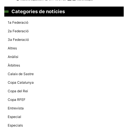
Màrqueting
En compartir
els teus
Categories de notícies
interessos i
comportament
mentre
1a Federació
navegues pel
nostre lloc
2a Federació
web
incrementes
3a Federació
la possibilitat
de mirar
Altres
només
anuncis,
Anàlisi
ofertes i
contingut
Àrbitres
personalitzat.
Calaix de Sastre
Copa Catalunya
Copa del Rei
Copa RFEF
Entrevista
Especial
Especials