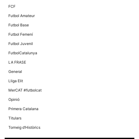
FCF
Futbol Amateur
Futbol Base
Futbol Femení
Futbol Juvenil
FutbolCatalunya
LA FRASE
General
Lliga Elit
MerCAT #futbolcat
Opinió
Primera Catalana
Titulars
Torneig d’Històrics