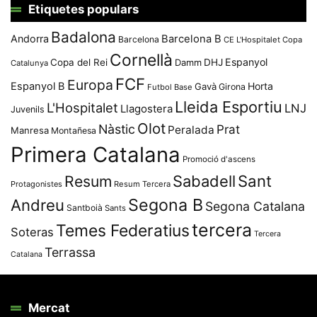
Etiquetes populars
Badalona
Andorra
Barcelona B
Barcelona
CE L'Hospitalet
Copa
Cornellà
Espanyol
Copa del Rei
Damm
DHJ
Catalunya
FCF
Europa
Espanyol B
Horta
Gavà
Girona
Futbol Base
Lleida Esportiu
L'Hospitalet
LNJ
Llagostera
Juvenils
Olot
Nàstic
Prat
Peralada
Manresa
Montañesa
Primera Catalana
Promoció d'ascens
Resum
Sabadell
Sant
Protagonistes
Resum Tercera
Segona B
Andreu
Segona Catalana
Santboià
Sants
tercera
Temes Federatius
Soteras
Tercera
Terrassa
Catalana
Mercat