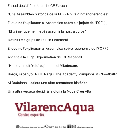
la funcionalitat
El soci decidirà el futur del CE Europa
i la seva
estructura.
“Una Assemblea històrica de la FCF? No vaig notar diferències”
El que no t’explicaran a l’Assemblea sobre els jutjats de l’FCF (II)
Experiència
“El primer que hem fet és assumir la nostra culpa”
d'usuari
Alguns
Definits els grups de 1a i 2a Federació
components
tècnics del
El que no t’explicaran a l’Assemblea sobre l’economia de l’FCF (I)
nostre lloc web
emmagatzemen
Ascens a la Lliga Hypermotion del CE Sabadell
dades en el seu
dispositiu que
“Ha estat molt ‘xulo’ pujar amb el Viladecans”
permeten que el
lloc funcioni tan
Barça, Espanyol, NFU, Naga i The Academy, campions MICFootball7
bé com sigui
possible. Si
Al Badalona li caldrà una altra remuntada històrica
rebutja
aquestes
Una altra vegada decidirà la glòria la Nova Creu Alta
cookies
algunes
funcionalitats
desapareixeran
del lloc web.