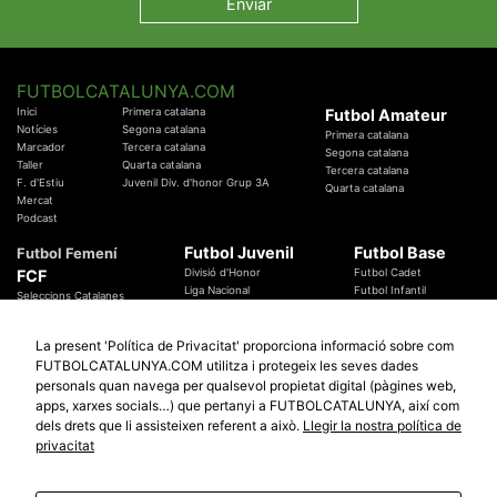
FUTBOLCATALUNYA.COM
Inici
Primera catalana
Futbol Amateur
Notícies
Segona catalana
Primera catalana
Marcador
Tercera catalana
Segona catalana
Taller
Quarta catalana
Tercera catalana
F. d'Estiu
Juvenil Div. d'honor Grup 3A
Quarta catalana
Mercat
Podcast
Futbol Juvenil
Futbol Base
Futbol Femení
FCF
Divisió d'Honor
Futbol Cadet
Liga Nacional
Futbol Infantil
Seleccions Catalanes
Territorials
Futbol Aleví
Entrenadors
Futbol Prebenjamí
Àrbitres
La present 'Política de Privacitat' proporciona informació sobre com
Temes Federatius
FUTBOLCATALUNYA.COM utilitza i protegeix les seves dades
Futbol Catalunya
Especials
personals quan navega per qualsevol propietat digital (pàgines web,
Promocions
Copa Catalunya Absoluta 2019
apps, xarxes socials…) que pertanyi a FUTBOLCATALUNYA, així com
Sortejos
Copa del Rei 2019 - 2020
dels drets que li assisteixen referent a això.
Llegir la nostra política de
Participació
Copa RFEF 2019 - 2020
privacitat
Copa Catalunya Amateur 2019