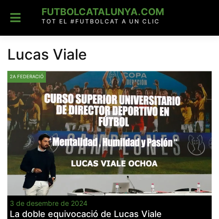
Skip
FUTBOLCATALUNYA.COM
to
content
TOT EL #FUTBOLCAT A UN CLIC
Lucas Viale
2A FEDERACIÓ
3 de desembre de 2024
La doble equivocació de Lucas Viale