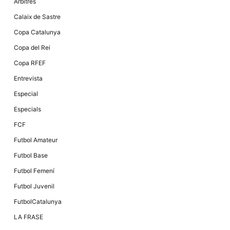
Màrqueting
Àrbitres
En compartir
Calaix de Sastre
els teus
interessos i
Copa Catalunya
comportament
mentre
Copa del Rei
navegues pel
nostre lloc
Copa RFEF
web
incrementes
Entrevista
la possibilitat
de mirar
Especial
només
anuncis,
Especials
ofertes i
contingut
FCF
personalitzat.
Futbol Amateur
Futbol Base
Futbol Femení
Futbol Juvenil
FutbolCatalunya
LA FRASE