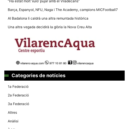
“Ha estat molt ‘xulo’ pujar amb el Viladecans”
la funcionalitat
i la seva
Barça, Espanyol, NFU, Naga i The Academy, campions MICFootball7
estructura.
Al Badalona li caldrà una altra remuntada històrica
Una altra vegada decidirà la glòria la Nova Creu Alta
Experiència
d'usuari
Alguns
components
tècnics del
nostre lloc web
emmagatzemen
dades en el seu
dispositiu que
permeten que el
lloc funcioni tan
Categories de notícies
bé com sigui
possible. Si
rebutja
1a Federació
aquestes
cookies
2a Federació
algunes
funcionalitats
3a Federació
desapareixeran
del lloc web.
Altres
Anàlisi