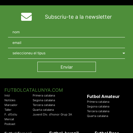
Subscriu-te a la newsletter
FUTBOLCATALUNYA.COM
Inici
Primera catalana
Futbol Amateur
Notícies
Segona catalana
Primera catalana
Marcador
Tercera catalana
Segona catalana
Taller
Quarta catalana
Tercera catalana
F. d'Estiu
Juvenil Div. d'honor Grup 3A
Quarta catalana
Mercat
Podcast