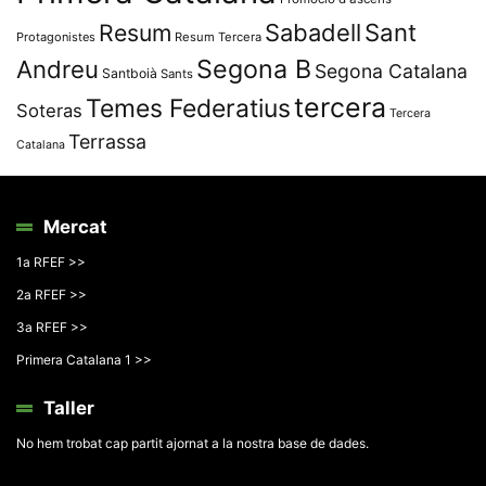
Resum
Sabadell
Sant
Protagonistes
Resum Tercera
Segona B
Andreu
Segona Catalana
Santboià
Sants
tercera
Temes Federatius
Soteras
Tercera
Terrassa
Catalana
Mercat
1a RFEF >>
2a RFEF >>
3a RFEF >>
Primera Catalana 1 >>
Taller
No hem trobat cap partit ajornat a la nostra base de dades.