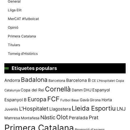
General
Lliga Elit
MerCAT #futbolcat
Opinió
Primera Catalana
Titulars
Torneig d’Històrics
Etiquetes populars
Badalona
Andorra
Barcelona B
Barcelona
CE L'Hospitalet
Copa
Cornellà
Espanyol
Copa del Rei
Damm
DHJ
Catalunya
FCF
Europa
Espanyol B
Horta
Gavà
Girona
Futbol Base
Lleida Esportiu
L'Hospitalet
LNJ
Llagostera
Juvenils
Olot
Nàstic
Prat
Peralada
Manresa
Montañesa
Primera Catalana
Promoció d'ascens