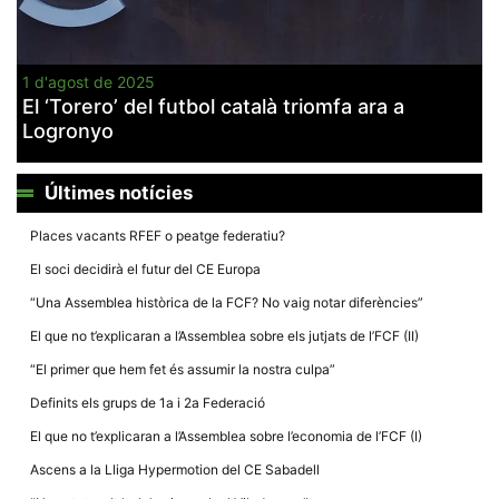
1 d'agost de 2025
El ‘Torero’ del futbol català triomfa ara a
Logronyo
Necessàries
Aquestes
cookies no
són
Últimes notícies
opcionals,
són
Places vacants RFEF o peatge federatiu?
necessàries
per al
El soci decidirà el futur del CE Europa
funcionament
tècnic de la
“Una Assemblea històrica de la FCF? No vaig notar diferències”
web.
El que no t’explicaran a l’Assemblea sobre els jutjats de l’FCF (II)
“El primer que hem fet és assumir la nostra culpa”
Estadístiques
Recopilem
Definits els grups de 1a i 2a Federació
dades
estadístiques
El que no t’explicaran a l’Assemblea sobre l’economia de l’FCF (I)
de manera
anònima d'ús
Ascens a la Lliga Hypermotion del CE Sabadell
del lloc web
per a millorar