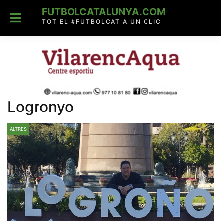
Skip
FUTBOLCATALUNYA.COM
to
content
TOT EL #FUTBOLCAT A UN CLIC
Logronyo
ALTRES