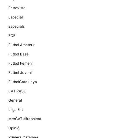
Màrqueting
En compartir
Entrevista
els teus
interessos i
Especial
comportament
mentre
Especials
navegues pel
nostre lloc
FCF
web
incrementes
Futbol Amateur
la possibilitat
de mirar
Futbol Base
només
anuncis,
Futbol Femení
ofertes i
contingut
Futbol Juvenil
personalitzat.
FutbolCatalunya
LA FRASE
General
Lliga Elit
MerCAT #futbolcat
Opinió
Primera Catalana