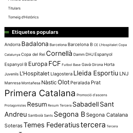
Titulars
Torneig d’Històrics
Etiquetes populars
Badalona
Andorra
Barcelona B
Barcelona
CE L'Hospitalet
Copa
Cornellà
Espanyol
Copa del Rei
Damm
DHJ
Catalunya
FCF
Europa
Espanyol B
Horta
Gavà
Girona
Futbol Base
Lleida Esportiu
L'Hospitalet
LNJ
Llagostera
Juvenils
Olot
Nàstic
Prat
Peralada
Manresa
Montañesa
Primera Catalana
Promoció d'ascens
Resum
Sabadell
Sant
Protagonistes
Resum Tercera
Segona B
Andreu
Segona Catalana
Santboià
Sants
tercera
Temes Federatius
Soteras
Tercera