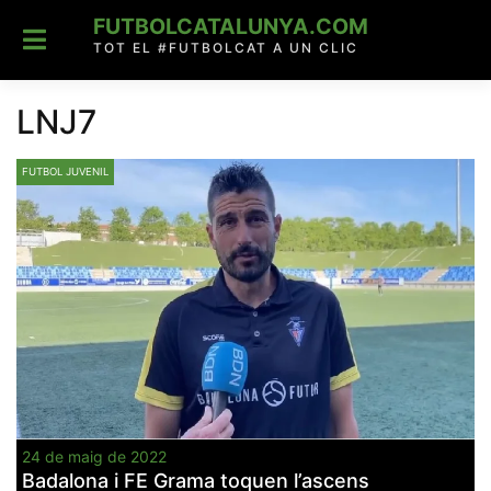
Skip
FUTBOLCATALUNYA.COM
to
content
TOT EL #FUTBOLCAT A UN CLIC
LNJ7
FUTBOL JUVENIL
24 de maig de 2022
Badalona i FE Grama toquen l’ascens