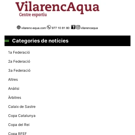
la funcionalitat
i la seva
estructura.
Experiència
d'usuari
Alguns
Categories de notícies
components
tècnics del
1a Federació
nostre lloc web
emmagatzemen
2a Federació
dades en el seu
dispositiu que
3a Federació
permeten que el
lloc funcioni tan
Altres
bé com sigui
possible. Si
Anàlisi
rebutja
aquestes
Àrbitres
cookies
algunes
Calaix de Sastre
funcionalitats
desapareixeran
Copa Catalunya
del lloc web.
Copa del Rei
Copa RFEF