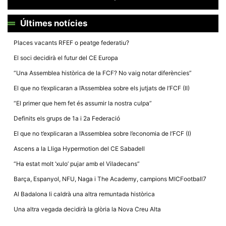
Últimes notícies
Places vacants RFEF o peatge federatiu?
El soci decidirà el futur del CE Europa
Necessàries
Aquestes
“Una Assemblea històrica de la FCF? No vaig notar diferències”
cookies no
són
El que no t’explicaran a l’Assemblea sobre els jutjats de l’FCF (II)
opcionals,
són
“El primer que hem fet és assumir la nostra culpa”
necessàries
per al
Definits els grups de 1a i 2a Federació
funcionament
tècnic de la
El que no t’explicaran a l’Assemblea sobre l’economia de l’FCF (I)
web.
Ascens a la Lliga Hypermotion del CE Sabadell
“Ha estat molt ‘xulo’ pujar amb el Viladecans”
Estadístiques
Recopilem
Barça, Espanyol, NFU, Naga i The Academy, campions MICFootball7
dades
estadístiques
Al Badalona li caldrà una altra remuntada històrica
de manera
anònima d'ús
Una altra vegada decidirà la glòria la Nova Creu Alta
del lloc web
per a millorar