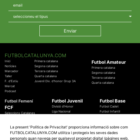
FUTBOLCATALUNYA.COM
Inici
Primera catalana
Futbol Amateur
Notícies
Segona catalana
Primera catalana
Marcador
Tercera catalana
Segona catalana
Taller
Quarta catalana
Tercera catalana
F. d'Estiu
Juvenil Div. d'honor Grup 3A
Quarta catalana
Mercat
Podcast
Futbol Juvenil
Futbol Base
Futbol Femení
FCF
Divisió d'Honor
Futbol Cadet
Liga Nacional
Futbol Infantil
Seleccions Catalanes
Territorials
Futbol Aleví
Entrenadors
Futbol Prebenjamí
Àrbitres
La present 'Política de Privacitat' proporciona informació sobre com
Temes Federatius
FUTBOLCATALUNYA.COM utilitza i protegeix les seves dades
Futbol Catalunya
Especials
personals quan navega per qualsevol propietat digital (pàgines web,