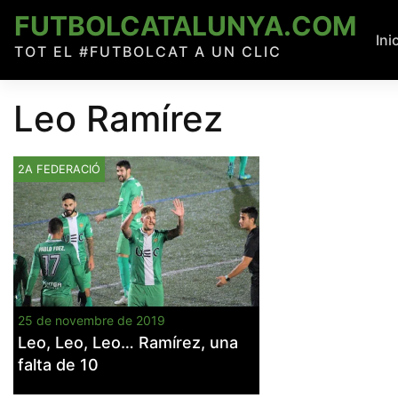
Skip
FUTBOLCATALUNYA.COM
to
Ini
TOT EL #FUTBOLCAT A UN CLIC
content
Leo Ramírez
2A FEDERACIÓ
25 de novembre de 2019
Leo, Leo, Leo… Ramírez, una
falta de 10