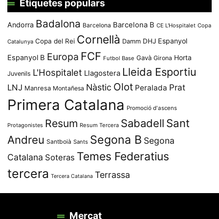
Etiquetes populars
Badalona
Andorra
Barcelona B
Barcelona
CE L'Hospitalet
Copa
Cornellà
Espanyol
Copa del Rei
Damm
DHJ
Catalunya
FCF
Europa
Espanyol B
Horta
Gavà
Girona
Futbol Base
Lleida Esportiu
L'Hospitalet
Llagostera
Juvenils
Olot
Nàstic
Prat
LNJ
Peralada
Manresa
Montañesa
Primera Catalana
Promoció d'ascens
Resum
Sabadell
Sant
Protagonistes
Resum Tercera
Segona B
Andreu
Segona
Santboià
Sants
Temes Federatius
Catalana
Soteras
tercera
Terrassa
Tercera Catalana
Mercat