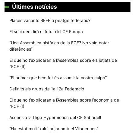
Últimes notícies
Places vacants RFEF o peatge federatiu?
El soci decidirà el futur del CE Europa
“Una Assemblea històrica de la FCF? No vaig notar
diferències”
El que no t’explicaran a l’Assemblea sobre els jutjats de
l’FCF (II)
“El primer que hem fet és assumir la nostra culpa”
Definits els grups de 1a i 2a Federació
El que no t’explicaran a l’Assemblea sobre l’economia de
l’FCF (I)
Ascens a la Lliga Hypermotion del CE Sabadell
“Ha estat molt ‘xulo’ pujar amb el Viladecans”