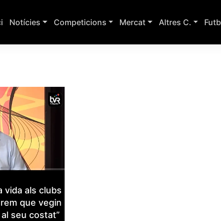
ci
Notícies
Competicions
Mercat
Altres C.
Futb
a vida als clubs
arem que vegin
al seu costat”