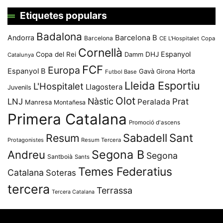
Etiquetes populars
Badalona
Andorra
Barcelona B
Barcelona
CE L'Hospitalet
Copa
Cornellà
Espanyol
Copa del Rei
Damm
DHJ
Catalunya
FCF
Europa
Espanyol B
Horta
Gavà
Girona
Futbol Base
Lleida Esportiu
L'Hospitalet
Llagostera
Juvenils
Olot
Nàstic
Prat
LNJ
Peralada
Manresa
Montañesa
Primera Catalana
Promoció d'ascens
Resum
Sabadell
Sant
Protagonistes
Resum Tercera
Segona B
Andreu
Segona
Santboià
Sants
Temes Federatius
Catalana
Soteras
tercera
Terrassa
Tercera Catalana