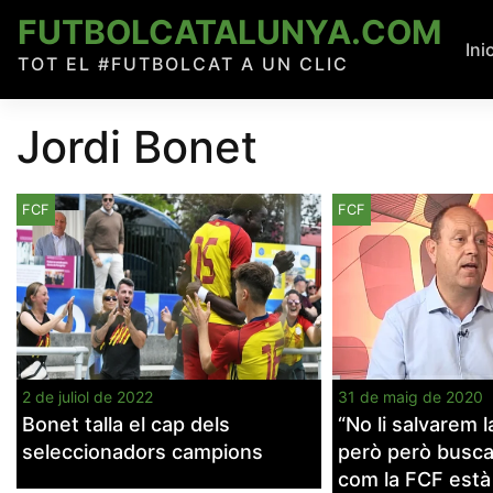
Skip
FUTBOLCATALUNYA.COM
to
Ini
TOT EL #FUTBOLCAT A UN CLIC
content
Jordi Bonet
FCF
FCF
2 de juliol de 2022
31 de maig de 2020
Bonet talla el cap dels
“No li salvarem l
seleccionadors campions
però però busc
com la FCF està 