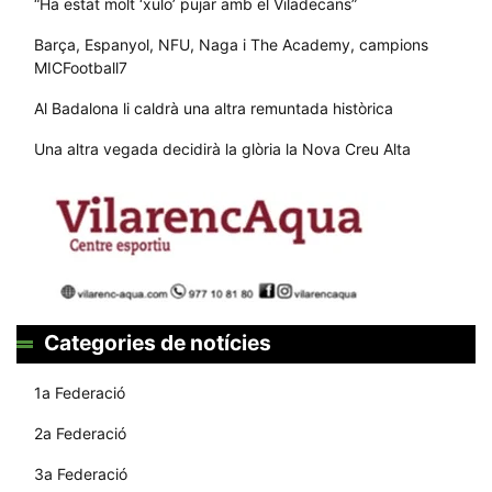
“Ha estat molt ‘xulo’ pujar amb el Viladecans”
Barça, Espanyol, NFU, Naga i The Academy, campions
MICFootball7
Al Badalona li caldrà una altra remuntada històrica
Una altra vegada decidirà la glòria la Nova Creu Alta
Categories de notícies
1a Federació
2a Federació
3a Federació