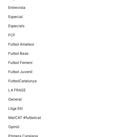
Màrqueting
En compartir
Entrevista
els teus
interessos i
Especial
comportament
mentre
Especials
navegues pel
nostre lloc
FCF
web
incrementes
Futbol Amateur
la possibilitat
de mirar
Futbol Base
només
anuncis,
Futbol Femení
ofertes i
contingut
Futbol Juvenil
personalitzat.
FutbolCatalunya
LA FRASE
General
Lliga Elit
MerCAT #futbolcat
Opinió
Primera Catalana