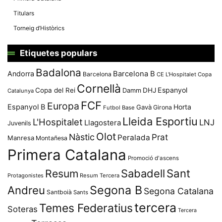
Titulars
Torneig d’Històrics
Etiquetes populars
Badalona
Andorra
Barcelona B
Barcelona
CE L'Hospitalet
Copa
Cornellà
Espanyol
Copa del Rei
Damm
DHJ
Catalunya
FCF
Europa
Espanyol B
Horta
Gavà
Girona
Futbol Base
Lleida Esportiu
L'Hospitalet
LNJ
Llagostera
Juvenils
Olot
Nàstic
Prat
Peralada
Manresa
Montañesa
Primera Catalana
Promoció d'ascens
Resum
Sabadell
Sant
Protagonistes
Resum Tercera
Segona B
Andreu
Segona Catalana
Santboià
Sants
tercera
Temes Federatius
Soteras
Tercera