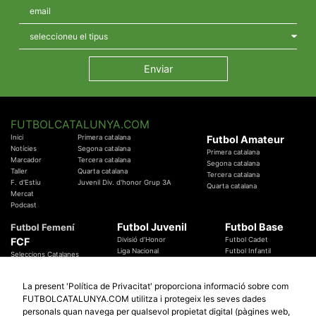
FUTBOLCATALUNYA.COM
Inici
Primera catalana
Futbol Amateur
Notícies
Segona catalana
Primera catalana
Marcador
Tercera catalana
Segona catalana
Taller
Quarta catalana
Tercera catalana
F. d'Estiu
Juvenil Div. d'honor Grup 3A
Quarta catalana
Mercat
Podcast
Futbol Juvenil
Futbol Base
Futbol Femení
FCF
Divisió d'Honor
Futbol Cadet
Liga Nacional
Futbol Infantil
Seleccions Catalanes
Territorials
Futbol Aleví
Entrenadors
Futbol Prebenjamí
Àrbitres
La present 'Política de Privacitat' proporciona informació sobre com
Temes Federatius
FUTBOLCATALUNYA.COM utilitza i protegeix les seves dades
Futbol Catalunya
Especials
personals quan navega per qualsevol propietat digital (pàgines web,