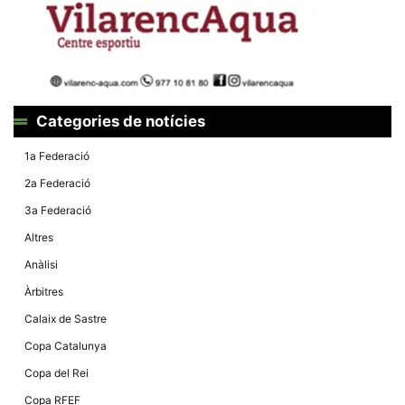
la funcionalitat
i la seva
estructura.
Experiència
d'usuari
Alguns
Categories de notícies
components
tècnics del
1a Federació
nostre lloc web
emmagatzemen
2a Federació
dades en el seu
dispositiu que
3a Federació
permeten que el
lloc funcioni tan
Altres
bé com sigui
possible. Si
Anàlisi
rebutja
aquestes
Àrbitres
cookies
algunes
Calaix de Sastre
funcionalitats
desapareixeran
Copa Catalunya
del lloc web.
Copa del Rei
Copa RFEF