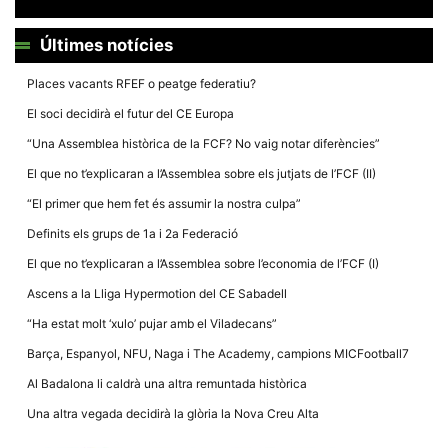
Últimes notícies
Places vacants RFEF o peatge federatiu?
El soci decidirà el futur del CE Europa
Necessàries
Aquestes
“Una Assemblea històrica de la FCF? No vaig notar diferències”
cookies no
són
El que no t’explicaran a l’Assemblea sobre els jutjats de l’FCF (II)
opcionals,
són
“El primer que hem fet és assumir la nostra culpa”
necessàries
per al
Definits els grups de 1a i 2a Federació
funcionament
tècnic de la
El que no t’explicaran a l’Assemblea sobre l’economia de l’FCF (I)
web.
Ascens a la Lliga Hypermotion del CE Sabadell
“Ha estat molt ‘xulo’ pujar amb el Viladecans”
Estadístiques
Recopilem
Barça, Espanyol, NFU, Naga i The Academy, campions MICFootball7
dades
estadístiques
Al Badalona li caldrà una altra remuntada històrica
de manera
anònima d'ús
Una altra vegada decidirà la glòria la Nova Creu Alta
del lloc web
per a millorar