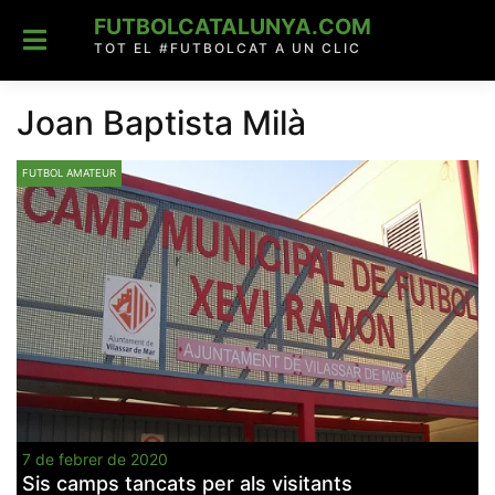
Skip
FUTBOLCATALUNYA.COM
to
content
TOT EL #FUTBOLCAT A UN CLIC
Joan Baptista Milà
FUTBOL AMATEUR
7 de febrer de 2020
Sis camps tancats per als visitants