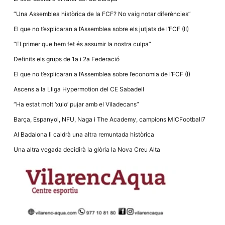
la funcionalitat
i la seva
“Una Assemblea històrica de la FCF? No vaig notar diferències”
estructura.
El que no t’explicaran a l’Assemblea sobre els jutjats de l’FCF (II)
“El primer que hem fet és assumir la nostra culpa”
Experiència
d'usuari
Definits els grups de 1a i 2a Federació
Alguns
components
El que no t’explicaran a l’Assemblea sobre l’economia de l’FCF (I)
tècnics del
nostre lloc web
Ascens a la Lliga Hypermotion del CE Sabadell
emmagatzemen
dades en el seu
“Ha estat molt ‘xulo’ pujar amb el Viladecans”
dispositiu que
permeten que el
Barça, Espanyol, NFU, Naga i The Academy, campions MICFootball7
lloc funcioni tan
bé com sigui
Al Badalona li caldrà una altra remuntada històrica
possible. Si
rebutja
Una altra vegada decidirà la glòria la Nova Creu Alta
aquestes
cookies
algunes
funcionalitats
desapareixeran
del lloc web.