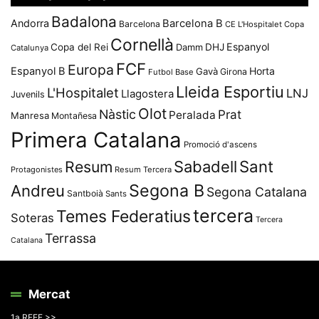
Badalona
Andorra
Barcelona B
Barcelona
CE L'Hospitalet
Copa
Cornellà
Espanyol
Copa del Rei
Damm
DHJ
Catalunya
FCF
Europa
Espanyol B
Horta
Gavà
Girona
Futbol Base
Lleida Esportiu
L'Hospitalet
LNJ
Llagostera
Juvenils
Olot
Nàstic
Prat
Peralada
Manresa
Montañesa
Primera Catalana
Promoció d'ascens
Resum
Sabadell
Sant
Protagonistes
Resum Tercera
Segona B
Andreu
Segona Catalana
Santboià
Sants
tercera
Temes Federatius
Soteras
Tercera
Terrassa
Catalana
Mercat
1a RFEF >>