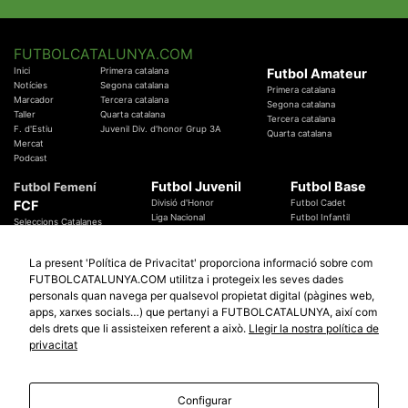
FUTBOLCATALUNYA.COM
Inici
Primera catalana
Futbol Amateur
Notícies
Segona catalana
Primera catalana
Marcador
Tercera catalana
Segona catalana
Taller
Quarta catalana
Tercera catalana
F. d'Estiu
Juvenil Div. d'honor Grup 3A
Quarta catalana
Mercat
Podcast
Futbol Juvenil
Futbol Base
Futbol Femení
FCF
Divisió d'Honor
Futbol Cadet
Liga Nacional
Futbol Infantil
Seleccions Catalanes
Territorials
Futbol Aleví
Entrenadors
Futbol Prebenjamí
Àrbitres
La present 'Política de Privacitat' proporciona informació sobre com
Temes Federatius
FUTBOLCATALUNYA.COM utilitza i protegeix les seves dades
Futbol Catalunya
Especials
personals quan navega per qualsevol propietat digital (pàgines web,
Promocions
apps, xarxes socials…) que pertanyi a FUTBOLCATALUNYA, així com
Copa Catalunya Absoluta 2019
Sortejos
Copa del Rei 2019 - 2020
dels drets que li assisteixen referent a això.
Llegir la nostra política de
Participació
Copa RFEF 2019 - 2020
privacitat
Copa Catalunya Amateur 2019
Configurar