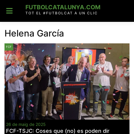
Skip
FUTBOLCATALUNYA.COM
to
content
TOT EL #FUTBOLCAT A UN CLIC
Helena García
FCF
26 de maig de 2025
FCF-TSJC: Coses que (no) es poden dir