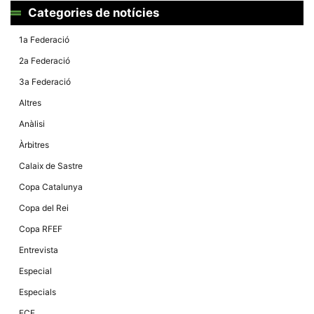
Màrqueting
Categories de notícies
En compartir
els teus
interessos i
1a Federació
comportament
mentre
2a Federació
navegues pel
nostre lloc
3a Federació
web
incrementes
Altres
la possibilitat
de mirar
Anàlisi
només
anuncis,
Àrbitres
ofertes i
contingut
Calaix de Sastre
personalitzat.
Copa Catalunya
Copa del Rei
Copa RFEF
Entrevista
Especial
Especials
FCF